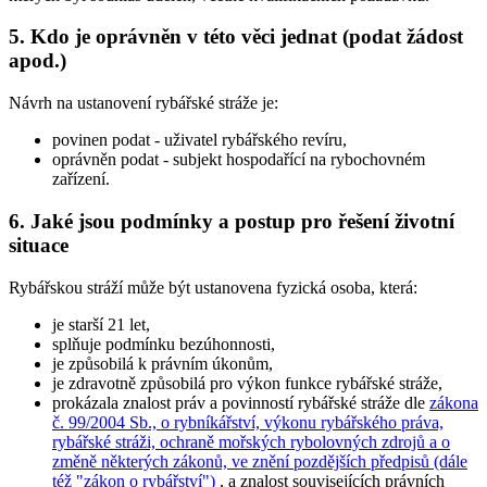
5. Kdo je oprávněn v této věci jednat (podat žádost
apod.)
Návrh na ustanovení rybářské stráže je:
povinen podat
- uživatel rybářského revíru,
oprávněn podat
- subjekt hospodařící na rybochovném
zařízení.
6. Jaké jsou podmínky a postup pro řešení životní
situace
Rybářskou stráží může být ustanovena fyzická osoba, která:
je starší 21 let,
splňuje podmínku bezúhonnosti,
je způsobilá k právním úkonům,
je zdravotně způsobilá pro výkon funkce rybářské stráže,
prokázala znalost práv a povinností rybářské stráže dle
zákona
č. 99/2004 Sb., o rybníkářství, výkonu rybářského práva,
rybářské stráži, ochraně mořských rybolovných zdrojů a o
změně některých zákonů, ve znění pozdějších předpisů (dále
též "zákon o rybářství")
, a znalost souvisejících právních