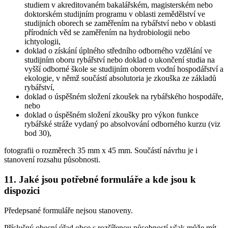
studiem v akreditovaném bakalářském, magisterském nebo
doktorském studijním programu v oblasti zemědělství ve
studijních oborech se zaměřením na rybářství nebo v oblasti
přírodních věd se zaměřením na hydrobiologii nebo
ichtyologii,
doklad o získání úplného středního odborného vzdělání ve
studijním oboru rybářství nebo doklad o ukončení studia na
vyšší odborné škole se studijním oborem vodní hospodářství a
ekologie, v němž součástí absolutoria je zkouška ze základů
rybářství,
doklad o úspěšném složení zkoušek na rybářského hospodáře,
nebo
doklad o úspěšném složení zkoušky pro výkon funkce
rybářské stráže vydaný po absolvování odborného kurzu (viz
bod 30),
fotografii o rozměrech 35 mm x 45 mm. Součástí návrhu je i
stanovení rozsahu působnosti.
11. Jaké jsou potřebné formuláře a kde jsou k
dispozici
Předepsané formuláře nejsou stanoveny.
Příslušný obecní úřad obce s rozšířenou působností však může mít