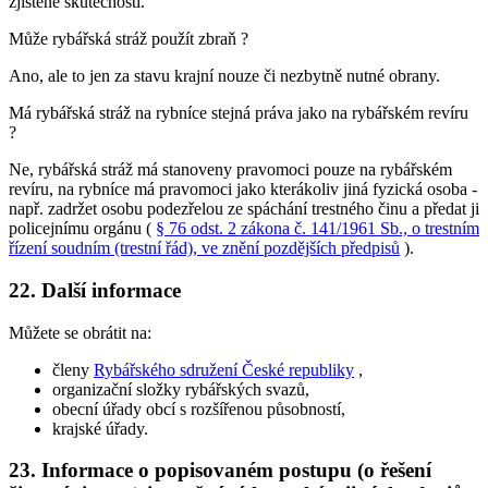
zjištěné skutečnosti.
Může rybářská stráž použít zbraň ?
Ano, ale to jen za stavu krajní nouze či nezbytně nutné obrany.
Má rybářská stráž na rybníce stejná práva jako na rybářském revíru
?
Ne, rybářská stráž má stanoveny pravomoci pouze na rybářském
revíru, na rybníce má pravomoci jako kterákoliv jiná fyzická osoba -
např. zadržet osobu podezřelou ze spáchání trestného činu a předat ji
policejnímu orgánu (
§ 76 odst. 2 zákona č. 141/1961 Sb., o trestním
řízení soudním (trestní řád), ve znění pozdějších předpisů
).
22. Další informace
Můžete se obrátit na:
členy
Rybářského sdružení České republiky
,
organizační složky rybářských svazů,
obecní úřady obcí s rozšířenou působností,
krajské úřady.
23. Informace o popisovaném postupu (o řešení