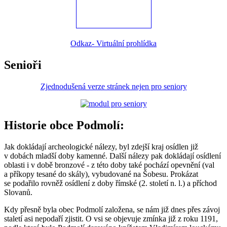
Odkaz- Virtuální prohlídka
Senioři
Zjednodušená verze stránek nejen pro seniory
Historie obce Podmolí:
Jak dokládají archeologické nálezy, byl zdejší kraj osídlen již
v dobách mladší doby kamenné. Další nálezy pak dokládají osídlení
oblasti i v době bronzové - z této doby také pochází opevnění (val
a příkopy tesané do skály), vybudované na Šobesu. Prokázat
se podařilo rovněž osídlení z doby římské (2. století n. l.) a příchod
Slovanů.
Kdy přesně byla obec Podmolí založena, se nám již dnes přes závoj
staletí asi nepodaří zjistit. O vsi se objevuje zmínka již z roku 1191,