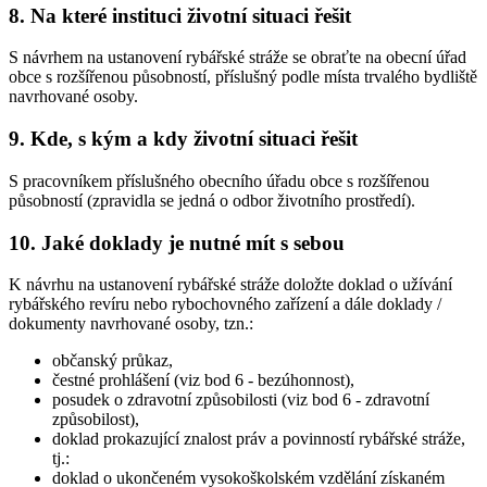
8. Na které instituci životní situaci řešit
S návrhem na ustanovení rybářské stráže se obraťte na obecní úřad
obce s rozšířenou působností, příslušný podle místa trvalého bydliště
navrhované osoby.
9. Kde, s kým a kdy životní situaci řešit
S pracovníkem příslušného obecního úřadu obce s rozšířenou
působností (zpravidla se jedná o odbor životního prostředí).
10. Jaké doklady je nutné mít s sebou
K návrhu na ustanovení rybářské stráže doložte doklad o užívání
rybářského revíru nebo rybochovného zařízení a dále doklady /
dokumenty navrhované osoby, tzn.:
občanský průkaz,
čestné prohlášení (viz bod 6 - bezúhonnost),
posudek o zdravotní způsobilosti (viz bod 6 - zdravotní
způsobilost),
doklad prokazující znalost práv a povinností rybářské stráže,
tj.:
doklad o ukončeném vysokoškolském vzdělání získaném