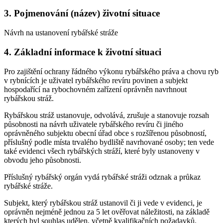
3. Pojmenování (název) životní situace
Návrh na ustanovení rybářské stráže
4. Základní informace k životní situaci
Pro zajištění ochrany řádného výkonu rybářského práva a chovu ryb
v rybnících je uživatel rybářského revíru povinen a subjekt
hospodařící na rybochovném zařízení oprávněn navrhnout
rybářskou stráž.
Rybářskou stráž ustanovuje, odvolává, zrušuje a stanovuje rozsah
působnosti na návrh uživatele rybářského revíru či jiného
oprávněného subjektu obecní úřad obce s rozšířenou působností,
příslušný podle místa trvalého bydliště navrhované osoby; ten vede
také evidenci všech rybářských stráží, které byly ustanoveny v
obvodu jeho působnosti.
Příslušný rybářský orgán vydá rybářské stráži odznak a průkaz
rybářské stráže.
Subjekt, který rybářskou stráž ustanovil či ji vede v evidenci, je
oprávněn nejméně jednou za 5 let ověřovat náležitosti, na základě
kterých byl souhlas udělen, včetně kvalifikačních požadavků.