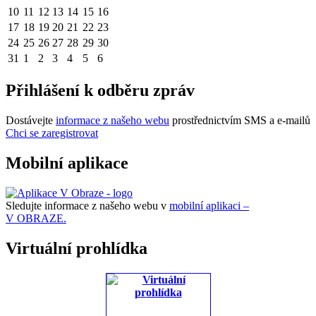
10
11
12
13
14
15
16
17
18
19
20
21
22
23
24
25
26
27
28
29
30
31
1
2
3
4
5
6
Přihlášení k odběru zpráv
Dostávejte
informace z našeho webu
prostřednictvím SMS a e-mailů
Chci se zaregistrovat
Mobilní aplikace
Sledujte informace z našeho webu v
mobilní aplikaci –
V OBRAZE.
Virtuální prohlídka