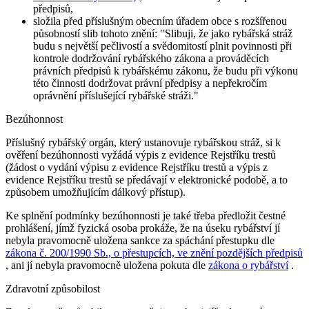
předpisů,
složila před příslušným obecním úřadem obce s rozšířenou
působností slib tohoto znění:
"Slibuji, že jako rybářská stráž
budu s největší pečlivostí a svědomitostí plnit povinnosti při
kontrole dodržování rybářského zákona a prováděcích
právních předpisů k rybářskému zákonu, že budu při výkonu
této činnosti dodržovat právní předpisy a nepřekročím
oprávnění příslušející rybářské stráži."
Bezúhonnost
Příslušný rybářský orgán, který ustanovuje rybářskou stráž, si k
ověření bezúhonnosti vyžádá výpis z evidence Rejstříku trestů
(žádost o vydání výpisu z evidence Rejstříku trestů a výpis z
evidence Rejstříku trestů se předávají v elektronické podobě, a to
způsobem umožňujícím dálkový přístup).
Ke splnění podmínky bezúhonnosti je také třeba předložit čestné
prohlášení, jímž fyzická osoba prokáže, že na úseku rybářství jí
nebyla pravomocně uložena sankce za spáchání přestupku dle
zákona č. 200/1990 Sb., o přestupcích, ve znění pozdějších předpisů
, ani jí nebyla pravomocně uložena pokuta dle
zákona o rybářství
.
Zdravotní způsobilost