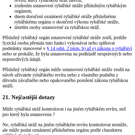
revíru, který rybářskou stráž navrhl,
zrušením ustanovení rybářské stráže příslušným rybářským
orgánem,
dnem doručení oznámení rybářské stráže příslušnému
rybářskému orgánu o skončení výkonu rybářské stráže,
úmrtím osoby ustanovené za rybářskou stráž.
Příslušný rybářský orgán ustanovení rybářské stráže zruší, jestliže
fyzická osoba přestala tuto funkci vykonávat nebo splňovat
podmínky stanovené v
§ 14 odst. 2 písm. b) až e) zákona o rybářství
nebo se prokáže, že byla ustanovena na podkladě nesprávných nebo
nepravdivých údajů.
Příslušný rybářský orgán může ustanovení rybářské stráže zrušit na
návrh uživatele rybářského revíru nebo z vlastního podnětu z
důvodu závažného nebo opakovaného porušení zákona rybářskou
stráží.
21. Nejčastější dotazy
Může rybářská stráž kontrolovat i na jiném rybářském revíru, než
pro který byla ustanovena ?
Ne, rybářská stráž na jiném rybářském revíru kontrolovat nemůže,
ale může podat oznámení příslušnému orgánu podle charakteru