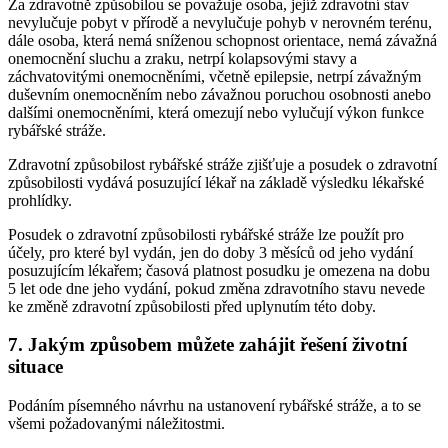
Za zdravotně způsobilou se považuje osoba, jejíž zdravotní stav
nevylučuje pobyt v přírodě a nevylučuje pohyb v nerovném terénu,
dále osoba, která nemá sníženou schopnost orientace, nemá závažná
onemocnění sluchu a zraku, netrpí kolapsovými stavy a
záchvatovitými onemocněními, včetně epilepsie, netrpí závažným
duševním onemocněním nebo závažnou poruchou osobnosti anebo
dalšími onemocněními, která omezují nebo vylučují výkon funkce
rybářské stráže.
Zdravotní způsobilost rybářské stráže zjišťuje a posudek o zdravotní
způsobilosti vydává posuzující lékař na základě výsledku lékařské
prohlídky.
Posudek o zdravotní způsobilosti rybářské stráže lze použít pro
účely, pro které byl vydán, jen do doby 3 měsíců od jeho vydání
posuzujícím lékařem; časová platnost posudku je omezena na dobu
5 let ode dne jeho vydání, pokud změna zdravotního stavu nevede
ke změně zdravotní způsobilosti před uplynutím této doby.
7. Jakým způsobem můžete zahájit řešení životní
situace
Podáním písemného návrhu na ustanovení rybářské stráže, a to se
všemi požadovanými náležitostmi.