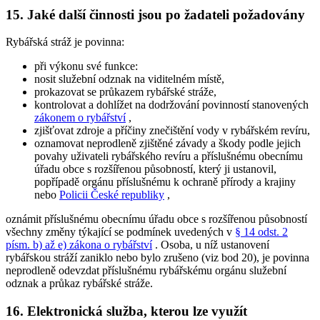
15. Jaké další činnosti jsou po žadateli požadovány
Rybářská stráž je povinna:
při výkonu své funkce:
nosit služební odznak na viditelném místě,
prokazovat se průkazem rybářské stráže,
kontrolovat a dohlížet na dodržování povinností stanovených
zákonem o rybářství
,
zjišťovat zdroje a příčiny znečištění vody v rybářském revíru,
oznamovat neprodleně zjištěné závady a škody podle jejich
povahy uživateli rybářského revíru a příslušnému obecnímu
úřadu obce s rozšířenou působností, který ji ustanovil,
popřípadě orgánu příslušnému k ochraně přírody a krajiny
nebo
Policii České republiky
,
oznámit příslušnému obecnímu úřadu obce s rozšířenou působností
všechny změny týkající se podmínek uvedených v
§ 14 odst. 2
písm. b) až e) zákona o rybářství
. Osoba, u níž ustanovení
rybářskou stráží zaniklo nebo bylo zrušeno (viz bod 20), je povinna
neprodleně odevzdat příslušnému rybářskému orgánu služební
odznak a průkaz rybářské stráže.
16. Elektronická služba, kterou lze využít