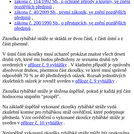
zákona č. 114/1992 Sb., o ochraně přírody a krajiny, ve znění
pozdějších předpisů
,
zákona č. 40/2009 Sb., trestní zákoník, ve znění pozdějších
předpisů
,
zákona č. 200/1990 Sb., o přestupcích, ve znění pozdějších
předpisů
.
Zkouška rybářské stráže se skládá ze dvou částí, z části ústní a z
části písemné.
V ústní části zkoušky musí uchazeč prokázat znalost všech deseti
druhů ryb, které mu budou předloženy ze seznamu druhů ryb
uvedených v
příloze č. 9 vyhlášky
. V kladném případě je oprávněn
absolvovat druhou, písemnou část zkoušky, ve které musí správně
odpovědět 70 % ze 40 předložených otázek. Rozsah jednotlivých
zkušebních otázek je rovněž uveden v
příloze č. 9 vyhlášky
.
Zkouška rybářské stráže je složena úspěšně, pokud je každá její část
hodnocena stupněm "prospěl".
Na základě úspěšně vykonané zkoušky rybářské stráže vydá
zkušební komise pro rybářskou stráž osvědčení, které podepisuje
předseda. Vzor osvědčení o vykonané zkoušce rybářské stráže je
uveden v
příloze č. 10 vyhlášky
.
Neúspěšně vykonaná zkouška rybářské stráže může být opakována