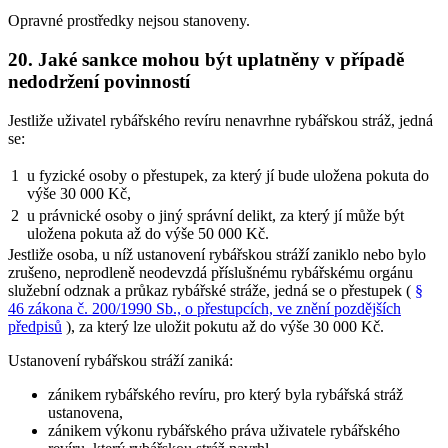
Opravné prostředky nejsou stanoveny.
20. Jaké sankce mohou být uplatněny v případě
nedodržení povinností
Jestliže uživatel rybářského revíru nenavrhne rybářskou stráž, jedná
se:
1
u fyzické osoby o přestupek, za který jí bude uložena pokuta do
výše 30 000 Kč,
2
u právnické osoby o jiný správní delikt, za který jí může být
uložena pokuta až do výše 50 000 Kč.
Jestliže osoba, u níž ustanovení rybářskou stráží zaniklo nebo bylo
zrušeno, neprodleně neodevzdá příslušnému rybářskému orgánu
služební odznak a průkaz rybářské stráže, jedná se o přestupek (
§
46 zákona č. 200/1990 Sb., o přestupcích, ve znění pozdějších
předpisů
), za který lze uložit pokutu až do výše 30 000 Kč.
Ustanovení rybářskou stráží zaniká:
zánikem rybářského revíru, pro který byla rybářská stráž
ustanovena,
zánikem výkonu rybářského práva uživatele rybářského