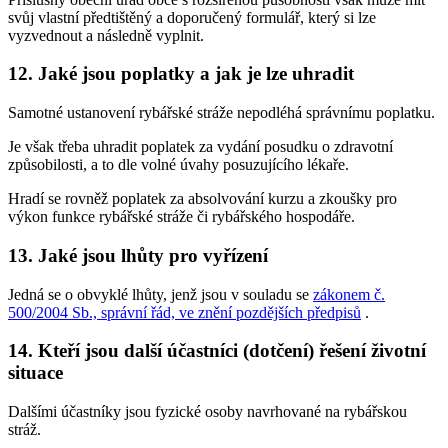
svůj vlastní předtištěný a doporučený formulář, který si lze
vyzvednout a následně vyplnit.
12. Jaké jsou poplatky a jak je lze uhradit
Samotné ustanovení rybářské stráže nepodléhá správnímu poplatku.
Je však třeba uhradit poplatek za vydání posudku o zdravotní
způsobilosti, a to dle volné úvahy posuzujícího lékaře.
Hradí se rovněž poplatek za absolvování kurzu a zkoušky pro
výkon funkce rybářské stráže či rybářského hospodáře.
13. Jaké jsou lhůty pro vyřízení
Jedná se o obvyklé lhůty, jenž jsou v souladu se
zákonem č.
500/2004 Sb., správní řád, ve znění pozdějších předpisů
.
14. Kteří jsou další účastníci (dotčení) řešení životní
situace
Dalšími účastníky jsou fyzické osoby navrhované na rybářskou
stráž.