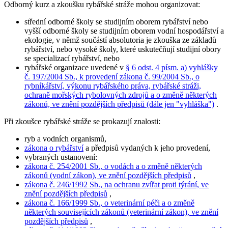
Odborný kurz a zkoušku rybářské stráže mohou organizovat:
střední odborné školy se studijním oborem rybářství nebo
vyšší odborné školy se studijním oborem vodní hospodářství a
ekologie, v němž součástí absolutoria je zkouška ze základů
rybářství, nebo vysoké školy, které uskutečňují studijní obory
se specializací rybářství, nebo
rybářské organizace uvedené v
§ 6 odst. 4 písm. a) vyhlášky
č. 197/2004 Sb., k provedení zákona č. 99/2004 Sb., o
rybníkářství, výkonu rybářského práva, rybářské stráži,
ochraně mořských rybolovných zdrojů a o změně některých
zákonů, ve znění pozdějších předpisů (dále jen "vyhláška")
.
Při zkoušce rybářské stráže se prokazují znalosti:
ryb a vodních organismů,
zákona o rybářství
a předpisů vydaných k jeho provedení,
vybraných ustanovení:
zákona č. 254/2001 Sb., o vodách a o změně některých
zákonů (vodní zákon), ve znění pozdějších předpisů
,
zákona č. 246/1992 Sb., na ochranu zvířat proti týrání, ve
znění pozdějších předpisů
,
zákona č. 166/1999 Sb., o veterinární péči a o změně
některých souvisejících zákonů (veterinární zákon), ve znění
pozdějších předpisů
,