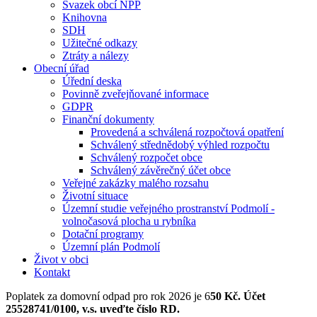
Svazek obcí NPP
Knihovna
SDH
Užitečné odkazy
Ztráty a nálezy
Obecní úřad
Úřední deska
Povinně zveřejňované informace
GDPR
Finanční dokumenty
Provedená a schválená rozpočtová opatření
Schválený střednědobý výhled rozpočtu
Schválený rozpočet obce
Schválený závěrečný účet obce
Veřejné zakázky malého rozsahu
Životní situace
Územní studie veřejného prostranství Podmolí -
volnočasová plocha u rybníka
Dotační programy
Územní plán Podmolí
Život v obci
Kontakt
Poplatek za domovní odpad pro rok 2026 je 6
50 Kč. Účet
25528741/0100, v.s. uveďte číslo RD.