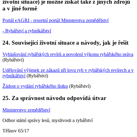
životní situace) je možné získat také z jiných zdrojů
a v jiné formě
Portál eAGRI - resortní portál Ministerstva zemědělství
- Rybářství a rybníkářství
24. Související životní situace a návody, jak je řešit
Vyhlašování rybářských revírů a povolení výkonu rybářského práva
(Rybářství)
Udělování výjimek ze zákazů při lovu ryb v rybářských revírech a v
rybníkářství
(Rybářství)
Žádost o vydání rybářského lístku
(Rybářství)
25. Za správnost návodu odpovídá útvar
Ministerstvo zemědělství
Odbor státní správy lesů, myslivosti a rybářství
Těšnov 65/17