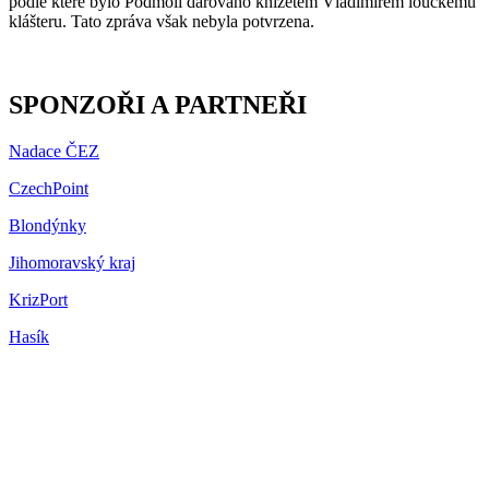
podle které bylo Podmolí darováno knížetem Vladimírem louckému
klášteru. Tato zpráva však nebyla potvrzena.
SPONZOŘI A PARTNEŘI
Nadace ČEZ
CzechPoint
Blondýnky
Jihomoravský kraj
KrizPort
Hasík