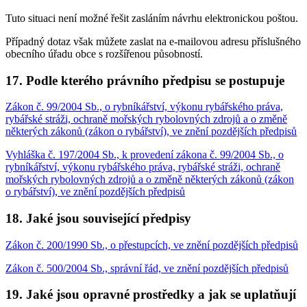
Tuto situaci není možné řešit zasláním návrhu elektronickou poštou.
Případný dotaz však můžete zaslat na e-mailovou adresu příslušného
obecního úřadu obce s rozšířenou působností.
17. Podle kterého právního předpisu se postupuje
Zákon č. 99/2004 Sb., o rybníkářství, výkonu rybářského práva,
rybářské stráži, ochraně mořských rybolovných zdrojů a o změně
některých zákonů (zákon o rybářství), ve znění pozdějších předpisů
Vyhláška č. 197/2004 Sb., k provedení zákona č. 99/2004 Sb., o
rybníkářství, výkonu rybářského práva, rybářské stráži, ochraně
mořských rybolovných zdrojů a o změně některých zákonů (zákon
o rybářství), ve znění pozdějších předpisů
18. Jaké jsou související předpisy
Zákon č. 200/1990 Sb., o přestupcích, ve znění pozdějších předpisů
Zákon č. 500/2004 Sb., správní řád, ve znění pozdějších předpisů
19. Jaké jsou opravné prostředky a jak se uplatňují