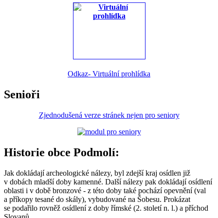
Odkaz- Virtuální prohlídka
Senioři
Zjednodušená verze stránek nejen pro seniory
Historie obce Podmolí:
Jak dokládají archeologické nálezy, byl zdejší kraj osídlen již
v dobách mladší doby kamenné. Další nálezy pak dokládají osídlení
oblasti i v době bronzové - z této doby také pochází opevnění (val
a příkopy tesané do skály), vybudované na Šobesu. Prokázat
se podařilo rovněž osídlení z doby římské (2. století n. l.) a příchod
Slovanů.