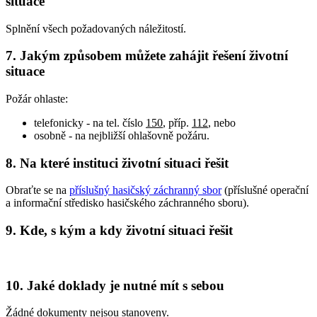
situace
Splnění všech požadovaných náležitostí.
7. Jakým způsobem můžete zahájit řešení životní
situace
Požár ohlaste:
telefonicky - na tel. číslo
150
, příp.
112
, nebo
osobně - na nejbližší ohlašovně požáru.
8. Na které instituci životní situaci řešit
Obraťte se na
příslušný hasičský záchranný sbor
(příslušné operační
a informační středisko hasičského záchranného sboru).
9. Kde, s kým a kdy životní situaci řešit
10. Jaké doklady je nutné mít s sebou
Žádné dokumenty nejsou stanoveny.