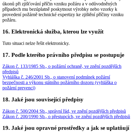
úkonů při zjišťování příčin vzniku požáru a v odůvodněných
případech mu bezúplatně poskytnout výrobky nebo vzorky k
provedení požárně technické expertizy ke zjištění příčiny vzniku
požáru.
16. Elektronická služba, kterou lze využít
Tuto situaci nelze řešit elektronicky.
17. Podle kterého právního předpisu se postupuje
Zákon č. 133/1985 Sb., o požární ochraně, ve znění pozdějších
předpisů
Vyhláška č. 246/2001 Sb., o stanovení podmínek požární
bezpečnosti a výkonu státního požárního dozoru (vyhláška o
požární prevenci)
18. Jaké jsou související předpisy
Zákon č. 500/2004 Sb., správní řád, ve znění pozdějších předpisů
Zákon č. 200/1990 Sb., o přestupcích, ve znění pozdějších předpisů
19. Jaké jsou opravné prostředky a jak se uplatňují