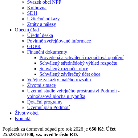
Svazek obcí NPP
Knihovna
SDH
Užitečné odkazy
Ztráty a nálezy
Obecní úřad
Úřední deska
Povinně zveřejňované informace
GDPR
Finanční dokumenty
Provedená a schválená rozpočtová opatření
Schválený střednědobý výhled rozpočtu
Schválený rozpočet obce
Schválený závěrečný účet obce
Veřejné zakázky malého rozsahu
Životní situace
Územní studie veřejného prostranství Podmolí -
volnočasová plocha u rybníka
Dotační programy
Územní plán Podmolí
Život v obci
Kontakt
Poplatek za domovní odpad pro rok 2026 je 6
50 Kč. Účet
25528741/0100, v.s. uveďte číslo RD.