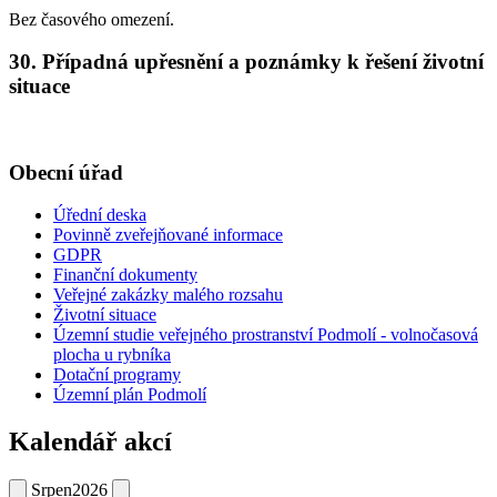
Bez časového omezení.
30. Případná upřesnění a poznámky k řešení životní
situace
Obecní úřad
Úřední deska
Povinně zveřejňované informace
GDPR
Finanční dokumenty
Veřejné zakázky malého rozsahu
Životní situace
Územní studie veřejného prostranství Podmolí - volnočasová
plocha u rybníka
Dotační programy
Územní plán Podmolí
Kalendář akcí
Srpen
2026