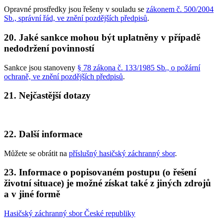
Opravné prostředky jsou řešeny v souladu se
zákonem č. 500/2004
Sb., správní řád, ve znění pozdějších předpisů
.
20. Jaké sankce mohou být uplatněny v případě
nedodržení povinností
Sankce jsou stanoveny
§ 78 zákona č. 133/1985 Sb., o požární
ochraně, ve znění pozdějších předpisů
.
21. Nejčastější dotazy
22. Další informace
Můžete se obrátit na
příslušný hasičský záchranný sbor
.
23. Informace o popisovaném postupu (o řešení
životní situace) je možné získat také z jiných zdrojů
a v jiné formě
Hasičský záchranný sbor České republiky