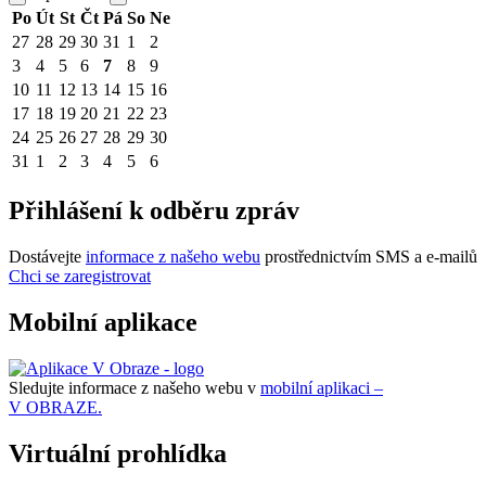
Po
Út
St
Čt
Pá
So
Ne
27
28
29
30
31
1
2
3
4
5
6
7
8
9
10
11
12
13
14
15
16
17
18
19
20
21
22
23
24
25
26
27
28
29
30
31
1
2
3
4
5
6
Přihlášení k odběru zpráv
Dostávejte
informace z našeho webu
prostřednictvím SMS a e-mailů
Chci se zaregistrovat
Mobilní aplikace
Sledujte informace z našeho webu v
mobilní aplikaci –
V OBRAZE.
Virtuální prohlídka