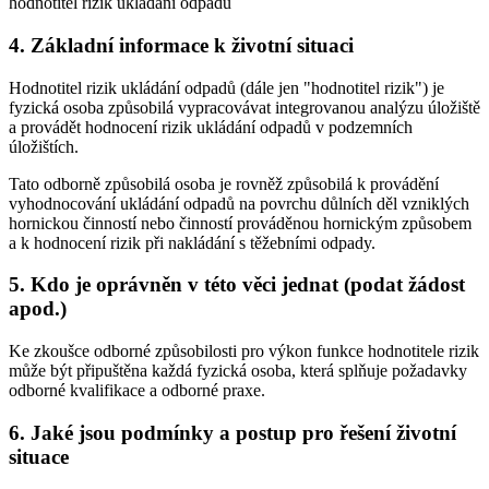
hodnotitel rizik ukládání odpadů
4. Základní informace k životní situaci
Hodnotitel rizik ukládání odpadů (dále jen "hodnotitel rizik") je
fyzická osoba způsobilá vypracovávat integrovanou analýzu úložiště
a provádět hodnocení rizik ukládání odpadů v podzemních
úložištích.
Tato odborně způsobilá osoba je rovněž způsobilá k provádění
vyhodnocování ukládání odpadů na povrchu důlních děl vzniklých
hornickou činností nebo činností prováděnou hornickým způsobem
a k hodnocení rizik při nakládání s těžebními odpady.
5. Kdo je oprávněn v této věci jednat (podat žádost
apod.)
Ke zkoušce odborné způsobilosti pro výkon funkce hodnotitele rizik
může být připuštěna každá fyzická osoba, která splňuje požadavky
odborné kvalifikace a odborné praxe.
6. Jaké jsou podmínky a postup pro řešení životní
situace