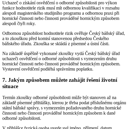
Uchazeč o získání osvědčení o odborné způsobilosti pro výkon
funkce hodnotitele rizik musí mít odbornou kvalifikaci v rozsahu
alespoň magisterského studijního programu a odbornou praxi při
hornické činnosti nebo činnosti prováděné hornickým způsobem
alespoň čtyři roky.
Odbornou způsobilost hodnotitele rizik ověřuje Český báňský úřad,
a to zkouškou před komisí stanovenou předsedou Českého
báňského úřadu. Zkouška se skládá z písemné a ústní části.
Na základě úspěšně vykonané zkoušky vydá Český báňský úřad
uchazeči osvědčení o odborné způsobilosti s vymezením druhu
hornické činnosti nebo činnosti prováděné hornickým způsobem.
Vystavení osvědčení podléhá správnímu poplatku.
7. Jakým způsobem můžete zahájit řešení životní
situace
Termín zkoušky odborné způsobilosti může být stanoven až na
základě písemné přihlášky, kterou je třeba podat příslušnému orgánu
státní báňské správy, s vymezením požadovaného druhu hornické
činnosti nebo činnosti prováděné hornickým způsobem k dané
odborné způsobilosti.
V přihlášce fyzická osoba uvede své jméno, příjmení, datum