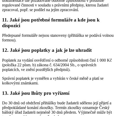
dokumentace dle požadované odborné způsobilosti v příslušné
regulované činnosti v souladu s právními předpisy, kterou žadatel
zpracoval, popř. se podílel na jejím zpracování.
11. Jaké jsou potřebné formuláře a kde jsou k
dispozici
Předepsané formuláře nejsou stanoveny (přihláška se podává volnou
formou).
12. Jaké jsou poplatky a jak je lze uhradit
Poplatek za vydání osvědčení o odborné způsobilosti činí 1 000 Kč
(položka 22 písm. b) zákona č. 634/2004 Sb., o správních
poplatcích, ve znění pozdějších předpisů).
Správní poplatek je vyměřen a vybírán v české měně a platí se
kolkovými známkami.
13. Jaké jsou lhůty pro vyřízení
Do 30 dnů od obdržení přihlášky bude žadateli sděleno její přijetí a
předpokládané konání zkoušky. Termín zkoušky oznamuje Český
báňský úřad žadateli nejméně 30 dnů předem. Výjimečně může být