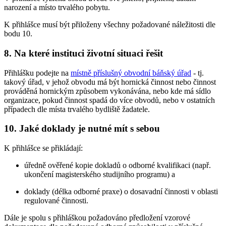
narození a místo trvalého pobytu.
K přihlášce musí být přiloženy všechny požadované náležitosti dle
bodu 10.
8. Na které instituci životní situaci řešit
Přihlášku podejte na
místně příslušný obvodní báňský úřad
- tj.
takový úřad, v jehož obvodu má být hornická činnost nebo činnost
prováděná hornickým způsobem vykonávána, nebo kde má sídlo
organizace, pokud činnost spadá do více obvodů, nebo v ostatních
případech dle místa trvalého bydliště žadatele.
10. Jaké doklady je nutné mít s sebou
K přihlášce se přikládají:
úředně ověřené kopie dokladů o odborné kvalifikaci (např.
ukončení magisterského studijního programu) a
doklady (délka odborné praxe) o dosavadní činnosti v oblasti
regulované činnosti.
Dále je spolu s přihláškou požadováno předložení vzorové