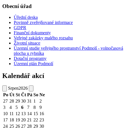
Obecní úřad
Úřední deska
Povinně zveřejňované informace
GDPR
Finanční dokumenty
Veřejné zakázky malého rozsahu
Životní situace
Územní studie veřejného prostranství Podmolí - volnočasová
plocha u rybníka
Dotační programy
Územní plán Podmolí
Kalendář akcí
Srpen
2026
Po
Út
St
Čt
Pá
So
Ne
27
28
29
30
31
1
2
3
4
5
6
7
8
9
10
11
12
13
14
15
16
17
18
19
20
21
22
23
24
25
26
27
28
29
30