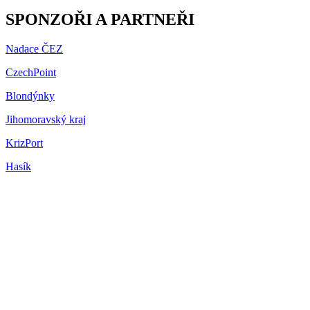
SPONZOŘI A PARTNEŘI
Nadace ČEZ
CzechPoint
Blondýnky
Jihomoravský kraj
KrizPort
Hasík