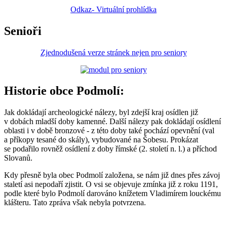
Odkaz- Virtuální prohlídka
Senioři
Zjednodušená verze stránek nejen pro seniory
Historie obce Podmolí:
Jak dokládají archeologické nálezy, byl zdejší kraj osídlen již
v dobách mladší doby kamenné. Další nálezy pak dokládají osídlení
oblasti i v době bronzové - z této doby také pochází opevnění (val
a příkopy tesané do skály), vybudované na Šobesu. Prokázat
se podařilo rovněž osídlení z doby římské (2. století n. l.) a příchod
Slovanů.
Kdy přesně byla obec Podmolí založena, se nám již dnes přes závoj
staletí asi nepodaří zjistit. O vsi se objevuje zmínka již z roku 1191,
podle které bylo Podmolí darováno knížetem Vladimírem louckému
klášteru. Tato zpráva však nebyla potvrzena.