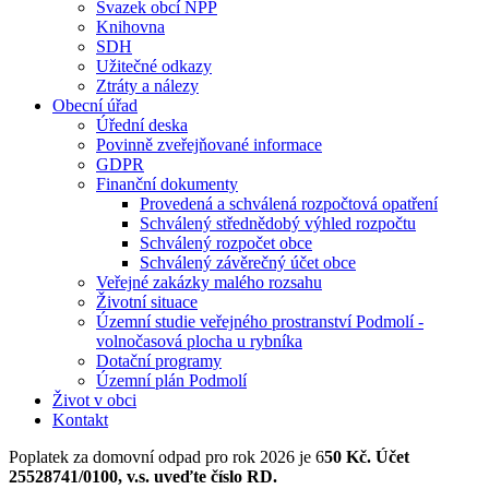
Svazek obcí NPP
Knihovna
SDH
Užitečné odkazy
Ztráty a nálezy
Obecní úřad
Úřední deska
Povinně zveřejňované informace
GDPR
Finanční dokumenty
Provedená a schválená rozpočtová opatření
Schválený střednědobý výhled rozpočtu
Schválený rozpočet obce
Schválený závěrečný účet obce
Veřejné zakázky malého rozsahu
Životní situace
Územní studie veřejného prostranství Podmolí -
volnočasová plocha u rybníka
Dotační programy
Územní plán Podmolí
Život v obci
Kontakt
Poplatek za domovní odpad pro rok 2026 je 6
50 Kč. Účet
25528741/0100, v.s. uveďte číslo RD.