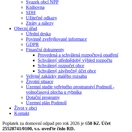
Svazek obcí NPP
Knihovna
SDH
Užitečné odkazy
Ztráty a nálezy
Obecní úřad
Úřední deska
Povinně zveřejňované informace
GDPR
Finanční dokumenty
Provedená a schválená rozpočtová opatření
Schválený střednědobý výhled rozpočtu
Schválený rozpočet obce
Schválený závěrečný účet obce
Veřejné zakázky malého rozsahu
Životní situace
Územní studie veřejného prostranství Podmolí -
volnočasová plocha u rybníka
Dotační programy
Územní plán Podmolí
Život v obci
Kontakt
Poplatek za domovní odpad pro rok 2026 je 6
50 Kč. Účet
25528741/0100, v.s. uveďte číslo RD.