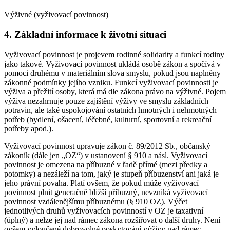
Výživné (vyživovací povinnost)
4. Základní informace k životní situaci
Vyživovací povinnost je projevem rodinné solidarity a funkcí rodiny
jako takové. Vyživovací povinnost ukládá osobě zákon a spočívá v
pomoci druhému v materiálním slova smyslu, pokud jsou naplněny
zákonné podmínky jejího vzniku. Funkcí vyživovací povinnosti je
výživa a přežití osoby, která má dle zákona právo na výživné. Pojem
výživa nezahrnuje pouze zajištění výživy ve smyslu základních
potravin, ale také uspokojování ostatních hmotných i nehmotných
potřeb (bydlení, ošacení, léčebné, kulturní, sportovní a rekreační
potřeby apod.).
Vyživovací povinnost upravuje zákon č. 89/2012 Sb., občanský
zákoník (dále jen „OZ“) v ustanovení § 910 a násl. Vyživovací
povinnost je omezena na příbuzné v řadě přímé (mezi předky a
potomky) a nezáleží na tom, jaký je stupeň příbuzenství ani jaká je
jeho právní povaha. Platí ovšem, že pokud může vyživovací
povinnost plnit generačně bližší příbuzný, nevzniká vyživovací
povinnost vzdálenějšímu příbuznému (§ 910 OZ). Výčet
jednotlivých druhů vyživovacích povinností v OZ je taxativní
(úplný) a nelze jej nad rámec zákona rozšiřovat o další druhy. Není
ovšem vyloučené dobrovolné poskytování výživy nad rámec