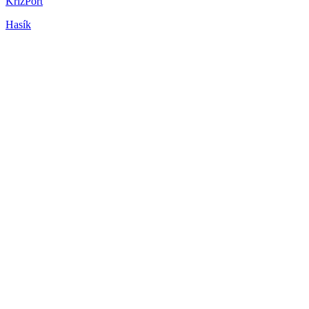
KrizPort
Hasík