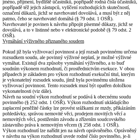
jméno, příjmení, bydliště účastníků, popřípadě rodná čísla účastníků,
popřípadě též jejich zástupců, vylíčení rozhodujících skutečností,
označení důkazů, jichž se navrhovatel dovolává, a musí být z něj
patrno, čeho se navrhovatel domáhá (§ 79 odst. 1 OSŘ).
Navrhovatel je povinen k návrhu připojit písemné důkazy, jichž se
dovolává, a to v listinné nebo v elektronické podobě (§ 79 odst. 2
OSŘ).
Vymáhání výživného přiznaného soudem
Pokud již byla vyživovací povinnost a její rozsah povinnému určena
rozsudkem soudu, ale povinný výživné neplatí, je možné výživné
vymáhat. Existují dva způsoby vymáhání výživného, a to buď
soudním výkonem rozhodnutí, či prostřednictvím exekuce. V obou
případech je základem pro výkon rozhodnutí exekuční titul, kterým
je vykonatelný rozsudek soudu, jímž byla povinnému uložena
vyživovací povinnost. Tento rozsudek musí být opatřen doložkou
vykonatelnosti (viz dále).
Návrh na soudní výkon rozhodnutí se podává k obecnému soudu
povinného (§ 252 odst. 1 OSŘ). Výkon rozhodnutí ukládajícího
zaplacení peněžité částky lze provést srážkami ze mzdy, přikázáním
pohledávky, správou nemovité věci, prodejem movitých věcí a
nemovitých věcí, postižením závodu a zřízením soudcovského
zástavního práva k nemovitým věcem (§ 258 odst. 1 OSŘ).
Výkon rozhodnutí lze nařídit jen na návrh oprávněného. Oprávněný
v návrhu na výkon rozhodnutí uvede rodné číslo povinného, je-li