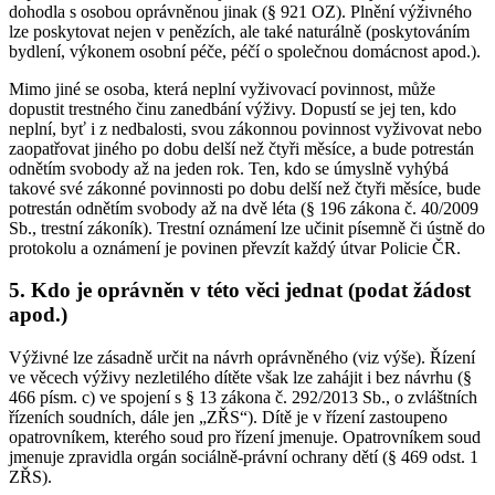
dohodla s osobou oprávněnou jinak (§ 921 OZ). Plnění výživného
lze poskytovat nejen v penězích, ale také naturálně (poskytováním
bydlení, výkonem osobní péče, péčí o společnou domácnost apod.).
Mimo jiné se osoba, která neplní vyživovací povinnost, může
dopustit trestného činu zanedbání výživy. Dopustí se jej ten, kdo
neplní, byť i z nedbalosti, svou zákonnou povinnost vyživovat nebo
zaopatřovat jiného po dobu delší než čtyři měsíce, a bude potrestán
odnětím svobody až na jeden rok. Ten, kdo se úmyslně vyhýbá
takové své zákonné povinnosti po dobu delší než čtyři měsíce, bude
potrestán odnětím svobody až na dvě léta (§ 196 zákona č. 40/2009
Sb., trestní zákoník). Trestní oznámení lze učinit písemně či ústně do
protokolu a oznámení je povinen převzít každý útvar Policie ČR.
5. Kdo je oprávněn v této věci jednat (podat žádost
apod.)
Výživné lze zásadně určit na návrh oprávněného (viz výše). Řízení
ve věcech výživy nezletilého dítěte však lze zahájit i bez návrhu (§
466 písm. c) ve spojení s § 13 zákona č. 292/2013 Sb., o zvláštních
řízeních soudních, dále jen „ZŘS“). Dítě je v řízení zastoupeno
opatrovníkem, kterého soud pro řízení jmenuje. Opatrovníkem soud
jmenuje zpravidla orgán sociálně-právní ochrany dětí (§ 469 odst. 1
ZŘS).