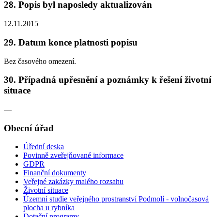
28. Popis byl naposledy aktualizován
12.11.2015
29. Datum konce platnosti popisu
Bez časového omezení.
30. Případná upřesnění a poznámky k řešení životní
situace
—
Obecní úřad
Úřední deska
Povinně zveřejňované informace
GDPR
Finanční dokumenty
Veřejné zakázky malého rozsahu
Životní situace
Územní studie veřejného prostranství Podmolí - volnočasová
plocha u rybníka
Dotační programy