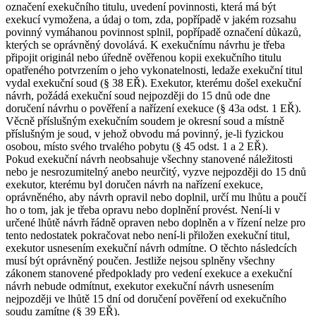
označení exekučního titulu, uvedení povinnosti, která má být
exekucí vymožena, a údaj o tom, zda, popřípadě v jakém rozsahu
povinný vymáhanou povinnost splnil, popřípadě označení důkazů,
kterých se oprávněný dovolává. K exekučnímu návrhu je třeba
připojit originál nebo úředně ověřenou kopii exekučního titulu
opatřeného potvrzením o jeho vykonatelnosti, ledaže exekuční titul
vydal exekuční soud (§ 38 EŘ). Exekutor, kterému došel exekuční
návrh, požádá exekuční soud nejpozději do 15 dnů ode dne
doručení návrhu o pověření a nařízení exekuce (§ 43a odst. 1 EŘ).
Věcně příslušným exekučním soudem je okresní soud a místně
příslušným je soud, v jehož obvodu má povinný, je-li fyzickou
osobou, místo svého trvalého pobytu (§ 45 odst. 1 a 2 EŘ).
Pokud exekuční návrh neobsahuje všechny stanovené náležitosti
nebo je nesrozumitelný anebo neurčitý, vyzve nejpozději do 15 dnů
exekutor, kterému byl doručen návrh na nařízení exekuce,
oprávněného, aby návrh opravil nebo doplnil, určí mu lhůtu a poučí
ho o tom, jak je třeba opravu nebo doplnění provést. Není-li v
určené lhůtě návrh řádně opraven nebo doplněn a v řízení nelze pro
tento nedostatek pokračovat nebo není-li přiložen exekuční titul,
exekutor usnesením exekuční návrh odmítne. O těchto následcích
musí být oprávněný poučen. Jestliže nejsou splněny všechny
zákonem stanovené předpoklady pro vedení exekuce a exekuční
návrh nebude odmítnut, exekutor exekuční návrh usnesením
nejpozději ve lhůtě 15 dní od doručení pověření od exekučního
soudu zamítne (§ 39 EŘ).