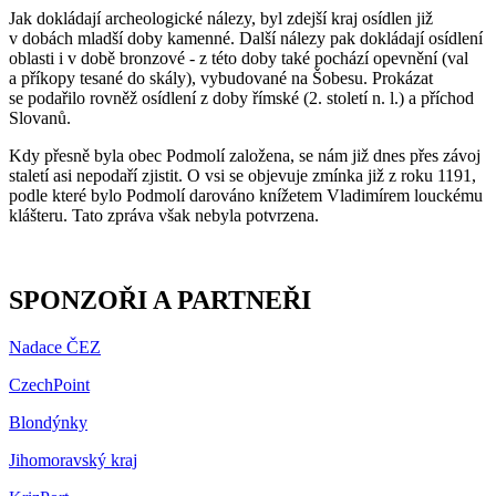
Jak dokládají archeologické nálezy, byl zdejší kraj osídlen již
v dobách mladší doby kamenné. Další nálezy pak dokládají osídlení
oblasti i v době bronzové - z této doby také pochází opevnění (val
a příkopy tesané do skály), vybudované na Šobesu. Prokázat
se podařilo rovněž osídlení z doby římské (2. století n. l.) a příchod
Slovanů.
Kdy přesně byla obec Podmolí založena, se nám již dnes přes závoj
staletí asi nepodaří zjistit. O vsi se objevuje zmínka již z roku 1191,
podle které bylo Podmolí darováno knížetem Vladimírem louckému
klášteru. Tato zpráva však nebyla potvrzena.
SPONZOŘI A PARTNEŘI
Nadace ČEZ
CzechPoint
Blondýnky
Jihomoravský kraj