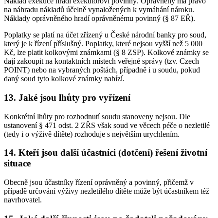
Náklad exekuce hradí exekutorovi povinný. Oprávněný má právo
na náhradu nákladů účelně vynaložených k vymáhání nároku.
Náklady oprávněného hradí oprávněnému povinný (§ 87 EŘ).
Poplatky se platí na účet zřízený u České národní banky pro soud,
který je k řízení příslušný. Poplatky, které nejsou vyšší než 5 000
Kč, lze platit kolkovými známkami (§ 8 ZSP). Kolkové známky se
dají zakoupit na kontaktních místech veřejné správy (tzv. Czech
POINT) nebo na vybraných poštách, případně i u soudu, pokud
daný soud tyto kolkové známky nabízí.
13. Jaké jsou lhůty pro vyřízení
Konkrétní lhůty pro rozhodnutí soudu stanoveny nejsou. Dle
ustanovení § 471 odst. 2 ZŘS však soud ve věcech péče o nezletilé
(tedy i o výživě dítěte) rozhoduje s největším urychlením.
14. Kteří jsou další účastníci (dotčení) řešení životní
situace
Obecně jsou účastníky řízení oprávněný a povinný, přičemž v
případě určování výživy nezletilého dítěte může být účastníkem též
navrhovatel.