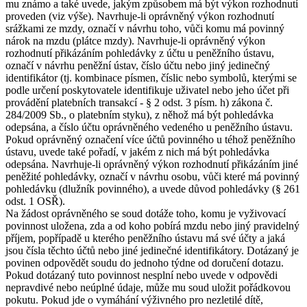
mu známo a také uvede, jakým způsobem má být výkon rozhodnutí
proveden (viz výše). Navrhuje-li oprávněný výkon rozhodnutí
srážkami ze mzdy, označí v návrhu toho, vůči komu má povinný
nárok na mzdu (plátce mzdy). Navrhuje-li oprávněný výkon
rozhodnutí přikázáním pohledávky z účtu u peněžního ústavu,
označí v návrhu peněžní ústav, číslo účtu nebo jiný jedinečný
identifikátor (tj. kombinace písmen, číslic nebo symbolů, kterými se
podle určení poskytovatele identifikuje uživatel nebo jeho účet při
provádění platebních transakcí - § 2 odst. 3 písm. h) zákona č.
284/2009 Sb., o platebním styku), z něhož má být pohledávka
odepsána, a číslo účtu oprávněného vedeného u peněžního ústavu.
Pokud oprávněný označení více účtů povinného u téhož peněžního
ústavu, uvede také pořadí, v jakém z nich má být pohledávka
odepsána. Navrhuje-li oprávněný výkon rozhodnutí přikázáním jiné
peněžité pohledávky, označí v návrhu osobu, vůči které má povinný
pohledávku (dlužník povinného), a uvede důvod pohledávky (§ 261
odst. 1 OSŘ).
Na žádost oprávněného se soud dotáže toho, komu je vyživovací
povinnost uložena, zda a od koho pobírá mzdu nebo jiný pravidelný
příjem, popřípadě u kterého peněžního ústavu má své účty a jaká
jsou čísla těchto účtů nebo jiné jedinečné identifikátory. Dotázaný je
povinen odpovědět soudu do jednoho týdne od doručení dotazu.
Pokud dotázaný tuto povinnost nesplní nebo uvede v odpovědi
nepravdivé nebo neúplné údaje, může mu soud uložit pořádkovou
pokutu. Pokud jde o vymáhání výživného pro nezletilé dítě,