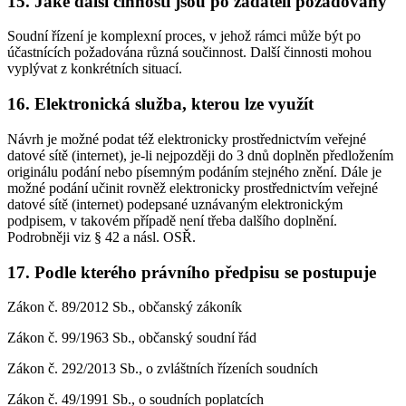
15. Jaké další činnosti jsou po žadateli požadovány
Soudní řízení je komplexní proces, v jehož rámci může být po
účastnících požadována různá součinnost. Další činnosti mohou
vyplývat z konkrétních situací.
16. Elektronická služba, kterou lze využít
Návrh je možné podat též elektronicky prostřednictvím veřejné
datové sítě (internet), je-li nejpozději do 3 dnů doplněn předložením
originálu podání nebo písemným podáním stejného znění. Dále je
možné podání učinit rovněž elektronicky prostřednictvím veřejné
datové sítě (internet) podepsané uznávaným elektronickým
podpisem, v takovém případě není třeba dalšího doplnění.
Podrobněji viz § 42 a násl. OSŘ.
17. Podle kterého právního předpisu se postupuje
Zákon č. 89/2012 Sb., občanský zákoník
Zákon č. 99/1963 Sb., občanský soudní řád
Zákon č. 292/2013 Sb., o zvláštních řízeních soudních
Zákon č. 49/1991 Sb., o soudních poplatcích