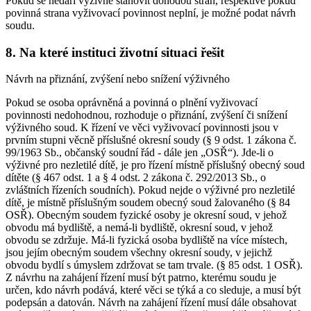
Pokud se nedaří výživné stanovit dohodou stran, respektive pokud
povinná strana vyživovací povinnost neplní, je možné podat návrh
soudu.
8. Na které instituci životní situaci řešit
Návrh na přiznání, zvýšení nebo snížení výživného
Pokud se osoba oprávněná a povinná o plnění vyživovací
povinnosti nedohodnou, rozhoduje o přiznání, zvýšení či snížení
výživného soud. K řízení ve věci vyživovací povinnosti jsou v
prvním stupni věcně příslušné okresní soudy (§ 9 odst. 1 zákona č.
99/1963 Sb., občanský soudní řád - dále jen „OSŘ“). Jde-li o
výživné pro nezletilé dítě, je pro řízení místně příslušný obecný soud
dítěte (§ 467 odst. 1 a § 4 odst. 2 zákona č. 292/2013 Sb., o
zvláštních řízeních soudních). Pokud nejde o výživné pro nezletilé
dítě, je místně příslušným soudem obecný soud žalovaného (§ 84
OSŘ). Obecným soudem fyzické osoby je okresní soud, v jehož
obvodu má bydliště, a nemá-li bydliště, okresní soud, v jehož
obvodu se zdržuje. Má-li fyzická osoba bydliště na více místech,
jsou jejím obecným soudem všechny okresní soudy, v jejichž
obvodu bydlí s úmyslem zdržovat se tam trvale. (§ 85 odst. 1 OSŘ).
Z návrhu na zahájení řízení musí být patrno, kterému soudu je
určen, kdo návrh podává, které věci se týká a co sleduje, a musí být
podepsán a datován. Návrh na zahájení řízení musí dále obsahovat