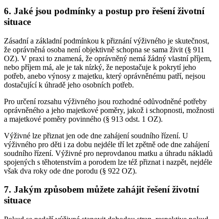
6. Jaké jsou podmínky a postup pro řešení životní
situace
Zásadní a základní podmínkou k přiznání výživného je skutečnost,
že oprávněná osoba není objektivně schopna se sama živit (§ 911
OZ). V praxi to znamená, že oprávněný nemá žádný vlastní příjem,
nebo příjem má, ale je tak nízký, že nepostačuje k pokrytí jeho
potřeb, anebo výnosy z majetku, který oprávněnému patří, nejsou
dostačující k úhradě jeho osobních potřeb.
Pro určení rozsahu výživného jsou rozhodné odůvodněné potřeby
oprávněného a jeho majetkové poměry, jakož i schopnosti, možnosti
a majetkové poměry povinného (§ 913 odst. 1 OZ).
Výživné lze přiznat jen ode dne zahájení soudního řízení. U
výživného pro děti i za dobu nejdéle tří let zpětně ode dne zahájení
soudního řízení. Výživné pro neprovdanou matku a úhradu nákladů
spojených s těhotenstvím a porodem lze též přiznat i nazpět, nejdéle
však dva roky ode dne porodu (§ 922 OZ).
7. Jakým způsobem můžete zahájit řešení životní
situace