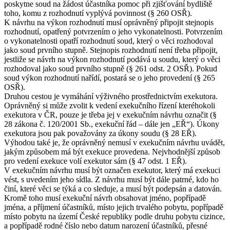
poskytne soud na žádost účastníka pomoc při zjišťování bydliště
toho, komu z rozhodnutí vyplývá povinnost (§ 260 OSŘ).
K návrhu na výkon rozhodnutí musí oprávněný připojit stejnopis
rozhodnutí, opatřený potvrzením o jeho vykonatelnosti. Potvrzením
o vykonatelnosti opatří rozhodnutí soud, který o věci rozhodoval
jako soud prvního stupně. Stejnopis rozhodnutí není třeba připojit,
jestliže se návrh na výkon rozhodnutí podává u soudu, který o věci
rozhodoval jako soud prvního stupně (§ 261 odst. 2 OSŘ). Pokud
soud výkon rozhodnutí nařídí, postará se o jeho provedení (§ 265
OSŘ).
Druhou cestou je vymáhání výživného prostřednictvím exekutora.
Oprávněný si může zvolit k vedení exekučního řízení kteréhokoli
exekutora v ČR, pouze je třeba jej v exekučním návrhu označit (§
28 zákona č. 120/2001 Sb., exekuční řád – dále jen „EŘ“). Úkony
exekutora jsou pak považovány za úkony soudu (§ 28 EŘ).
Výhodou také je, že oprávněný nemusí v exekučním návrhu uvádět,
jakým způsobem má být exekuce provedena. Nejvhodnější způsob
pro vedení exekuce volí exekutor sám (§ 47 odst. 1 EŘ).
V exekučním návrhu musí být označen exekutor, který má exekuci
vést, s uvedením jeho sídla. Z návrhu musí být dále patrné, kdo ho
činí, které věci se týká a co sleduje, a musí být podepsán a datován.
Kromě toho musí exekuční návrh obsahovat jméno, popřípadě
jména, a příjmení účastníků, místo jejich trvalého pobytu, popřípadě
místo pobytu na území České republiky podle druhu pobytu cizince,
a popřípadě rodné číslo nebo datum narození účastníků, přesné