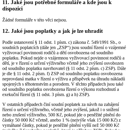
11. Jaké jsou potřebné formuláře a kde jsou k
dispozici
Žádné formuláře v této věci nejsou.
12. Jaké jsou poplatky a jak je lze uhradit
Podle ustanovení § 11 odst. 1 písm. c) zákona č. 549/1991 Sb., o
soudních poplatcích (dále jen „ZSP“) jsou soudní řízení o vzájemné
vyživovací povinnosti rodičů a dětí osvobozena od soudního
poplatku. Pokud nejde o vzájemnou vyživovací povinnost rodičů a
dětí, je v řízení o určení výživného včetně jeho zvýšení osvobozen
od soudního poplatku navrhovatel (§ 11 odst. 2 písm. c) ZSP). Dále
je dle § 11 odst. 2 písm. f) ZSP od soudního poplatku osvobozena
neprovdaná matka v řízení o výživu a příspěvek na úhradu nákladů
spojených s těhotenstvím a porodem. V těchto případech jsou také
od soudního poplatku osvobozena řízení o výkonu rozhodnutí a
exekuční řízení (§ 11 odst. 3 písm. g) a h) ZSP).
V ostatních případech činí soudní poplatek za návrh na zahájení
řízení o určení výživného, včetně jeho zvýšení, jakož i o snížení
nebo zrušení výživného, 500 Kč, pokud jde o peněžité plnění do
částky 50 000 Kč včetně, anebo 1 % (nejvýše však 15 000 Kč) z
vymáhané částky, pokud je peněžité plnění vyšší než 50 000 Kč