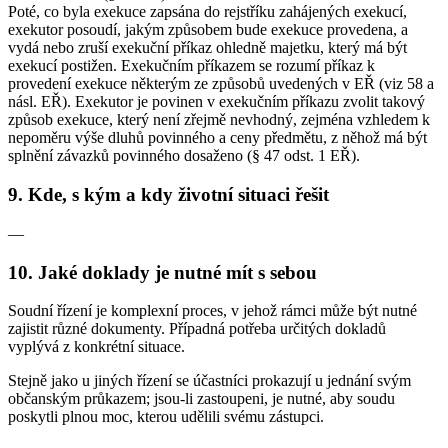
Poté, co byla exekuce zapsána do rejstříku zahájených exekucí,
exekutor posoudí, jakým způsobem bude exekuce provedena, a
vydá nebo zruší exekuční příkaz ohledně majetku, který má být
exekucí postižen. Exekučním příkazem se rozumí příkaz k
provedení exekuce některým ze způsobů uvedených v EŘ (viz 58 a
násl. EŘ). Exekutor je povinen v exekučním příkazu zvolit takový
způsob exekuce, který není zřejmě nevhodný, zejména vzhledem k
nepoměru výše dluhů povinného a ceny předmětu, z něhož má být
splnění závazků povinného dosaženo (§ 47 odst. 1 EŘ).
9. Kde, s kým a kdy životní situaci řešit
—
10. Jaké doklady je nutné mít s sebou
Soudní řízení je komplexní proces, v jehož rámci může být nutné
zajistit různé dokumenty. Případná potřeba určitých dokladů
vyplývá z konkrétní situace.
Stejně jako u jiných řízení se účastníci prokazují u jednání svým
občanským průkazem; jsou-li zastoupeni, je nutné, aby soudu
poskytli plnou moc, kterou udělili svému zástupci.