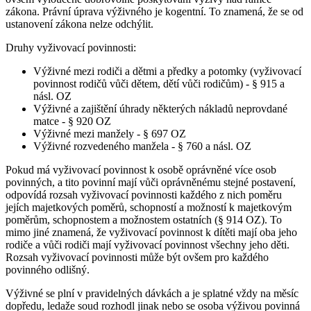
zákona. Právní úprava výživného je kogentní. To znamená, že se od
ustanovení zákona nelze odchýlit.
Druhy vyživovací povinnosti:
Výživné mezi rodiči a dětmi a předky a potomky (vyživovací
povinnost rodičů vůči dětem, dětí vůči rodičům) - § 915 a
násl. OZ
Výživné a zajištění úhrady některých nákladů neprovdané
matce - § 920 OZ
Výživné mezi manžely - § 697 OZ
Výživné rozvedeného manžela - § 760 a násl. OZ
Pokud má vyživovací povinnost k osobě oprávněné více osob
povinných, a tito povinní mají vůči oprávněnému stejné postavení,
odpovídá rozsah vyživovací povinnosti každého z nich poměru
jejích majetkových poměrů, schopností a možností k majetkovým
poměrům, schopnostem a možnostem ostatních (§ 914 OZ). To
mimo jiné znamená, že vyživovací povinnost k dítěti mají oba jeho
rodiče a vůči rodiči mají vyživovací povinnost všechny jeho děti.
Rozsah vyživovací povinnosti může být ovšem pro každého
povinného odlišný.
Výživné se plní v pravidelných dávkách a je splatné vždy na měsíc
dopředu, ledaže soud rozhodl jinak nebo se osoba výživou povinná