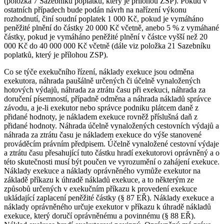
(položka 7 Sazebníku poplatků, který je přílohou ZSP). Pokud v
ostatních případech bude podán návrh na nařízení výkonu
rozhodnutí, činí soudní poplatek 1 000 Kč, pokud je vymáháno
peněžité plnění do částky 20 000 Kč včetně, anebo 5 % z vymáhané
částky, pokud je vymáháno peněžité plnění v částce vyšší než 20
000 Kč do 40 000 000 Kč včetně (dále viz položka 21 Sazebníku
poplatků, který je přílohou ZSP).
Co se týče exekučního řízení, náklady exekuce jsou odměna
exekutora, náhrada paušálně určených či účelně vynaložených
hotových výdajů, náhrada za ztrátu času při exekuci, náhrada za
doručení písemností, případně odměna a náhrada nákladů správce
závodu, a je-li exekutor nebo správce podniku plátcem daně z
přidané hodnoty, je nákladem exekuce rovněž příslušná daň z
přidané hodnoty. Náhrada účelně vynaložených cestovních výdajů a
náhrada za ztrátu času je nákladem exekuce do výše stanovené
prováděcím právním předpisem. Účelně vynaložené cestovní výdaje
a ztrátu času přesahující tuto částku hradí exekutorovi oprávněný a o
této skutečnosti musí být poučen ve vyrozumění o zahájení exekuce.
Náklady exekuce a náklady oprávněného vymůže exekutor na
základě příkazu k úhradě nákladů exekuce, a to některým ze
způsobů určených v exekučním příkazu k provedení exekuce
ukládající zaplacení peněžité částky (§ 87 EŘ). Náklady exekuce a
náklady oprávněného určuje exekutor v příkazu k úhradě nákladů
exekuce, který doručí oprávněnému a povinnému (§ 88 EŘ).