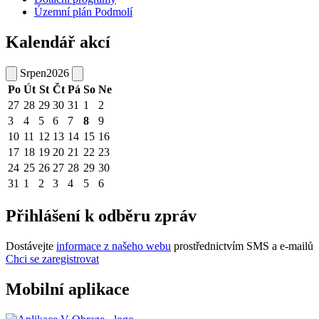
Územní plán Podmolí
Kalendář akcí
Srpen
2026
Po
Út
St
Čt
Pá
So
Ne
27
28
29
30
31
1
2
3
4
5
6
7
8
9
10
11
12
13
14
15
16
17
18
19
20
21
22
23
24
25
26
27
28
29
30
31
1
2
3
4
5
6
Přihlášení k odběru zpráv
Dostávejte
informace z našeho webu
prostřednictvím SMS a e-mailů
Chci se zaregistrovat
Mobilní aplikace