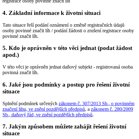
registrace osoby povinné značit líh
4. Základní informace k životní situaci
Tato situace řeší podání oznámení o změně registračních údajů
osoby povinné značit líh / podání žádosti o zrušení registrace osoby
povinné značit líh.
5. Kdo je oprávněn v této věci jednat (podat žádost
apod.)
V této věci je oprávněn jednat daňový subjekt - registrovaná osoba
povinná značit líh.
6. Jaké jsou podmínky a postup pro řešení životní
situace
Splnění podmínek určených
zákonem č. 307/2013 Sb., o povinném
značení lihu, ve znění pozdějších předpisů
, a
zákonem č. 280/2009
Sb., daňový řád, ve znění pozdějších předpisů
.
7. Jakým způsobem můžete zahájit řešení životní
situace