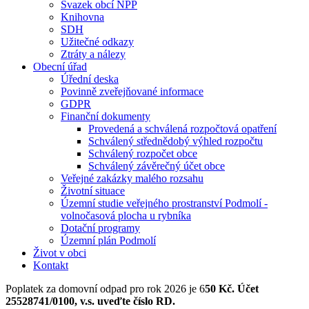
Svazek obcí NPP
Knihovna
SDH
Užitečné odkazy
Ztráty a nálezy
Obecní úřad
Úřední deska
Povinně zveřejňované informace
GDPR
Finanční dokumenty
Provedená a schválená rozpočtová opatření
Schválený střednědobý výhled rozpočtu
Schválený rozpočet obce
Schválený závěrečný účet obce
Veřejné zakázky malého rozsahu
Životní situace
Územní studie veřejného prostranství Podmolí -
volnočasová plocha u rybníka
Dotační programy
Územní plán Podmolí
Život v obci
Kontakt
Poplatek za domovní odpad pro rok 2026 je 6
50 Kč. Účet
25528741/0100, v.s. uveďte číslo RD.