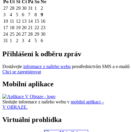
Po
Út
St
Čt
Pá
So
Ne
27
28
29
30
31
1
2
3
4
5
6
7
8
9
10
11
12
13
14
15
16
17
18
19
20
21
22
23
24
25
26
27
28
29
30
31
1
2
3
4
5
6
Přihlášení k odběru zpráv
Dostávejte
informace z našeho webu
prostřednictvím SMS a e-mailů
Chci se zaregistrovat
Mobilní aplikace
Sledujte informace z našeho webu v
mobilní aplikaci –
V OBRAZE.
Virtuální prohlídka