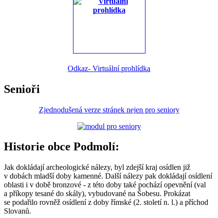
Odkaz- Virtuální prohlídka
Senioři
Zjednodušená verze stránek nejen pro seniory
Historie obce Podmolí:
Jak dokládají archeologické nálezy, byl zdejší kraj osídlen již
v dobách mladší doby kamenné. Další nálezy pak dokládají osídlení
oblasti i v době bronzové - z této doby také pochází opevnění (val
a příkopy tesané do skály), vybudované na Šobesu. Prokázat
se podařilo rovněž osídlení z doby římské (2. století n. l.) a příchod
Slovanů.