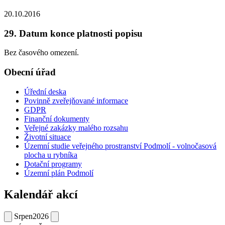
20.10.2016
29. Datum konce platnosti popisu
Bez časového omezení.
Obecní úřad
Úřední deska
Povinně zveřejňované informace
GDPR
Finanční dokumenty
Veřejné zakázky malého rozsahu
Životní situace
Územní studie veřejného prostranství Podmolí - volnočasová
plocha u rybníka
Dotační programy
Územní plán Podmolí
Kalendář akcí
Srpen
2026