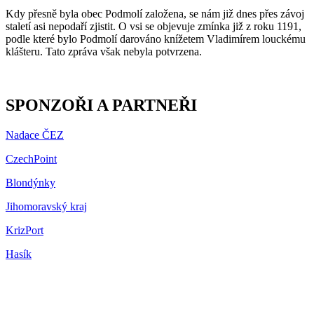
Kdy přesně byla obec Podmolí založena, se nám již dnes přes závoj
staletí asi nepodaří zjistit. O vsi se objevuje zmínka již z roku 1191,
podle které bylo Podmolí darováno knížetem Vladimírem louckému
klášteru. Tato zpráva však nebyla potvrzena.
SPONZOŘI A PARTNEŘI
Nadace ČEZ
CzechPoint
Blondýnky
Jihomoravský kraj
KrizPort
Hasík