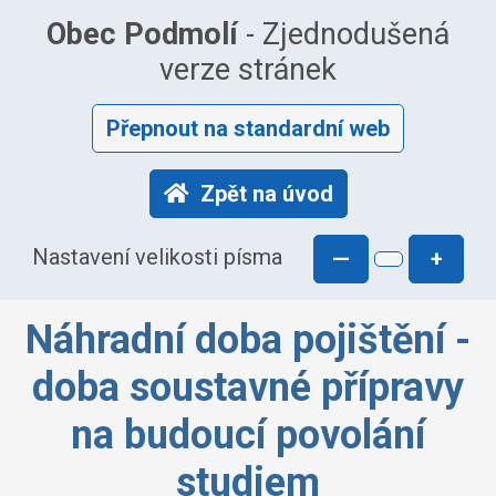
Obec Podmolí
- Zjednodušená
verze stránek
Přepnout na standardní web
Zpět na úvod
Nastavení velikosti písma
—
+
Náhradní doba pojištění -
doba soustavné přípravy
na budoucí povolání
studiem