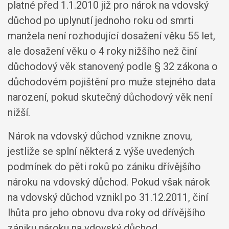
platné před 1.1.2010 již pro nárok na vdovský
důchod po uplynutí jednoho roku od smrti
manžela není rozhodující dosažení věku 55 let,
ale dosažení věku o 4 roky nižšího než činí
důchodový věk stanovený podle § 32 zákona o
důchodovém pojištění pro muže stejného data
narození, pokud skutečný důchodový věk není
nižší.
Nárok na vdovský důchod vznikne znovu,
jestliže se splní některá z výše uvedených
podmínek do pěti roků po zániku dřívějšího
nároku na vdovský důchod. Pokud však nárok
na vdovský důchod vznikl po 31.12.2011, činí
lhůta pro jeho obnovu dva roky od dřívějšího
zániku nároku na vdovský důchod.