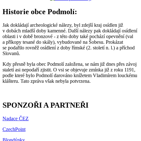
Historie obce Podmolí:
Jak dokládají archeologické nálezy, byl zdejší kraj osídlen již
v dobách mladší doby kamenné. Další nálezy pak dokládají osídlení
oblasti i v době bronzové - z této doby také pochází opevnění (val
a příkopy tesané do skály), vybudované na Šobesu. Prokázat
se podařilo rovněž osídlení z doby římské (2. století n. l.) a příchod
Slovanů.
Kdy přesně byla obec Podmolí založena, se nám již dnes přes závoj
staletí asi nepodaří zjistit. O vsi se objevuje zmínka již z roku 1191,
podle které bylo Podmolí darováno knížetem Vladimírem louckému
klášteru. Tato zpráva však nebyla potvrzena.
SPONZOŘI A PARTNEŘI
Nadace ČEZ
CzechPoint
Blondýnky