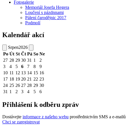
Fotogalerie
Memoriál Josefa Hegera
Loučení s pázdnnami
Pálení čarodějnic 2017
Podmolí
Kalendář akcí
Srpen
2026
Po
Út
St
Čt
Pá
So
Ne
27
28
29
30
31
1
2
3
4
5
6
7
8
9
10
11
12
13
14
15
16
17
18
19
20
21
22
23
24
25
26
27
28
29
30
31
1
2
3
4
5
6
Přihlášení k odběru zpráv
Dostávejte
informace z našeho webu
prostřednictvím SMS a e-mailů
Chci se zaregistrovat