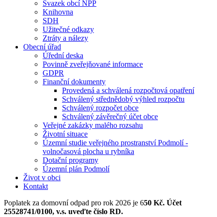
Svazek obcí NPP
Knihovna
SDH
Užitečné odkazy
Ztráty a nálezy
Obecní úřad
Úřední deska
Povinně zveřejňované informace
GDPR
Finanční dokumenty
Provedená a schválená rozpočtová opatření
Schválený střednědobý výhled rozpočtu
Schválený rozpočet obce
Schválený závěrečný účet obce
Veřejné zakázky malého rozsahu
Životní situace
Územní studie veřejného prostranství Podmolí -
volnočasová plocha u rybníka
Dotační programy
Územní plán Podmolí
Život v obci
Kontakt
Poplatek za domovní odpad pro rok 2026 je 6
50 Kč. Účet
25528741/0100, v.s. uveďte číslo RD.