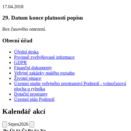
17.04.2018
29. Datum konce platnosti popisu
Bez časového omezení.
Obecní úřad
Úřední deska
Povinně zveřejňované informace
GDPR
Finanční dokumenty
Veřejné zakázky malého rozsahu
Životní situace
Územní studie veřejného prostranství Podmolí - volnočasová
plocha u rybníka
Dotační programy
Územní plán Podmolí
Kalendář akcí
Srpen
2026
Po
Út
St
Čt
Pá
So
Ne