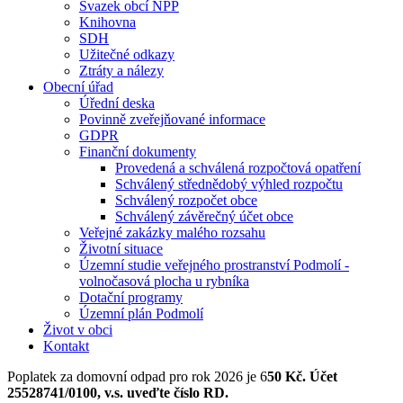
Svazek obcí NPP
Knihovna
SDH
Užitečné odkazy
Ztráty a nálezy
Obecní úřad
Úřední deska
Povinně zveřejňované informace
GDPR
Finanční dokumenty
Provedená a schválená rozpočtová opatření
Schválený střednědobý výhled rozpočtu
Schválený rozpočet obce
Schválený závěrečný účet obce
Veřejné zakázky malého rozsahu
Životní situace
Územní studie veřejného prostranství Podmolí -
volnočasová plocha u rybníka
Dotační programy
Územní plán Podmolí
Život v obci
Kontakt
Poplatek za domovní odpad pro rok 2026 je 6
50 Kč. Účet
25528741/0100, v.s. uveďte číslo RD.