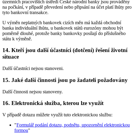
územních pracovištích ústředí České národní banky jsou prováděny
na počkání, v případě převedení nebo připsání na účet platí lhůty pro
tyto bankovní transakce.
U výměn neplatných bankovek cizích měn má každá obchodní
banka individuální lhůtu, u bankovek států eurozóny mohou být
poměrně dlouhé, protože banky bankovky posílají do příslušného
státu k výměně.
14. Kteří jsou další účastníci (dotčení) řešení životní
situace
Další účastníci nejsou stanoveni.
15. Jaké další činnosti jsou po žadateli požadovány
Další činnosti nejsou stanoveny.
16. Elektronická služba, kterou lze využít
V případě dotazu můžete využít tuto elektronickou službu:
"
Formulář podání dotazu, podnětu, upozornění elektronickou
formou
"