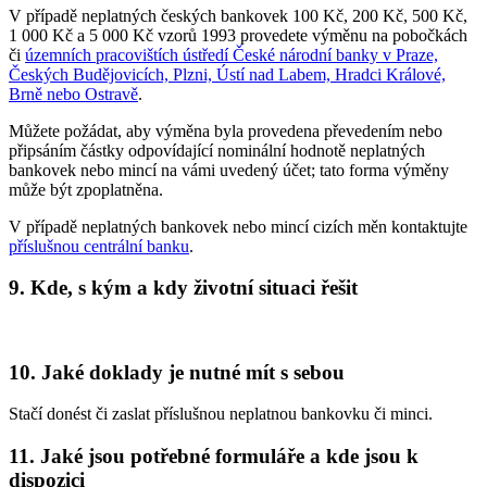
V případě neplatných českých bankovek 100 Kč, 200 Kč, 500 Kč,
1 000 Kč a 5 000 Kč vzorů 1993 provedete výměnu na pobočkách
či
územních pracovištích ústředí České národní banky v Praze,
Českých Budějovicích, Plzni, Ústí nad Labem, Hradci Králové,
Brně nebo Ostravě
.
Můžete požádat, aby výměna byla provedena převedením nebo
připsáním částky odpovídající nominální hodnotě neplatných
bankovek nebo mincí na vámi uvedený účet; tato forma výměny
může být zpoplatněna.
V případě neplatných bankovek nebo mincí cizích měn kontaktujte
příslušnou centrální banku
.
9. Kde, s kým a kdy životní situaci řešit
10. Jaké doklady je nutné mít s sebou
Stačí donést či zaslat příslušnou neplatnou bankovku či minci.
11. Jaké jsou potřebné formuláře a kde jsou k
dispozici