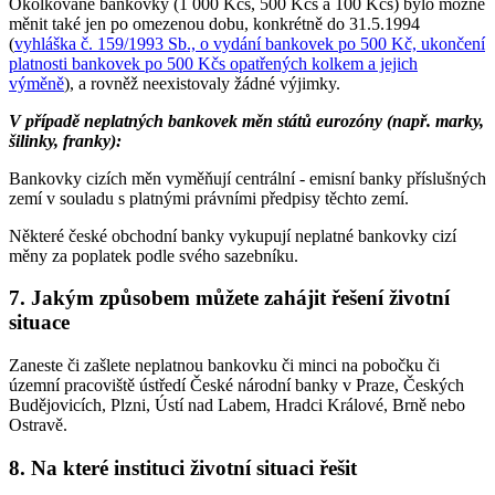
Okolkované bankovky (1 000 Kčs, 500 Kčs a 100 Kčs) bylo možné
měnit také jen po omezenou dobu, konkrétně do 31.5.1994
(
vyhláška č. 159/1993 Sb., o vydání bankovek po 500 Kč, ukončení
platnosti bankovek po 500 Kčs opatřených kolkem a jejich
výměně
), a rovněž neexistovaly žádné výjimky.
V případě neplatných bankovek měn států eurozóny (např. marky,
šilinky, franky):
Bankovky cizích měn vyměňují centrální - emisní banky příslušných
zemí v souladu s platnými právními předpisy těchto zemí.
Některé české obchodní banky vykupují neplatné bankovky cizí
měny za poplatek podle svého sazebníku.
7. Jakým způsobem můžete zahájit řešení životní
situace
Zaneste či zašlete neplatnou bankovku či minci na pobočku či
územní pracoviště ústředí České národní banky v Praze, Českých
Budějovicích, Plzni, Ústí nad Labem, Hradci Králové, Brně nebo
Ostravě.
8. Na které instituci životní situaci řešit