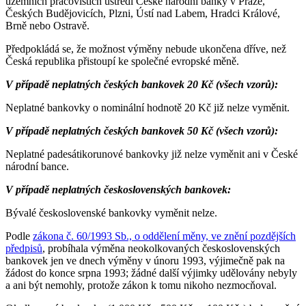
územních pracovištích ústředí České národní banky v Praze,
Českých Budějovicích, Plzni, Ústí nad Labem, Hradci Králové,
Brně nebo Ostravě.
Předpokládá se, že možnost výměny nebude ukončena dříve, než
Česká republika přistoupí ke společné evropské měně.
V případě neplatných českých bankovek 20 Kč (všech vzorů):
Neplatné bankovky o nominální hodnotě 20 Kč již nelze vyměnit.
V případě neplatných českých bankovek 50 Kč (všech vzorů):
Neplatné padesátikorunové bankovky již nelze vyměnit ani v České
národní bance.
V případě neplatných československých bankovek:
Bývalé československé bankovky vyměnit nelze.
Podle
zákona č. 60/1993 Sb., o oddělení měny, ve znění pozdějších
předpisů
, probíhala výměna neokolkovaných československých
bankovek jen ve dnech výměny v únoru 1993, výjimečně pak na
žádost do konce srpna 1993; žádné další výjimky udělovány nebyly
a ani být nemohly, protože zákon k tomu nikoho nezmocňoval.