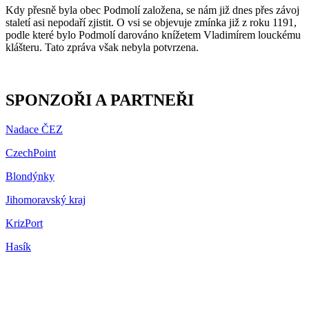
Kdy přesně byla obec Podmolí založena, se nám již dnes přes závoj
staletí asi nepodaří zjistit. O vsi se objevuje zmínka již z roku 1191,
podle které bylo Podmolí darováno knížetem Vladimírem louckému
klášteru. Tato zpráva však nebyla potvrzena.
SPONZOŘI A PARTNEŘI
Nadace ČEZ
CzechPoint
Blondýnky
Jihomoravský kraj
KrizPort
Hasík