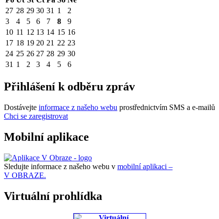
27
28
29
30
31
1
2
3
4
5
6
7
8
9
10
11
12
13
14
15
16
17
18
19
20
21
22
23
24
25
26
27
28
29
30
31
1
2
3
4
5
6
Přihlášení k odběru zpráv
Dostávejte
informace z našeho webu
prostřednictvím SMS a e-mailů
Chci se zaregistrovat
Mobilní aplikace
Sledujte informace z našeho webu v
mobilní aplikaci –
V OBRAZE.
Virtuální prohlídka