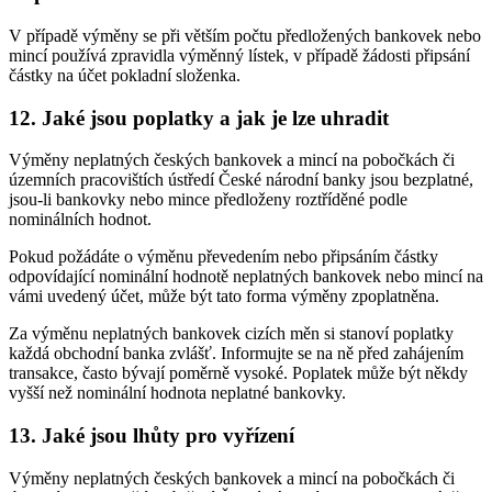
V případě výměny se při větším počtu předložených bankovek nebo
mincí používá zpravidla výměnný lístek, v případě žádosti připsání
částky na účet pokladní složenka.
12. Jaké jsou poplatky a jak je lze uhradit
Výměny neplatných českých bankovek a mincí na pobočkách či
územních pracovištích ústředí České národní banky jsou bezplatné,
jsou-li bankovky nebo mince předloženy roztříděné podle
nominálních hodnot.
Pokud požádáte o výměnu převedením nebo připsáním částky
odpovídající nominální hodnotě neplatných bankovek nebo mincí na
vámi uvedený účet, může být tato forma výměny zpoplatněna.
Za výměnu neplatných bankovek cizích měn si stanoví poplatky
každá obchodní banka zvlášť. Informujte se na ně před zahájením
transakce, často bývají poměrně vysoké. Poplatek může být někdy
vyšší než nominální hodnota neplatné bankovky.
13. Jaké jsou lhůty pro vyřízení
Výměny neplatných českých bankovek a mincí na pobočkách či