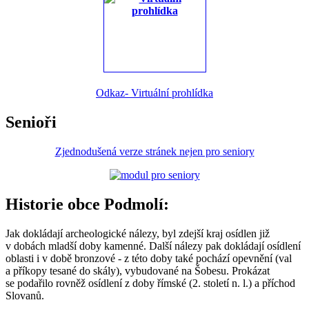
Odkaz- Virtuální prohlídka
Senioři
Zjednodušená verze stránek nejen pro seniory
Historie obce Podmolí:
Jak dokládají archeologické nálezy, byl zdejší kraj osídlen již
v dobách mladší doby kamenné. Další nálezy pak dokládají osídlení
oblasti i v době bronzové - z této doby také pochází opevnění (val
a příkopy tesané do skály), vybudované na Šobesu. Prokázat
se podařilo rovněž osídlení z doby římské (2. století n. l.) a příchod
Slovanů.