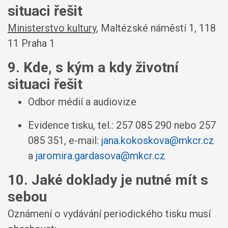
situaci řešit
Ministerstvo kultury
, Maltézské náměstí 1, 118
11 Praha 1
9. Kde, s kým a kdy životní
situaci řešit
Odbor médií a audiovize
Evidence tisku, tel.: 257 085 290 nebo 257
085 351, e-mail:
jana.kokoskova@mkcr.cz
a
jaromira.gardasova@mkcr.cz
10. Jaké doklady je nutné mít s
sebou
Oznámení o vydávání periodického tisku musí