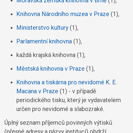
Moravská zemská knihovna v Brně
(1),
Knihovna Národního muzea v Praze
(1),
Ministerstvo kultury
(1),
Parlamentní knihovna
(1),
každá krajská knihovna (1),
Městská knihovna v Praze
(1),
Knihovna a tiskárna pro nevidomé K. E.
Macana v Praze
(1) - v případě
periodického tisku, který je vydavatelem
určen pro nevidomé a slabozraké.
Úplný seznam příjemců povinných výtisků
(přesné adresy a názvy institucí) obdrží