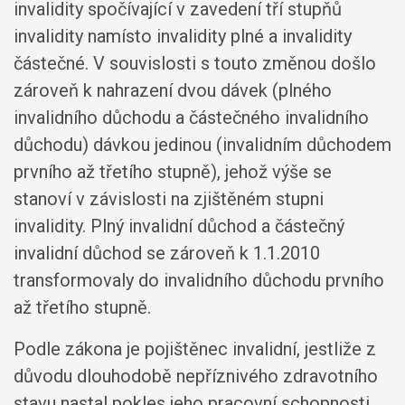
invalidity spočívající v zavedení tří stupňů
invalidity namísto invalidity plné a invalidity
částečné. V souvislosti s touto změnou došlo
zároveň k nahrazení dvou dávek (plného
invalidního důchodu a částečného invalidního
důchodu) dávkou jedinou (invalidním důchodem
prvního až třetího stupně), jehož výše se
stanoví v závislosti na zjištěném stupni
invalidity. Plný invalidní důchod a částečný
invalidní důchod se zároveň k 1.1.2010
transformovaly do invalidního důchodu prvního
až třetího stupně.
Podle zákona je pojištěnec invalidní, jestliže z
důvodu dlouhodobě nepříznivého zdravotního
stavu nastal pokles jeho pracovní schopnosti