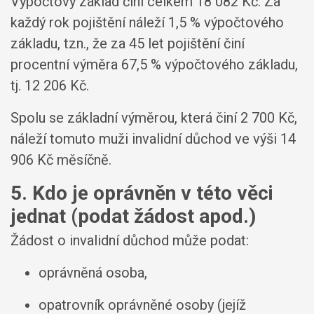
Výpočtový základ činí celkem 18 082 Kč. Za
každý rok pojištění náleží 1,5 % výpočtového
základu, tzn., že za 45 let pojištění činí
procentní výměra 67,5 % výpočtového základu,
tj. 12 206 Kč.
Spolu se základní výměrou, která činí 2 700 Kč,
náleží tomuto muži invalidní důchod ve výši 14
906 Kč měsíčně.
5. Kdo je oprávněn v této věci
jednat (podat žádost apod.)
Žádost o invalidní důchod může podat:
oprávněná osoba,
opatrovník oprávněné osoby (jejíž