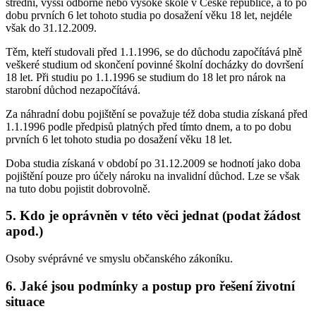
střední, vyšší odborné nebo vysoké škole v České republice, a to po
dobu prvních 6 let tohoto studia po dosažení věku 18 let, nejdéle
však do 31.12.2009.
Těm, kteří studovali před 1.1.1996, se do důchodu započítává plně
veškeré studium od skončení povinné školní docházky do dovršení
18 let. Při studiu po 1.1.1996 se studium do 18 let pro nárok na
starobní důchod nezapočítává.
Za náhradní dobu pojištění se považuje též doba studia získaná před
1.1.1996 podle předpisů platných před tímto dnem, a to po dobu
prvních 6 let tohoto studia po dosažení věku 18 let.
Doba studia získaná v období po 31.12.2009 se hodnotí jako doba
pojištění pouze pro účely nároku na invalidní důchod. Lze se však
na tuto dobu pojistit dobrovolně.
5. Kdo je oprávněn v této věci jednat (podat žádost
apod.)
Osoby svéprávné ve smyslu občanského zákoníku.
6. Jaké jsou podmínky a postup pro řešení životní
situace