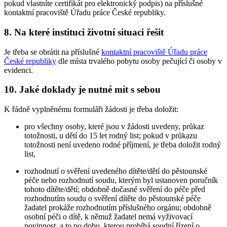
pokud vlastníte certifikát pro elektronický podpis) na příslušné
kontaktní pracoviště Úřadu práce České republiky.
8. Na které instituci životní situaci řešit
Je třeba se obrátit na příslušné
kontaktní pracoviště Úřadu práce
České republiky
dle místa trvalého pobytu osoby pečující či osoby v
evidenci.
10. Jaké doklady je nutné mít s sebou
K řádně vyplněnému formuláři žádosti je třeba doložit:
pro všechny osoby, které jsou v žádosti uvedeny, průkaz
totožnosti, u dětí do 15 let rodný list; pokud v průkazu
totožnosti není uvedeno rodné příjmení, je třeba doložit rodný
list,
rozhodnutí o svěření uvedeného dítěte/dětí do pěstounské
péče nebo rozhodnutí soudu, kterým byl ustanoven poručník
tohoto dítěte/dětí; obdobně dočasné svěření do péče před
rozhodnutím soudu o svěření dítěte do pěstounské péče
žadatel prokáže rozhodnutím příslušného orgánu; obdobně
osobní péči o dítě, k němuž žadatel nemá vyživovací
povinnost, a to po dobu, kterou probíhá soudní řízení o