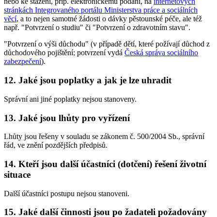
nebo ke stažení, příp. elektronickému podání, na
internetových
stránkách Integrovaného portálu Ministerstva práce a sociálních
věcí
, a to nejen samotné žádosti o dávky pěstounské péče, ale též
např. "Potvrzení o studiu" či "Potvrzení o zdravotním stavu".
"Potvrzení o výši důchodu" (v případě dětí, které požívají důchod z
důchodového pojištění; potvrzení vydá
Česká správa sociálního
zabezpečení
).
12. Jaké jsou poplatky a jak je lze uhradit
Správní ani jiné poplatky nejsou stanoveny.
13. Jaké jsou lhůty pro vyřízení
Lhůty jsou řešeny v souladu se zákonem č. 500/2004 Sb., správní
řád, ve znění pozdějších předpisů.
14. Kteří jsou další účastníci (dotčení) řešení životní
situace
Další účastníci postupu nejsou stanoveni.
15. Jaké další činnosti jsou po žadateli požadovány