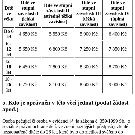
Dítě ve
Dítě ve
Dítě ve
Dítě ve stupni
Dítě
stupni
stupni
stupni
závislosti II
ve
závislosti I
závislosti III
závislosti IV
(středně těžká
věku
(lehká
(těžká
(úplná
závislost)
závislost)
závislost)
závislost)
Do 6
4 650 Kč
5 550 Kč
5 900 Kč
6 400 Kč
let
6 -
12
5 650 Kč
6 800 Kč
7 250 Kč
7 850 Kč
let
12 -
18
6 450 Kč
7 800 Kč
8 300 Kč
8 700 Kč
let
18 -
26
6 750 Kč
8 100 Kč
8 600 Kč
9 000 Kč
let
5. Kdo je oprávněn v této věci jednat (podat žádost
apod.)
Osoba pečující či osoba v evidenci (§ 4a zákona č. 359/1999 Sb., o
sociálně-právní ochraně dětí, ve znění pozdějších předpisů), zletilé
nezaopatřené dítěte do 26 let, které bylo do zletilosti svěřeno do