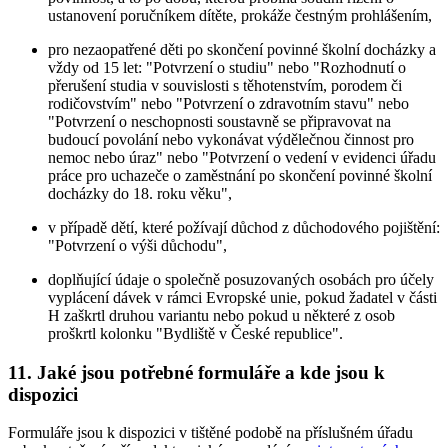
ustanovení poručníkem dítěte, prokáže čestným prohlášením,
pro nezaopatřené děti po skončení povinné školní docházky a
vždy od 15 let: "Potvrzení o studiu" nebo "Rozhodnutí o
přerušení studia v souvislosti s těhotenstvím, porodem či
rodičovstvím" nebo "Potvrzení o zdravotním stavu" nebo
"Potvrzení o neschopnosti soustavně se připravovat na
budoucí povolání nebo vykonávat výdělečnou činnost pro
nemoc nebo úraz" nebo "Potvrzení o vedení v evidenci úřadu
práce pro uchazeče o zaměstnání po skončení povinné školní
docházky do 18. roku věku",
v případě dětí, které požívají důchod z důchodového pojištění:
"Potvrzení o výši důchodu",
doplňující údaje o společně posuzovaných osobách pro účely
vyplácení dávek v rámci Evropské unie, pokud žadatel v části
H zaškrtl druhou variantu nebo pokud u některé z osob
proškrtl kolonku "Bydliště v České republice".
11. Jaké jsou potřebné formuláře a kde jsou k
dispozici
Formuláře jsou k dispozici v tištěné podobě na příslušném úřadu