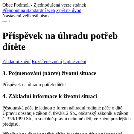
Obec Podmolí
- Zjednodušená verze stránek
Přepnout na standardní web
Zpět na úvod
Nastavení velikosti písma
—
+
Příspěvek na úhradu potřeb
dítěte
Základní znění
Rozšířené znění
Úplné znění
3. Pojmenování (název) životní situace
Příspěvek na úhradu potřeb dítěte
4. Základní informace k životní situaci
Pěstounská péče je jednou z forem náhradní rodinné péče o dítě.
Úpravu obsahuje zákon č. 89/2012 Sb., občanský zákoník a zákon
č. 359/1999 Sb., o sociálně-právní ochraně dětí, ve znění pozdějších
předpisů.