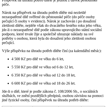
Příspěvek na úhradu potřeb dítěte je jednou z dávek pěstounské
péče.
Nárok na příspěvek na úhradu potřeb dítěte má nezletilé
nezaopatřené dítě svěřené do pěstounské péče (do péče osoby
pečující či osoby v evidenci). Nárok je zachován i po dosažení
zletilosti dítěte, nejdéle však do dvacátého šestého roku jeho věku,
jde-li o nezaopatřené dítě podle zákona upravujícího státní sociální
podporu, které trvale žije a společně uhrazuje náklady na své
potřeby s osobou, která byla do dosažení jeho zletilosti osobou
pečující.
Výše příspěvku na úhradu potřeb dítěte činí (za kalendářní měsíc):
4 500 Kč pro dítě ve věku do 6 let,
5 550 Kč pro dítě ve věku od 6 do 12 let,
6 350 Kč pro dítě ve věku od 12 do 18 let,
6 600 Kč pro dítě ve věku od 18 do 26 let.
Jde-li o dítě, které je podle zákona č. 108/2006 Sb., o sociálních
službách, ve znění pozdějších předpisů, osobou závislou na pomoci
jiné fyzické osoby, činí příspěvek na úhradu potřeb dítěte: