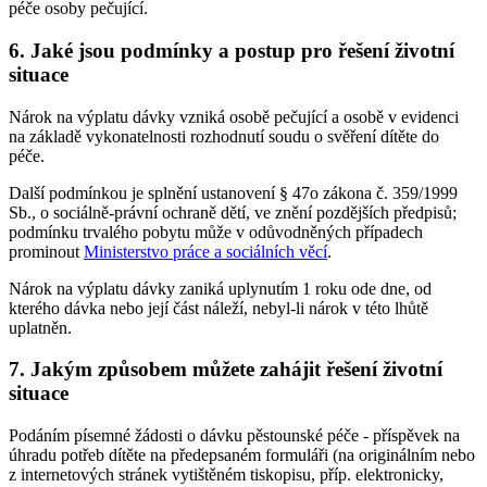
péče osoby pečující.
6. Jaké jsou podmínky a postup pro řešení životní
situace
Nárok na výplatu dávky vzniká osobě pečující a osobě v evidenci
na základě vykonatelnosti rozhodnutí soudu o svěření dítěte do
péče.
Další podmínkou je splnění ustanovení § 47o zákona č. 359/1999
Sb., o sociálně-právní ochraně dětí, ve znění pozdějších předpisů;
podmínku trvalého pobytu může v odůvodněných případech
prominout
Ministerstvo práce a sociálních věcí
.
Nárok na výplatu dávky zaniká uplynutím 1 roku ode dne, od
kterého dávka nebo její část náleží, nebyl-li nárok v této lhůtě
uplatněn.
7. Jakým způsobem můžete zahájit řešení životní
situace
Podáním písemné žádosti o dávku pěstounské péče - příspěvek na
úhradu potřeb dítěte na předepsaném formuláři (na originálním nebo
z internetových stránek vytištěném tiskopisu, příp. elektronicky,