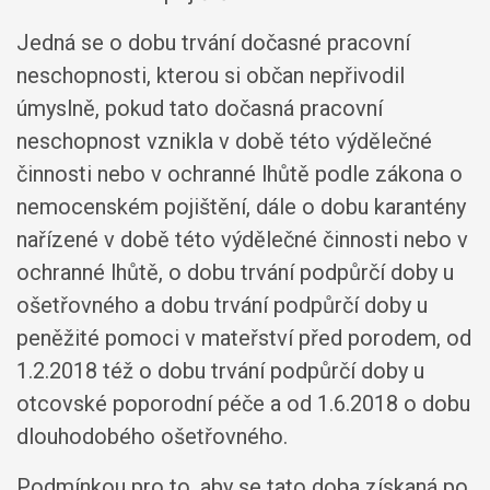
Jedná se o dobu trvání dočasné pracovní
neschopnosti, kterou si občan nepřivodil
úmyslně, pokud tato dočasná pracovní
neschopnost vznikla v době této výdělečné
činnosti nebo v ochranné lhůtě podle zákona o
nemocenském pojištění, dále o dobu karantény
nařízené v době této výdělečné činnosti nebo v
ochranné lhůtě, o dobu trvání podpůrčí doby u
ošetřovného a dobu trvání podpůrčí doby u
peněžité pomoci v mateřství před porodem, od
1.2.2018 též o dobu trvání podpůrčí doby u
otcovské poporodní péče a od 1.6.2018 o dobu
dlouhodobého ošetřovného.
Podmínkou pro to, aby se tato doba získaná po