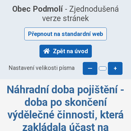
Obec Podmolí
- Zjednodušená
verze stránek
Přepnout na standardní web
Zpět na úvod
Nastavení velikosti písma
—
+
Náhradní doba pojištění -
doba po skončení
výdělečné činnosti, která
zakládala účast na