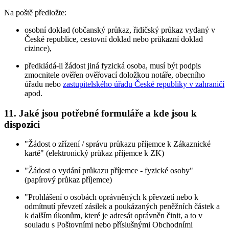
Na poště předložte:
osobní doklad (občanský průkaz, řidičský průkaz vydaný v
České republice, cestovní doklad nebo průkazní doklad
cizince),
předkládá-li žádost jiná fyzická osoba, musí být podpis
zmocnitele ověřen ověřovací doložkou notáře, obecního
úřadu nebo
zastupitelského úřadu České republiky v zahraničí
apod.
11. Jaké jsou potřebné formuláře a kde jsou k
dispozici
"Žádost o zřízení / správu průkazu příjemce k Zákaznické
kartě" (elektronický průkaz příjemce k ZK)
"Žádost o vydání průkazu příjemce - fyzické osoby"
(papírový průkaz příjemce)
"Prohlášení o osobách oprávněných k převzetí nebo k
odmítnutí převzetí zásilek a poukázaných peněžních částek a
k dalším úkonům, které je adresát oprávněn činit, a to v
souladu s Poštovními nebo příslušnými Obchodními