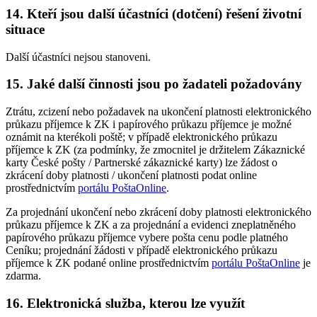
14. Kteří jsou další účastníci (dotčení) řešení životní
situace
Další účastníci nejsou stanoveni.
15. Jaké další činnosti jsou po žadateli požadovány
Ztrátu, zcizení nebo požadavek na ukončení platnosti elektronického
průkazu příjemce k ZK i papírového průkazu příjemce je možné
oznámit na kterékoli poště; v případě elektronického průkazu
příjemce k ZK (za podmínky, že zmocnitel je držitelem Zákaznické
karty České pošty / Partnerské zákaznické karty) lze žádost o
zkrácení doby platnosti / ukončení platnosti podat online
prostřednictvím
portálu PoštaOnline
.
Za projednání ukončení nebo zkrácení doby platnosti elektronického
průkazu příjemce k ZK a za projednání a evidenci zneplatněného
papírového průkazu příjemce vybere pošta cenu podle platného
Ceníku; projednání žádosti v případě elektronického průkazu
příjemce k ZK podané online prostřednictvím
portálu PoštaOnline
je
zdarma.
16. Elektronická služba, kterou lze využít