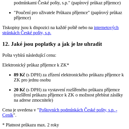
podmínkami České pošty, s.p." (papírový průkaz příjemce)
"Poučení pro uživatele Průkazu příjemce" (papírový průkaz
příjemce)
Tiskopisy jsou k dispozici na každé poště nebo na
internetových
stránkách České pošty, s.p.
12. Jaké jsou poplatky a jak je lze uhradit
Pošta vybírá následující cenu:
Elektronický průkaz příjemce k ZK*
89 Kč
(s DPH) za zřízení elektronického průkazu příjemce k
ZK pro jednu osobu
20 Kč
(s DPH) za vystavení rozšířeného průkazu příjemce
(rozšíření průkazu příjemce k ZK o možnost přebírat zásilky
na adrese zmocnitele)
Cena je uvedena v "
Poštovních podmínkách České pošty, s.p. -
Ceník
".
* Platnost průkazu max. 2 roky