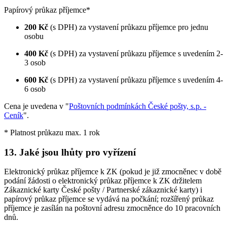
Papírový průkaz příjemce*
200 Kč
(s DPH) za vystavení průkazu příjemce pro jednu
osobu
400 Kč
(s DPH) za vystavení průkazu příjemce s uvedením 2-
3 osob
600 Kč
(s DPH) za vystavení průkazu příjemce s uvedením 4-
6 osob
Cena je uvedena v "
Poštovních podmínkách České pošty, s.p. -
Ceník
".
* Platnost průkazu max. 1 rok
13. Jaké jsou lhůty pro vyřízení
Elektronický průkaz příjemce k ZK (pokud je již zmocněnec v době
podání žádosti o elektronický průkaz příjemce k ZK držitelem
Zákaznické karty České pošty / Partnerské zákaznické karty) i
papírový průkaz příjemce se vydává na počkání; rozšířený průkaz
příjemce je zasílán na poštovní adresu zmocněnce do 10 pracovních
dnů.