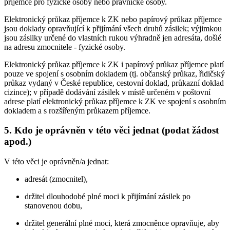
příjemce pro fyzické osoby nebo právnické osoby.
Elektronický průkaz příjemce k ZK nebo papírový průkaz příjemce
jsou doklady opravňující k přijímání všech druhů zásilek; výjimkou
jsou zásilky určené do vlastních rukou výhradně jen adresáta, došlé
na adresu zmocnitele - fyzické osoby.
Elektronický průkaz příjemce k ZK i papírový průkaz příjemce platí
pouze ve spojení s osobním dokladem (tj. občanský průkaz, řidičský
průkaz vydaný v České republice, cestovní doklad, průkazní doklad
cizince); v případě dodávání zásilek v místě určeném v poštovní
adrese platí elektronický průkaz příjemce k ZK ve spojení s osobním
dokladem a s rozšířeným průkazem příjemce.
5. Kdo je oprávněn v této věci jednat (podat žádost
apod.)
V této věci je oprávněn/a jednat:
adresát (zmocnitel),
držitel dlouhodobé plné moci k přijímání zásilek po
stanovenou dobu,
držitel generální plné moci, která zmocněnce opravňuje, aby