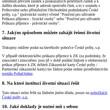
odmítnutí převzetí zásilek a poukázaných peněžních částek a k
dalším úkonům, které je adresát oprávněn činit, a to v souladu s
Poštovními nebo příslušnými Obchodními podmínkami České
pošty, s.p." (právnické osoby) včetně "Poučení pro uživatele
Průkazu příjemce - fyzické osoby" nebo "Poučení pro uživatele
Průkazu příjemce - právnické osoby".
7. Jakým způsobem můžete zahájit řešení životní
situace
Tiskopisy můžete podat na kterékoliv pobočce České pošty, s.p.
V případě elektronického průkazu příjemce k ZK (za podmínky, že
zmocnitel i zmocněnec jsou již v době podání žádosti o elektronický
průkaz příjemce k ZK držiteli Zákaznické karty České pošty /
Partnerské zákaznické karty) lze žádost podat online prostřednictvím
portálu PoštaOnline
.
8. Na které instituci životní situaci řešit
Tuto situaci nelze řešit na žádném jiném úřadu, pouze na
pobočkách
České pošty, s.p.
10. Jaké doklady je nutné mít s sebou