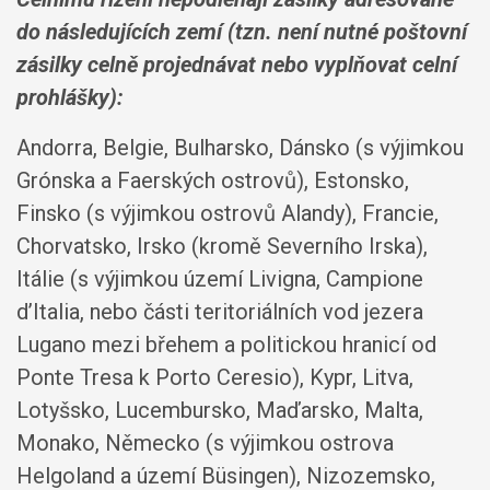
do následujících zemí (tzn. není nutné poštovní
zásilky celně projednávat nebo vyplňovat celní
prohlášky)
:
Andorra, Belgie, Bulharsko, Dánsko (s výjimkou
Grónska a Faerských ostrovů), Estonsko,
Finsko (s výjimkou ostrovů Alandy), Francie,
Chorvatsko, Irsko (kromě Severního Irska),
Itálie (s výjimkou území Livigna, Campione
d’Italia, nebo části teritoriálních vod jezera
Lugano mezi břehem a politickou hranicí od
Ponte Tresa k Porto Ceresio), Kypr, Litva,
Lotyšsko, Lucembursko, Maďarsko, Malta,
Monako, Německo (s výjimkou ostrova
Helgoland a území Büsingen), Nizozemsko,