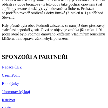
oblasti i v době bronzové - z této doby také pochází opevnění (val
a příkopy tesané do skály), vybudované na Šobesu. Prokázat
se podařilo rovněž osídlení z doby římské (2. století n. l.) a příchod
Slovanů.
Kdy přesně byla obec Podmolí založena, se nám již dnes přes závoj
staletí asi nepodaří zjistit. O vsi se objevuje zmínka již z roku 1191,
podle které bylo Podmolí darováno knížetem Vladimírem louckému
klášteru. Tato zpráva však nebyla potvrzena.
SPONZOŘI A PARTNEŘI
Nadace ČEZ
CzechPoint
Blondýnky
Jihomoravský kraj
KrizPort