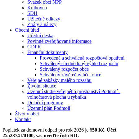
Svazek obcí NPP
Knihovna
SDH
Užitečné odkazy
Ztráty a nálezy
Obecní úřad
Úřední deska
Povinně zveřejňované informace
GDPR
Finanční dokumenty
Provedená a schválená rozpočtová opatření
Schválený střednědobý výhled rozpočtu
Schválený rozpočet obce
Schválený závěrečný účet obce
Veřejné zakázky malého rozsahu
Životní situace
Územní studie veřejného prostranství Podmolí -
volnočasová plocha u rybníka
Dotační programy
Územní plán Podmolí
Život v obci
Kontakt
Poplatek za domovní odpad pro rok 2026 je 6
50 Kč. Účet
25528741/0100, v.s. uveďte číslo RD.