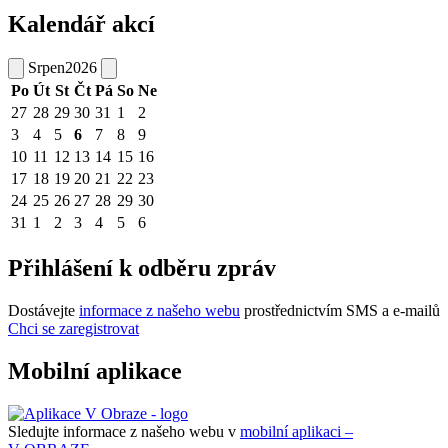
Kalendář akcí
Srpen
2026
Po
Út
St
Čt
Pá
So
Ne
27
28
29
30
31
1
2
3
4
5
6
7
8
9
10
11
12
13
14
15
16
17
18
19
20
21
22
23
24
25
26
27
28
29
30
31
1
2
3
4
5
6
Přihlášení k odběru zpráv
Dostávejte
informace z našeho webu
prostřednictvím SMS a e-mailů
Chci se zaregistrovat
Mobilní aplikace
Sledujte informace z našeho webu v
mobilní aplikaci –