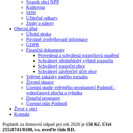
Svazek obcí NPP
Knihovna
SDH
Užitečné odkazy
Ztráty a nálezy
Obecní úřad
Úřední deska
Povinně zveřejňované informace
GDPR
Finanční dokumenty
Provedená a schválená rozpočtová opatření
Schválený střednědobý výhled rozpočtu
Schválený rozpočet obce
Schválený závěrečný účet obce
Veřejné zakázky malého rozsahu
Životní situace
Územní studie veřejného prostranství Podmolí -
volnočasová plocha u rybníka
Dotační programy
Územní plán Podmolí
Život v obci
Kontakt
Poplatek za domovní odpad pro rok 2026 je 6
50 Kč. Účet
25528741/0100, v.s. uveďte číslo RD.