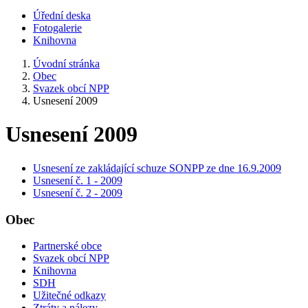
Úřední deska
Fotogalerie
Knihovna
Úvodní stránka
Obec
Svazek obcí NPP
Usnesení 2009
Usnesení 2009
Usnesení ze zakládající schuze SONPP ze dne 16.9.2009
Usnesení č. 1 - 2009
Usnesení č. 2 - 2009
Obec
Partnerské obce
Svazek obcí NPP
Knihovna
SDH
Užitečné odkazy
Ztráty a nálezy