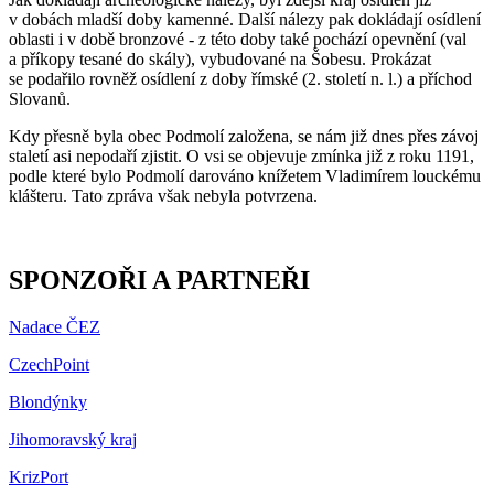
v dobách mladší doby kamenné. Další nálezy pak dokládají osídlení
oblasti i v době bronzové - z této doby také pochází opevnění (val
a příkopy tesané do skály), vybudované na Šobesu. Prokázat
se podařilo rovněž osídlení z doby římské (2. století n. l.) a příchod
Slovanů.
Kdy přesně byla obec Podmolí založena, se nám již dnes přes závoj
staletí asi nepodaří zjistit. O vsi se objevuje zmínka již z roku 1191,
podle které bylo Podmolí darováno knížetem Vladimírem louckému
klášteru. Tato zpráva však nebyla potvrzena.
SPONZOŘI A PARTNEŘI
Nadace ČEZ
CzechPoint
Blondýnky
Jihomoravský kraj
KrizPort