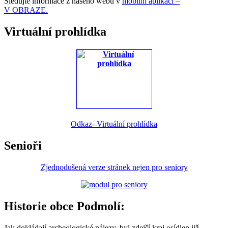
Sledujte informace z našeho webu v
mobilní aplikaci –
V OBRAZE.
Virtuální prohlídka
Odkaz- Virtuální prohlídka
Senioři
Zjednodušená verze stránek nejen pro seniory
Historie obce Podmolí:
Jak dokládají archeologické nálezy, byl zdejší kraj osídlen již