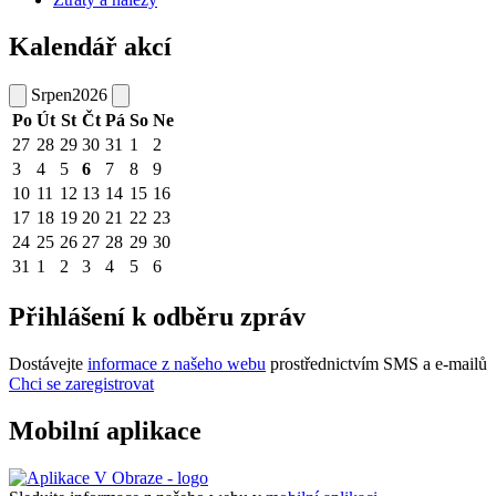
Kalendář akcí
Srpen
2026
Po
Út
St
Čt
Pá
So
Ne
27
28
29
30
31
1
2
3
4
5
6
7
8
9
10
11
12
13
14
15
16
17
18
19
20
21
22
23
24
25
26
27
28
29
30
31
1
2
3
4
5
6
Přihlášení k odběru zpráv
Dostávejte
informace z našeho webu
prostřednictvím SMS a e-mailů
Chci se zaregistrovat
Mobilní aplikace