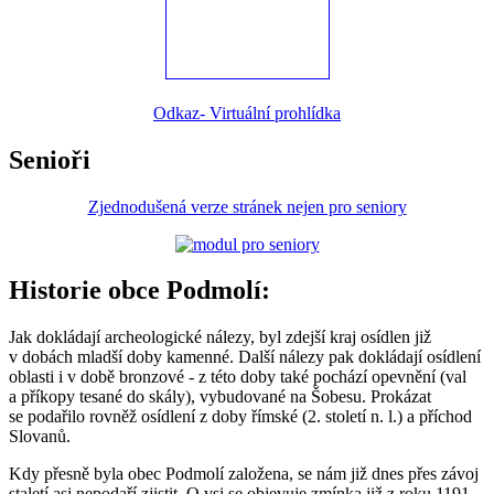
Odkaz- Virtuální prohlídka
Senioři
Zjednodušená verze stránek nejen pro seniory
Historie obce Podmolí:
Jak dokládají archeologické nálezy, byl zdejší kraj osídlen již
v dobách mladší doby kamenné. Další nálezy pak dokládají osídlení
oblasti i v době bronzové - z této doby také pochází opevnění (val
a příkopy tesané do skály), vybudované na Šobesu. Prokázat
se podařilo rovněž osídlení z doby římské (2. století n. l.) a příchod
Slovanů.
Kdy přesně byla obec Podmolí založena, se nám již dnes přes závoj
staletí asi nepodaří zjistit. O vsi se objevuje zmínka již z roku 1191,