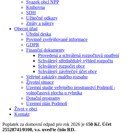
Svazek obcí NPP
Knihovna
SDH
Užitečné odkazy
Ztráty a nálezy
Obecní úřad
Úřední deska
Povinně zveřejňované informace
GDPR
Finanční dokumenty
Provedená a schválená rozpočtová opatření
Schválený střednědobý výhled rozpočtu
Schválený rozpočet obce
Schválený závěrečný účet obce
Veřejné zakázky malého rozsahu
Životní situace
Územní studie veřejného prostranství Podmolí -
volnočasová plocha u rybníka
Dotační programy
Územní plán Podmolí
Život v obci
Kontakt
Poplatek za domovní odpad pro rok 2026 je 6
50 Kč. Účet
25528741/0100, v.s. uveďte číslo RD.