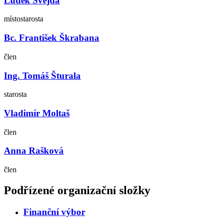
Luděk Švejda
místostarosta
Bc. František Škrabana
člen
Ing. Tomáš Šturala
starosta
Vladimír Moltaš
člen
Anna Rašková
člen
Podřízené organizační složky
Finanční výbor