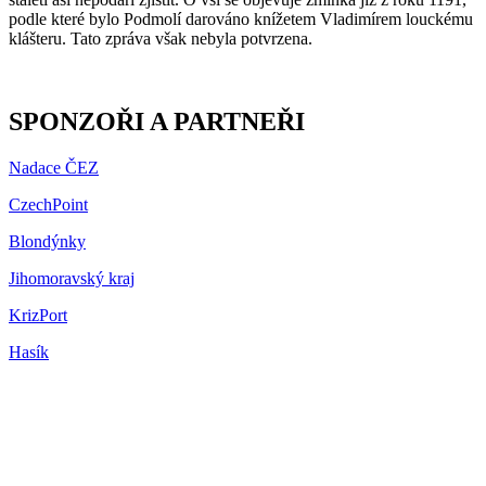
podle které bylo Podmolí darováno knížetem Vladimírem louckému
klášteru. Tato zpráva však nebyla potvrzena.
SPONZOŘI A PARTNEŘI
Nadace ČEZ
CzechPoint
Blondýnky
Jihomoravský kraj
KrizPort
Hasík