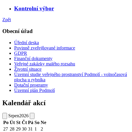
Kontrolní výbor
Zpět
Obecní úřad
Úřední deska
Povinně zveřejňované informace
GDPR
Finanční dokumenty
Veřejné zakázky malého rozsahu
Životní situace
Územní studie veřejného prostranství Podmolí - volnočasová
plocha u rybníka
Dotační programy
Územní plán Podmolí
Kalendář akcí
Srpen
2026
Po
Út
St
Čt
Pá
So
Ne
27
28
29
30
31
1
2