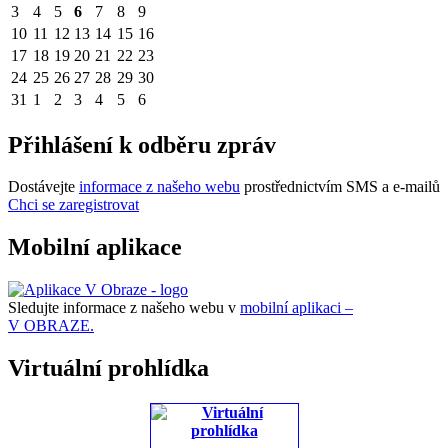
3
4
5
6
7
8
9
10
11
12
13
14
15
16
17
18
19
20
21
22
23
24
25
26
27
28
29
30
31
1
2
3
4
5
6
Přihlášení k odběru zpráv
Dostávejte
informace z našeho webu
prostřednictvím SMS a e-mailů
Chci se zaregistrovat
Mobilní aplikace
Sledujte informace z našeho webu v
mobilní aplikaci –
V OBRAZE.
Virtuální prohlídka