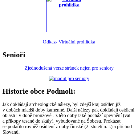
Odkaz- Virtuální prohlídka
Senioři
Zjednodušená verze stránek nejen pro seniory
Historie obce Podmolí:
Jak dokládají archeologické nálezy, byl zdejší kraj osídlen již
v dobách mladší doby kamenné. Další nálezy pak dokládají osídlení
oblasti i v době bronzové - z této doby také pochází opevnění (val
a příkopy tesané do skály), vybudované na Šobesu. Prokázat
se podařilo rovněž osídlení z doby římské (2. století n. l.) a příchod
Slovanů.