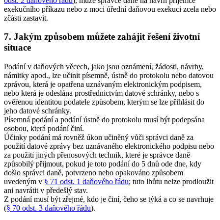
odst. 2 daňového řádu
), může správce daně na návrh příjemce
exekučního příkazu nebo z moci úřední daňovou exekuci zcela nebo
zčásti zastavit.
7. Jakým způsobem můžete zahájit řešení životní
situace
Podání v daňových věcech, jako jsou oznámení, žádosti, návrhy,
námitky apod., lze učinit písemně, ústně do protokolu nebo datovou
zprávou, která je opatřena uznávaným elektronickým podpisem,
nebo která je odeslána prostřednictvím datové schránky, nebo s
ověřenou identitou podatele způsobem, kterým se lze přihlásit do
jeho datové schránky.
Písemná podání a podání ústně do protokolu musí být podepsána
osobou, která podání činí.
Účinky podání má rovněž úkon učiněný vůči správci daně za
použití datové zprávy bez uznávaného elektronického podpisu nebo
za použití jiných přenosových technik, které je správce daně
způsobilý přijmout, pokud je toto podání do 5 dnů ode dne, kdy
došlo správci daně, potvrzeno nebo opakováno způsobem
uvedeným v
§ 71 odst. 1 daňového řádu
; tuto lhůtu nelze prodloužit
ani navrátit v předešlý stav.
Z podání musí být zřejmé, kdo je činí, čeho se týká a co se navrhuje
(
§ 70 odst. 3 daňového řádu
).