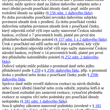
období, může správce daně na žádost daňového subjektu nebo z
moci úřední povolit posečkání úhrady daně, popř. může povolit
rozložení úhrady na splátky (
§ 156 odst. 1 daňového řádu
).
Po dobu povoleného posečkání nevzniká daňovému subjektu
povinnost uhradit úrok z prodlení. Za dobu posečkání vzniká
daňovému subjektu povinnost uhradit úrok z posečkané částky,
který odpovídá ročně výši repo sazby stanovené Českou národní
bankou, zvýšené o 7 procentních bodů, platné pro první den
příslušného kalendářního pololetí (
§ 157 odst. 1 a 2 daňového řádu
).
Úrok z posečkání má nižší sazbu než úrok z prodlení, kdy výše
úroku z prodlení odpovídá ročně výši repo sazby stanovené Českou
národní bankou, zvýšené o 14 procentních bodů, platné pro první
den příslušného kalendářního pololetí (
§ 252 odst. 2 daňového
řádu
).
Daňový subjekt může požádat o prominutí daně nebo jejího
příslušenství podle
§ 259
a
§ 259c daňového řádu
, příp. o prominutí
úroku z prodlení nebo úroku z posečkané částky podle
§ 259b
daňového řádu
.
Správce daně může rovněž daňovou exekuci na návrh dlužníka
nebo z moci úřední částečně nebo zcela odložit, zejména šetří-li se
skutečnosti rozhodné pro zastavení exekuce, vyloučení předmětu
exekuce ze soupisu věcí nebo podmínky pro posečkání úhrady
nedoplatku (
§ 181 odst. 1 daňového řádu
).
Jsou-li splněny zákonem stanovené podmínky (uvedené v
§ 181