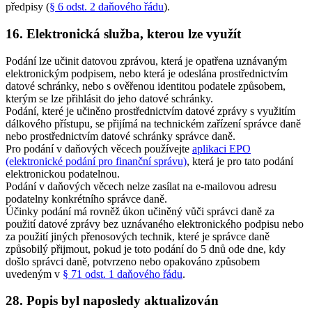
předpisy (
§ 6 odst. 2 daňového řádu
).
16. Elektronická služba, kterou lze využít
Podání lze učinit datovou zprávou, která je opatřena uznávaným
elektronickým podpisem, nebo která je odeslána prostřednictvím
datové schránky, nebo s ověřenou identitou podatele způsobem,
kterým se lze přihlásit do jeho datové schránky.
Podání, které je učiněno prostřednictvím datové zprávy s využitím
dálkového přístupu, se přijímá na technickém zařízení správce daně
nebo prostřednictvím datové schránky správce daně.
Pro podání v daňových věcech používejte
aplikaci EPO
(elektronické podání pro finanční správu)
, která je pro tato podání
elektronickou podatelnou.
Podání v daňových věcech nelze zasílat na e-mailovou adresu
podatelny konkrétního správce daně.
Účinky podání má rovněž úkon učiněný vůči správci daně za
použití datové zprávy bez uznávaného elektronického podpisu nebo
za použití jiných přenosových technik, které je správce daně
způsobilý přijmout, pokud je toto podání do 5 dnů ode dne, kdy
došlo správci daně, potvrzeno nebo opakováno způsobem
uvedeným v
§ 71 odst. 1 daňového řádu
.
28. Popis byl naposledy aktualizován