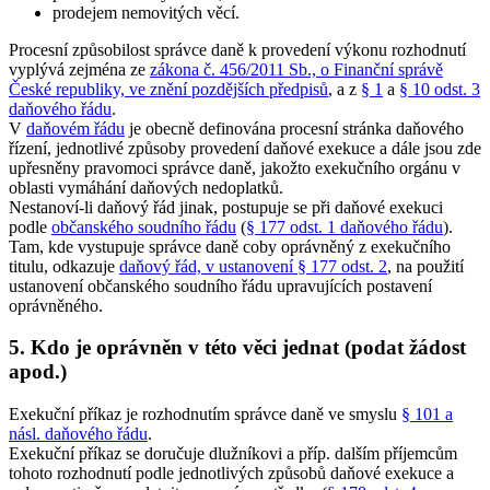
prodejem nemovitých věcí.
Procesní způsobilost správce daně k provedení výkonu rozhodnutí
vyplývá zejména ze
zákona č. 456/2011 Sb., o Finanční správě
České republiky, ve znění pozdějších předpisů
, a z
§ 1
a
§ 10 odst. 3
daňového řádu
.
V
daňovém řádu
je obecně definována procesní stránka daňového
řízení, jednotlivé způsoby provedení daňové exekuce a dále jsou zde
upřesněny pravomoci správce daně, jakožto exekučního orgánu v
oblasti vymáhání daňových nedoplatků.
Nestanoví-li daňový řád jinak, postupuje se při daňové exekuci
podle
občanského soudního řádu
(
§ 177 odst. 1 daňového řádu
).
Tam, kde vystupuje správce daně coby oprávněný z exekučního
titulu, odkazuje
daňový řád, v ustanovení § 177 odst. 2
, na použití
ustanovení občanského soudního řádu upravujících postavení
oprávněného.
5. Kdo je oprávněn v této věci jednat (podat žádost
apod.)
Exekuční příkaz je rozhodnutím správce daně ve smyslu
§ 101 a
násl. daňového řádu
.
Exekuční příkaz se doručuje dlužníkovi a příp. dalším příjemcům
tohoto rozhodnutí podle jednotlivých způsobů daňové exekuce a