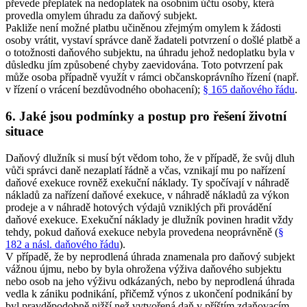
převede přeplatek na nedoplatek na osobním účtu osoby, která
provedla omylem úhradu za daňový subjekt.
Pakliže není možné platbu učiněnou zřejmým omylem k žádosti
osoby vrátit, vystaví správce daně žadateli potvrzení o došlé platbě a
o totožnosti daňového subjektu, na úhradu jehož nedoplatku byla v
důsledku jím způsobené chyby zaevidována. Toto potvrzení pak
může osoba případně využít v rámci občanskoprávního řízení (např.
v řízení o vrácení bezdůvodného obohacení);
§ 165 daňového řádu
.
6. Jaké jsou podmínky a postup pro řešení životní
situace
Daňový dlužník si musí být vědom toho, že v případě, že svůj dluh
vůči správci daně nezaplatí řádně a včas, vznikají mu po nařízení
daňové exekuce rovněž exekuční náklady. Ty spočívají v náhradě
nákladů za nařízení daňové exekuce, v náhradě nákladů za výkon
prodeje a v náhradě hotových výdajů vzniklých při provádění
daňové exekuce. Exekuční náklady je dlužník povinen hradit vždy
tehdy, pokud daňová exekuce nebyla provedena neoprávněně (
§
182 a násl. daňového řádu
).
V případě, že by neprodlená úhrada znamenala pro daňový subjekt
vážnou újmu, nebo by byla ohrožena výživa daňového subjektu
nebo osob na jeho výživu odkázaných, nebo by neprodlená úhrada
vedla k zániku podnikání, přičemž výnos z ukončení podnikání by
byl pravděpodobně nižší než vytvořená daň v příštím zdaňovacím