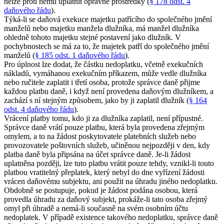
nelze proti němu uplatnit opravné prostředky (
§ 178 odst. 4
daňového řádu
).
Týká-li se daňová exekuce majetku patřícího do společného jmění
manželů nebo majetku manžela dlužníka, má manžel dlužníka
ohledně tohoto majetku stejné postavení jako dlužník. V
pochybnostech se má za to, že majetek patří do společného jmění
manželů (
§ 185 odst. 1 daňového řádu
).
Pro úplnost lze dodat, že částku nedoplatku, včetně exekučních
nákladů, vymáhanou exekučním příkazem, může vedle dlužníka
nebo ručitele zaplatit i třetí osoba, protože správce daně přijme
každou platbu daně, i když není provedena daňovým dlužníkem, a
zachází s ní stejným způsobem, jako by ji zaplatil dlužník (
§ 164
odst. 4 daňového řádu
).
Vrácení platby tomu, kdo ji za dlužníka zaplatil, není přípustné.
Správce daně vrátí pouze platbu, která byla provedena zřejmým
omylem, a to na žádost poskytovatele platebních služeb nebo
provozovatele poštovních služeb, učiněnou nejpozději v den, kdy
platba daně byla připsána na účet správce daně. Je-li žádost
uplatněna později, lze tuto platbu vrátit pouze tehdy, vznikl-li touto
platbou vratitelný přeplatek, který nebyl do dne vyřízení žádosti
vrácen daňovému subjektu, ani použit na úhradu jiného nedoplatku.
Obdobně se postupuje, pokud je žádost podána osobou, která
provedla úhradu za daňový subjekt, prokáže-li tato osoba zřejmý
omyl při úhradě a nemá-li současně na svém osobním účtu
nedoplatek. V případě existence takového nedoplatku, správce daně