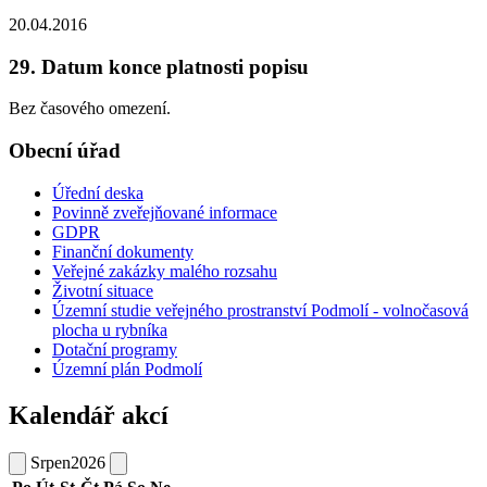
20.04.2016
29. Datum konce platnosti popisu
Bez časového omezení.
Obecní úřad
Úřední deska
Povinně zveřejňované informace
GDPR
Finanční dokumenty
Veřejné zakázky malého rozsahu
Životní situace
Územní studie veřejného prostranství Podmolí - volnočasová
plocha u rybníka
Dotační programy
Územní plán Podmolí
Kalendář akcí
Srpen
2026