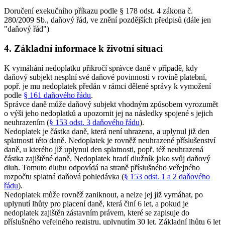
Doručení exekučního příkazu podle § 178 odst. 4 zákona č.
280/2009 Sb., daňový řád, ve znění pozdějších předpisů (dále jen
"daňový řád")
4. Základní informace k životní situaci
K vymáhání nedoplatku přikročí správce daně v případě, kdy
daňový subjekt nesplní své daňové povinnosti v rovině platební,
popř. je mu nedoplatek předán v rámci dělené správy k vymožení
podle
§ 161 daňového řádu
.
Správce daně může daňový subjekt vhodným způsobem vyrozumět
o výši jeho nedoplatků a upozornit jej na následky spojené s jejich
neuhrazením (
§ 153 odst. 3 daňového řádu
).
Nedoplatek je částka daně, která není uhrazena, a uplynul již den
splatnosti této daně. Nedoplatek je rovněž neuhrazené příslušenství
daně, u kterého již uplynul den splatnosti, popř. též neuhrazená
částka zajištěné daně. Nedoplatek hradí dlužník jako svůj daňový
dluh. Tomuto dluhu odpovídá na straně příslušného veřejného
rozpočtu splatná daňová pohledávka (
§ 153 odst. 1 a 2 daňového
řádu
).
Nedoplatek může rovněž zaniknout, a nelze jej již vymáhat, po
uplynutí lhůty pro placení daně, která činí 6 let, a pokud je
nedoplatek zajištěn zástavním právem, které se zapisuje do
příslušného veřejného registru, uplynutím 30 let. Základní lhůtu 6 let