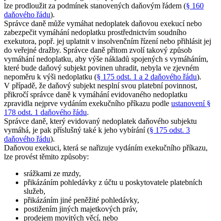
lze prodloužit za podmínek stanovených daňovým řádem (
§ 160
daňového řádu
).
Správce daně může vymáhat nedoplatek daňovou exekucí nebo
zabezpečit vymáhání nedoplatku prostřednictvím soudního
exekutora, popř. jej uplatnit v insolvenčním řízení nebo přihlásit jej
do veřejné dražby. Správce daně přitom zvolí takový způsob
vymáhání nedoplatku, aby výše nákladů spojených s vymáháním,
které bude daňový subjekt povinen uhradit, nebyla ve zjevném
nepoměru k výši nedoplatku (
§ 175 odst. 1 a 2 daňového řádu
).
V případě, že daňový subjekt nesplní svou platební povinnost,
přikročí správce daně k vymáhání evidovaného nedoplatku
zpravidla nejprve vydáním exekučního příkazu podle
ustanovení §
178 odst. 1 daňového řádu
.
Správce daně, který evidovaný nedoplatek daňového subjektu
vymáhá, je pak příslušný také k jeho vybírání (
§ 175 odst. 3
daňového řádu
).
Daňovou exekuci, která se nařizuje vydáním exekučního příkazu,
lze provést těmito způsoby:
srážkami ze mzdy,
přikázáním pohledávky z účtu u poskytovatele platebních
služeb,
přikázáním jiné peněžité pohledávky,
postižením jiných majetkových práv,
prodejem movitých věcí, nebo