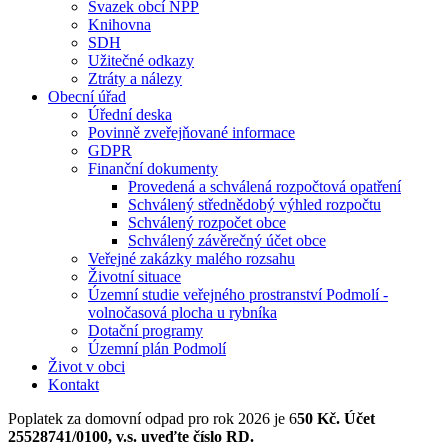
Svazek obcí NPP
Knihovna
SDH
Užitečné odkazy
Ztráty a nálezy
Obecní úřad
Úřední deska
Povinně zveřejňované informace
GDPR
Finanční dokumenty
Provedená a schválená rozpočtová opatření
Schválený střednědobý výhled rozpočtu
Schválený rozpočet obce
Schválený závěrečný účet obce
Veřejné zakázky malého rozsahu
Životní situace
Územní studie veřejného prostranství Podmolí -
volnočasová plocha u rybníka
Dotační programy
Územní plán Podmolí
Život v obci
Kontakt
Poplatek za domovní odpad pro rok 2026 je 6
50 Kč. Účet
25528741/0100, v.s. uveďte číslo RD.