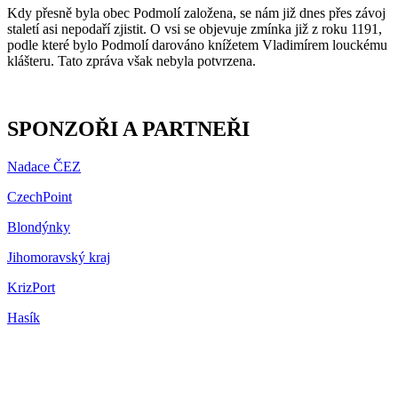
Kdy přesně byla obec Podmolí založena, se nám již dnes přes závoj
staletí asi nepodaří zjistit. O vsi se objevuje zmínka již z roku 1191,
podle které bylo Podmolí darováno knížetem Vladimírem louckému
klášteru. Tato zpráva však nebyla potvrzena.
SPONZOŘI A PARTNEŘI
Nadace ČEZ
CzechPoint
Blondýnky
Jihomoravský kraj
KrizPort
Hasík