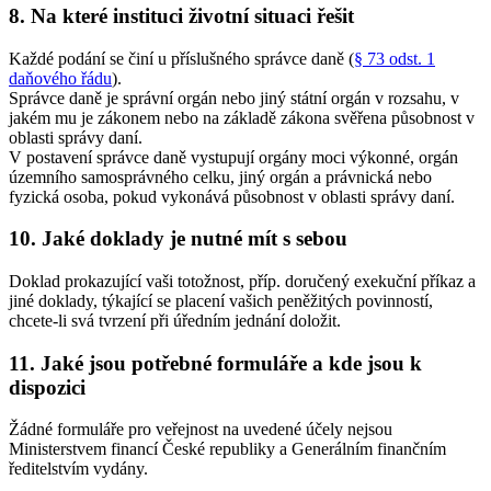
8. Na které instituci životní situaci řešit
Každé podání se činí u příslušného správce daně (
§ 73 odst. 1
daňového řádu
).
Správce daně je správní orgán nebo jiný státní orgán v rozsahu, v
jakém mu je zákonem nebo na základě zákona svěřena působnost v
oblasti správy daní.
V postavení správce daně vystupují orgány moci výkonné, orgán
územního samosprávného celku, jiný orgán a právnická nebo
fyzická osoba, pokud vykonává působnost v oblasti správy daní.
10. Jaké doklady je nutné mít s sebou
Doklad prokazující vaši totožnost, příp. doručený exekuční příkaz a
jiné doklady, týkající se placení vašich peněžitých povinností,
chcete-li svá tvrzení při úředním jednání doložit.
11. Jaké jsou potřebné formuláře a kde jsou k
dispozici
Žádné formuláře pro veřejnost na uvedené účely nejsou
Ministerstvem financí České republiky a Generálním finančním
ředitelstvím vydány.