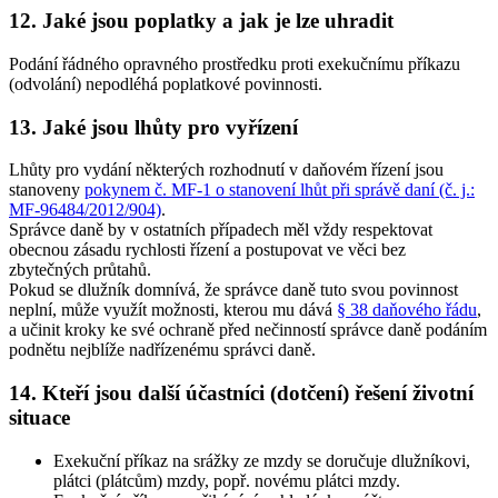
12. Jaké jsou poplatky a jak je lze uhradit
Podání řádného opravného prostředku proti exekučnímu příkazu
(odvolání) nepodléhá poplatkové povinnosti.
13. Jaké jsou lhůty pro vyřízení
Lhůty pro vydání některých rozhodnutí v daňovém řízení jsou
stanoveny
pokynem č. MF-1 o stanovení lhůt při správě daní (č. j.:
MF-96484/2012/904)
.
Správce daně by v ostatních případech měl vždy respektovat
obecnou zásadu rychlosti řízení a postupovat ve věci bez
zbytečných průtahů.
Pokud se dlužník domnívá, že správce daně tuto svou povinnost
neplní, může využít možnosti, kterou mu dává
§ 38 daňového řádu
,
a učinit kroky ke své ochraně před nečinností správce daně podáním
podnětu nejblíže nadřízenému správci daně.
14. Kteří jsou další účastníci (dotčení) řešení životní
situace
Exekuční příkaz na srážky ze mzdy se doručuje dlužníkovi,
plátci (plátcům) mzdy, popř. novému plátci mzdy
.