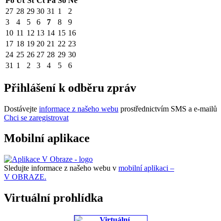
Po
Út
St
Čt
Pá
So
Ne
27
28
29
30
31
1
2
3
4
5
6
7
8
9
10
11
12
13
14
15
16
17
18
19
20
21
22
23
24
25
26
27
28
29
30
31
1
2
3
4
5
6
Přihlášení k odběru zpráv
Dostávejte
informace z našeho webu
prostřednictvím SMS a e-mailů
Chci se zaregistrovat
Mobilní aplikace
Sledujte informace z našeho webu v
mobilní aplikaci –
V OBRAZE.
Virtuální prohlídka