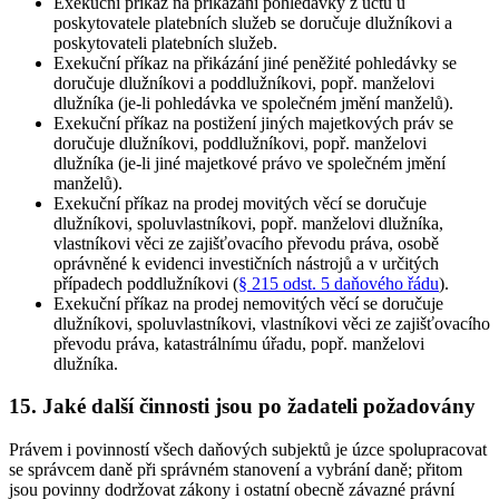
Exekuční příkaz na přikázání pohledávky z účtu u
poskytovatele platebních služeb se doručuje dlužníkovi a
poskytovateli platebních služeb
.
Exekuční příkaz na přikázání jiné peněžité pohledávky se
doručuje dlužníkovi a poddlužníkovi, popř. manželovi
dlužníka (je-li pohledávka ve společném jmění manželů)
.
Exekuční příkaz na postižení jiných majetkových práv se
doručuje dlužníkovi, poddlužníkovi, popř. manželovi
dlužníka (je-li jiné majetkové právo ve společném jmění
manželů)
.
Exekuční příkaz na prodej movitých věcí se doručuje
dlužníkovi, spoluvlastníkovi, popř. manželovi dlužníka,
vlastníkovi věci ze zajišťovacího převodu práva, osobě
oprávněné k evidenci investičních nástrojů a v určitých
případech poddlužníkovi (
§ 215 odst. 5 daňového řádu
)
.
Exekuční příkaz na prodej nemovitých věcí se doručuje
dlužníkovi, spoluvlastníkovi, vlastníkovi věci ze zajišťovacího
převodu práva, katastrálnímu úřadu, popř. manželovi
dlužníka
.
15. Jaké další činnosti jsou po žadateli požadovány
Právem i povinností všech daňových subjektů je úzce spolupracovat
se správcem daně při správném stanovení a vybrání daně; přitom
jsou povinny dodržovat zákony i ostatní obecně závazné právní