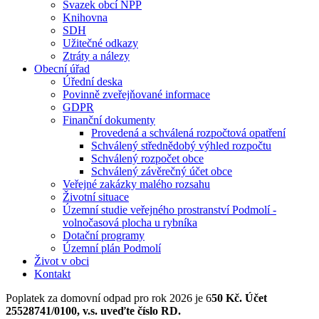
Svazek obcí NPP
Knihovna
SDH
Užitečné odkazy
Ztráty a nálezy
Obecní úřad
Úřední deska
Povinně zveřejňované informace
GDPR
Finanční dokumenty
Provedená a schválená rozpočtová opatření
Schválený střednědobý výhled rozpočtu
Schválený rozpočet obce
Schválený závěrečný účet obce
Veřejné zakázky malého rozsahu
Životní situace
Územní studie veřejného prostranství Podmolí -
volnočasová plocha u rybníka
Dotační programy
Územní plán Podmolí
Život v obci
Kontakt
Poplatek za domovní odpad pro rok 2026 je 6
50 Kč. Účet
25528741/0100, v.s. uveďte číslo RD.