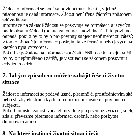
Žádost o informaci se podává povinnému subjektu, v jehož
působnosti je daná informace. Žádost není třeba žádným způsobem
zdůvodňovat.
Informace na základě žádosti se poskytuje ve formátech a jazycích
podle obsahu žádosti (pokud zákon nestanoví jinak). Tato povinnost
odpadá, pokud by to bylo pro povinný subjekt nepřiměřenou zátěží;
v tomto případě je informace poskytnuta ve formátu nebo jazyce, ve
kterých byla vytvořena.
Pokud je požadovaná informace součástí většího celku a její vynětí
by bylo nepřiměřenou zátěží, je v souladu se zákonem poskytnut
celý tento celek.
7. Jakým způsobem můžete zahájit řešení životní
situace
Žádost o informaci se podává ústně, písemně či prostřednictvím sítě
nebo služby elektronických komunikací příslušnému povinnému
subjektu.
Pokud při ústní žádosti žadatel požaduje její písemné vyřízení, sdělí,
zda si převezme písemnou informaci osobně, nebo poskytne
doručovací adresu.
8. Na které instituci životní situaci řešit