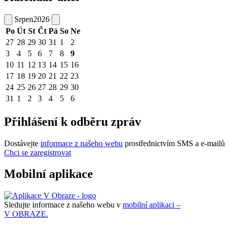
Srpen
2026
Po
Út
St
Čt
Pá
So
Ne
27
28
29
30
31
1
2
3
4
5
6
7
8
9
10
11
12
13
14
15
16
17
18
19
20
21
22
23
24
25
26
27
28
29
30
31
1
2
3
4
5
6
Přihlášení k odběru zpráv
Dostávejte
informace z našeho webu
prostřednictvím SMS a e-mailů
Chci se zaregistrovat
Mobilní aplikace
Sledujte informace z našeho webu v
mobilní aplikaci –
V OBRAZE.