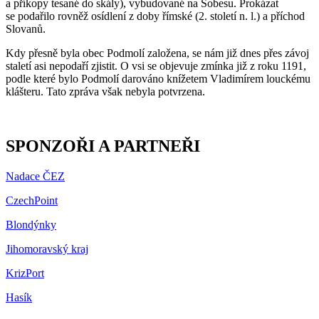
a příkopy tesané do skály), vybudované na Šobesu. Prokázat
se podařilo rovněž osídlení z doby římské (2. století n. l.) a příchod
Slovanů.
Kdy přesně byla obec Podmolí založena, se nám již dnes přes závoj
staletí asi nepodaří zjistit. O vsi se objevuje zmínka již z roku 1191,
podle které bylo Podmolí darováno knížetem Vladimírem louckému
klášteru. Tato zpráva však nebyla potvrzena.
SPONZOŘI A PARTNEŘI
Nadace ČEZ
CzechPoint
Blondýnky
Jihomoravský kraj
KrizPort
Hasík