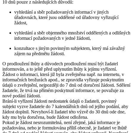
10 dnů pouze z následujících důvodů:
vyhledání a sběr požadovaných informací v jiných
úřadovnách, které jsou oddělené od úřadovny vyřizující
žádost,
vyhledání a sběr objemného množství oddělených a odlišných
informací požadovaných v jedné žádosti,
konzultace s jiným povinným subjektem, který má závažný
zájem na předmětu žádosti.
O prodloužení lhůty a důvodech prodloužení musí být žadatel
informován, a to ještě před uplynutím lhůty k jejímu vyřízení.
Žádost o informaci, která již byla zveřejněna např. na internetu, v
informačních brožurách apod., se zpravidla vyřizuje poskytnutím
údajů o zveřejnění, nejpozději do 7 dnů od doručení žádosti. Sdělení
žadatele, že trvá na přímém poskytnutí informace, se považuje za
nové podání žádosti.
Brání-li vyřízení žádosti nedostatek údajů o žadateli, povinný
subjekt vyzve žadatele do 7 kalendářních dnů od jejího podání, aby
žádost doplnil. Nevyhoví-li žadatel této výzvě do 30 dnů ode dne,
kdy mu byla doručena, bude žádost odložena.
Pokud je žádost nesrozumitelná, není zřejmé, jaká informace je
požadována, nebo je formulována příliš obecně, je žadatel ve lhůtě