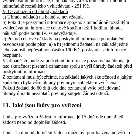
vyhledáváním informace, činí náklady za každou celou 1 hodinu
mimořádně rozsáhlého vyhledávání - 251 Kč.
V. Osvobození od úhrady nákladů
a) Úhrada nákladů na balné se nevyžaduje.
b) Pokud je poskytnutí informace spojeno s mimořádně rozsáhlým
vyhledáváním informace celkově kratším než 1 hodinu, úhrada
nákladů podle bodu IV. se nevyžaduje.
c) Pokud celkové náklady na poskytnutí informace po uplatnění
osvobození podle písm. a) a b) jednomu žadateli na základě jedné
jeho žádosti nepřesáhnou částku 100 Kč, poskytuje se informace
bezplatně.
V případě, že bude za poskytnutí informace požadována úhrada, je
tato skutečnost písemně oznámena spolu s výší úhrady žadateli před
poskytnutím informace.
Z oznámení musí být zřejmé, na základě jakých skutečností a jakým
způsobem byla výše úhrady povinným subjektem vyčíslena.
Pokud žadatel do 60 dnů ode dne oznámení výše požadované
úhrady úhradu nezaplatí, povinný subjekt žádost odloží.
13. Jaké jsou lhůty pro vyřízení
Lhůta pro vyřízení žádosti o informaci je 15 dnů ode dne přijetí
žádosti nebo od doplnění žádosti.
Lhůta 15 dnů od doručení žádosti může být prodloužena nejvýše o