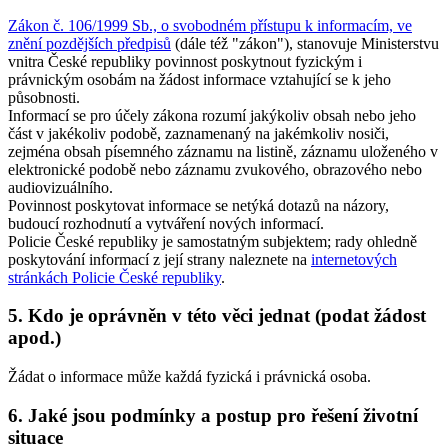
Zákon č. 106/1999 Sb., o svobodném přístupu k informacím, ve
znění pozdějších předpisů
(dále též "zákon"), stanovuje Ministerstvu
vnitra České republiky povinnost poskytnout fyzickým i
právnickým osobám na žádost informace vztahující se k jeho
působnosti.
Informací se pro účely zákona rozumí jakýkoliv obsah nebo jeho
část v jakékoliv podobě, zaznamenaný na jakémkoliv nosiči,
zejména obsah písemného záznamu na listině, záznamu uloženého v
elektronické podobě nebo záznamu zvukového, obrazového nebo
audiovizuálního.
Povinnost poskytovat informace se netýká dotazů na názory,
budoucí rozhodnutí a vytváření nových informací.
Policie České republiky je samostatným subjektem; rady ohledně
poskytování informací z její strany naleznete na
internetových
stránkách Policie České republiky
.
5. Kdo je oprávněn v této věci jednat (podat žádost
apod.)
Žádat o informace může každá fyzická i právnická osoba.
6. Jaké jsou podmínky a postup pro řešení životní
situace