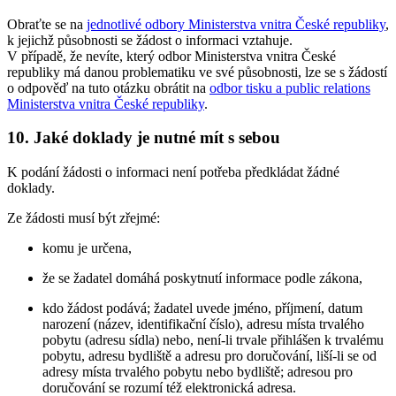
Obraťte se na
jednotlivé odbory Ministerstva vnitra České republiky
,
k jejichž působnosti se žádost o informaci vztahuje.
V případě, že nevíte, který odbor Ministerstva vnitra České
republiky má danou problematiku ve své působnosti, lze se s žádostí
o odpověď na tuto otázku obrátit na
odbor tisku a public relations
Ministerstva vnitra České republiky
.
10. Jaké doklady je nutné mít s sebou
K podání žádosti o informaci není potřeba předkládat žádné
doklady.
Ze žádosti musí být zřejmé:
komu je určena,
že se žadatel domáhá poskytnutí informace podle zákona,
kdo žádost podává; žadatel uvede jméno, příjmení, datum
narození (název, identifikační číslo), adresu místa trvalého
pobytu (adresu sídla) nebo, není-li trvale přihlášen k trvalému
pobytu, adresu bydliště a adresu pro doručování, liší-li se od
adresy místa trvalého pobytu nebo bydliště; adresou pro
doručování se rozumí též elektronická adresa.