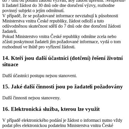
do 7 dnů od podání žádosti vyzván, aby žádost upřesnil. Neupřesní-
li žadatel žádost do 30 dnů ode dne doručení výzvy, rozhodne
povinný subjekt o jejím odmítnutí.
V případě, že se požadované informace nevztahují k působnosti
Ministerstva vnitra České republiky, žádost odloží a tuto
odůvodněnou skutečnost sdělí do 7 dnů ode dne doručení žádosti
žadateli.
Pokud Ministerstvo vnitra České republiky odmítne zcela nebo
zčásti poskytnout žadateli jím požadované informace, vydá o tom
rozhodnutí ve lhůtě pro vyřízení žádosti.
14. Kteří jsou další účastníci (dotčení) řešení životní
situace
Další účastníci postupu nejsou stanoveni.
15. Jaké další činnosti jsou po žadateli požadovány
Další činnosti nejsou stanoveny.
16. Elektronická služba, kterou lze využít
V případě elektronického podání je žádost o informaci nutno vždy
podat přes elektronickou podatelnu Ministerstva vnitra České