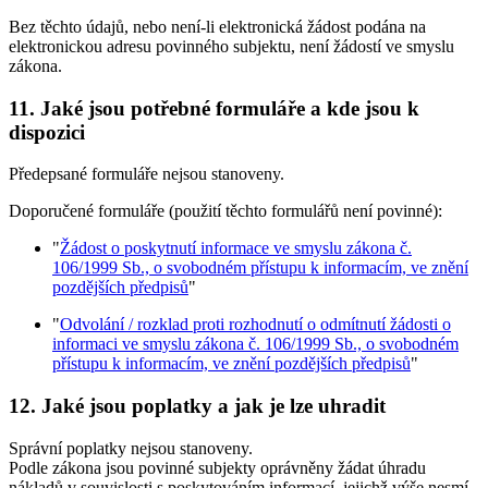
Bez těchto údajů, nebo není-li elektronická žádost podána na
elektronickou adresu povinného subjektu, není žádostí ve smyslu
zákona.
11. Jaké jsou potřebné formuláře a kde jsou k
dispozici
Předepsané formuláře nejsou stanoveny.
Doporučené formuláře (použití těchto formulářů není povinné):
"
Žádost o poskytnutí informace ve smyslu zákona č.
106/1999 Sb., o svobodném přístupu k informacím, ve znění
pozdějších předpisů
"
"
Odvolání / rozklad proti rozhodnutí o odmítnutí žádosti o
informaci ve smyslu zákona č. 106/1999 Sb., o svobodném
přístupu k informacím, ve znění pozdějších předpisů
"
12. Jaké jsou poplatky a jak je lze uhradit
Správní poplatky nejsou stanoveny.
Podle zákona jsou povinné subjekty oprávněny žádat úhradu
nákladů v souvislosti s poskytováním informací, jejichž výše nesmí