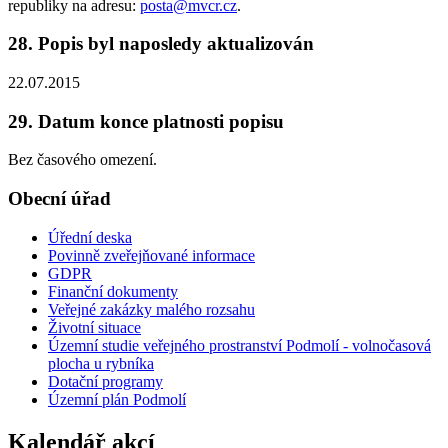
republiky na adresu:
posta@mvcr.cz
.
28. Popis byl naposledy aktualizován
22.07.2015
29. Datum konce platnosti popisu
Bez časového omezení.
Obecní úřad
Úřední deska
Povinně zveřejňované informace
GDPR
Finanční dokumenty
Veřejné zakázky malého rozsahu
Životní situace
Územní studie veřejného prostranství Podmolí - volnočasová
plocha u rybníka
Dotační programy
Územní plán Podmolí
Kalendář akcí