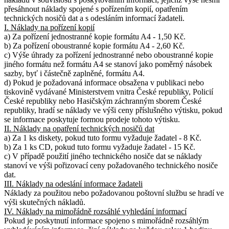
přesáhnout náklady spojené s pořízením kopií, opatřením
technických nosičů dat a s odesláním informací žadateli.
I. Náklady na pořízení kopií
a) Za pořízení jednostranné kopie formátu A4 - 1,50 Kč.
b) Za pořízení oboustranné kopie formátu A4 - 2,60 Kč.
c) Výše úhrady za pořízení jednostranné nebo oboustranné kopie
jiného formátu než formátu A4 se stanoví jako poměrný násobek
sazby, byť i částečně zaplněné, formátu A4.
d) Pokud je požadovaná informace obsažena v publikaci nebo
tiskovině vydávané Ministerstvem vnitra České republiky, Policií
České republiky nebo Hasičským záchranným sborem České
republiky, hradí se náklady ve výši ceny příslušného výtisku, pokud
se informace poskytuje formou prodeje tohoto výtisku.
II. Náklady na opatření technických nosičů dat
a) Za 1 ks diskety, pokud tuto formu vyžaduje žadatel - 8 Kč.
b) Za 1 ks CD, pokud tuto formu vyžaduje žadatel - 15 Kč.
c) V případě použití jiného technického nosiče dat se náklady
stanoví ve výši pořizovací ceny požadovaného technického nosiče
dat.
III. Náklady na odeslání informace žadateli
Náklady za použitou nebo požadovanou poštovní službu se hradí ve
výši skutečných nákladů.
IV. Náklady na mimořádně rozsáhlé vyhledání informací
Pokud je poskytnutí informace spojeno s mimořádně rozsáhlým