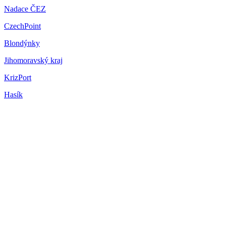
Nadace ČEZ
CzechPoint
Blondýnky
Jihomoravský kraj
KrizPort
Hasík