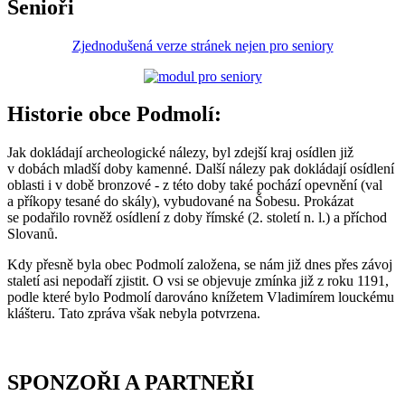
Senioři
Zjednodušená verze stránek nejen pro seniory
Historie obce Podmolí:
Jak dokládají archeologické nálezy, byl zdejší kraj osídlen již
v dobách mladší doby kamenné. Další nálezy pak dokládají osídlení
oblasti i v době bronzové - z této doby také pochází opevnění (val
a příkopy tesané do skály), vybudované na Šobesu. Prokázat
se podařilo rovněž osídlení z doby římské (2. století n. l.) a příchod
Slovanů.
Kdy přesně byla obec Podmolí založena, se nám již dnes přes závoj
staletí asi nepodaří zjistit. O vsi se objevuje zmínka již z roku 1191,
podle které bylo Podmolí darováno knížetem Vladimírem louckému
klášteru. Tato zpráva však nebyla potvrzena.
SPONZOŘI A PARTNEŘI