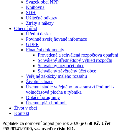
Svazek obcí NPP
Knihovna
SDH
Užitečné odkazy
Ztráty a nálezy
Obecní úřad
Úřední deska
Povinně zveřejňované informace
GDPR
Finanční dokumenty
Provedená a schválená rozpočtová opatření
Schválený střednědobý výhled rozpočtu
Schválený rozpočet obce
Schválený závěrečný účet obce
Veřejné zakázky malého rozsahu
Životní situace
Územní studie veřejného prostranství Podmolí -
volnočasová plocha u rybníka
Dotační programy
Územní plán Podmolí
Život v obci
Kontakt
Poplatek za domovní odpad pro rok 2026 je 6
50 Kč. Účet
25528741/0100, v.s. uveďte číslo RD.