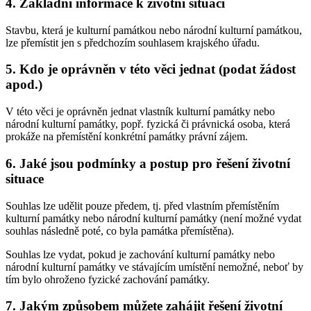
4. Základní informace k životní situaci
Stavbu, která je kulturní památkou nebo národní kulturní památkou,
lze přemístit jen s předchozím souhlasem krajského úřadu.
5. Kdo je oprávněn v této věci jednat (podat žádost
apod.)
V této věci je oprávněn jednat vlastník kulturní památky nebo
národní kulturní památky, popř. fyzická či právnická osoba, která
prokáže na přemístění konkrétní památky právní zájem.
6. Jaké jsou podmínky a postup pro řešení životní
situace
Souhlas lze udělit pouze předem, tj. před vlastním přemístěním
kulturní památky nebo národní kulturní památky (není možné vydat
souhlas následně poté, co byla památka přemístěna).
Souhlas lze vydat, pokud je zachování kulturní památky nebo
národní kulturní památky ve stávajícím umístění nemožné, neboť by
tím bylo ohroženo fyzické zachování památky.
7. Jakým způsobem můžete zahájit řešení životní