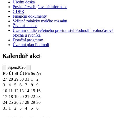
Úřední deska
Povinně zveřejňované informace
GDPR
Finanční dokumenty
Veřejné zakázky malého rozsahu
Životní situace
Územní studie veřejného prostranství Podmolí - volnočasová
plocha u rybníka
Dotační programy
Územní plán Podmolí
Kalendář akcí
Srpen
2026
Po
Út
St
Čt
Pá
So
Ne
27
28
29
30
31
1
2
3
4
5
6
7
8
9
10
11
12
13
14
15
16
17
18
19
20
21
22
23
24
25
26
27
28
29
30
31
1
2
3
4
5
6