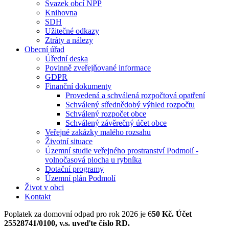
Svazek obcí NPP
Knihovna
SDH
Užitečné odkazy
Ztráty a nálezy
Obecní úřad
Úřední deska
Povinně zveřejňované informace
GDPR
Finanční dokumenty
Provedená a schválená rozpočtová opatření
Schválený střednědobý výhled rozpočtu
Schválený rozpočet obce
Schválený závěrečný účet obce
Veřejné zakázky malého rozsahu
Životní situace
Územní studie veřejného prostranství Podmolí -
volnočasová plocha u rybníka
Dotační programy
Územní plán Podmolí
Život v obci
Kontakt
Poplatek za domovní odpad pro rok 2026 je 6
50 Kč. Účet
25528741/0100, v.s. uveďte číslo RD.