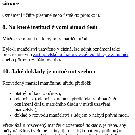
situace
Oznámení učiňte písemně nebo ústně do protokolu.
8. Na které instituci životní situaci řešit
Můžete se obrátit na kterýkoliv matriční úřad.
Bylo-li manželství uzavřeno v cizině, lze učinit oznámení také
prostřednictvím
zastupitelského úřadu České republiky v zahraničí
,
anebo přímo u zvláštní matriky.
10. Jaké doklady je nutné mít s sebou
Rozvedený manžel matričnímu úřadu předloží:
platný průkaz totožnosti,
oddací list (oddací list nemusí předkládat v případě, že
oznámení činí u matričního úřadu v místě uzavření
manželství),
doklad o rozvodu manželství s údajem o nabytí právní moci.
Předkládá-li rozvedený manžel cizozemské doklady, je třeba, aby
měly náležitosti veřejné listiny, tj. musí být opatřeny potřebnými