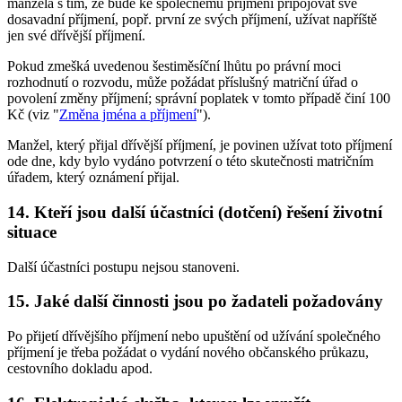
manžela s tím, že bude ke společnému příjmení připojovat své
dosavadní příjmení, popř. první ze svých příjmení, užívat napříště
jen své dřívější příjmení.
Pokud zmešká uvedenou šestiměsíční lhůtu po právní moci
rozhodnutí o rozvodu, může požádat příslušný matriční úřad o
povolení změny příjmení; správní poplatek v tomto případě činí 100
Kč (viz "
Změna jména a příjmení
").
Manžel, který přijal dřívější příjmení, je povinen užívat toto příjmení
ode dne, kdy bylo vydáno potvrzení o této skutečnosti matričním
úřadem, který oznámení přijal.
14. Kteří jsou další účastníci (dotčení) řešení životní
situace
Další účastníci postupu nejsou stanoveni.
15. Jaké další činnosti jsou po žadateli požadovány
Po přijetí dřívějšího příjmení nebo upuštění od užívání společného
příjmení je třeba požádat o vydání nového občanského průkazu,
cestovního dokladu apod.