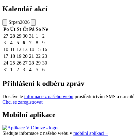
Kalendář akcí
Srpen
2026
Po
Út
St
Čt
Pá
So
Ne
27
28
29
30
31
1
2
3
4
5
6
7
8
9
10
11
12
13
14
15
16
17
18
19
20
21
22
23
24
25
26
27
28
29
30
31
1
2
3
4
5
6
Přihlášení k odběru zpráv
Dostávejte
informace z našeho webu
prostřednictvím SMS a e-mailů
Chci se zaregistrovat
Mobilní aplikace
Sledujte informace z našeho webu v
mobilní aplikaci –