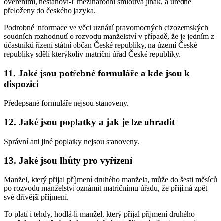
ověřeními, nestanoví-li mezinárodní smlouva jinak, a úředně
přeloženy do českého jazyka.
Podrobné informace ve věci uznání pravomocných cizozemských
soudních rozhodnutí o rozvodu manželství v případě, že je jedním z
účastníků řízení státní občan České republiky, na území České
republiky sdělí kterýkoliv matriční úřad České republiky.
11. Jaké jsou potřebné formuláře a kde jsou k
dispozici
Předepsané formuláře nejsou stanoveny.
12. Jaké jsou poplatky a jak je lze uhradit
Správní ani jiné poplatky nejsou stanoveny.
13. Jaké jsou lhůty pro vyřízení
Manžel, který přijal příjmení druhého manžela, může do šesti měsíců
po rozvodu manželství oznámit matričnímu úřadu, že přijímá zpět
své dřívější příjmení.
To platí i tehdy, hodlá-li manžel, který přijal příjmení druhého