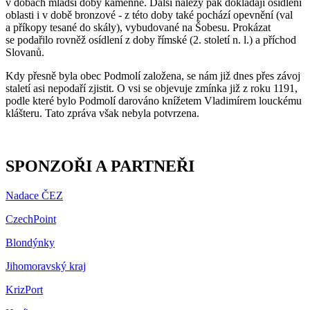
v dobách mladší doby kamenné. Další nálezy pak dokládají osídlení
oblasti i v době bronzové - z této doby také pochází opevnění (val
a příkopy tesané do skály), vybudované na Šobesu. Prokázat
se podařilo rovněž osídlení z doby římské (2. století n. l.) a příchod
Slovanů.
Kdy přesně byla obec Podmolí založena, se nám již dnes přes závoj
staletí asi nepodaří zjistit. O vsi se objevuje zmínka již z roku 1191,
podle které bylo Podmolí darováno knížetem Vladimírem louckému
klášteru. Tato zpráva však nebyla potvrzena.
SPONZOŘI A PARTNEŘI
Nadace ČEZ
CzechPoint
Blondýnky
Jihomoravský kraj
KrizPort