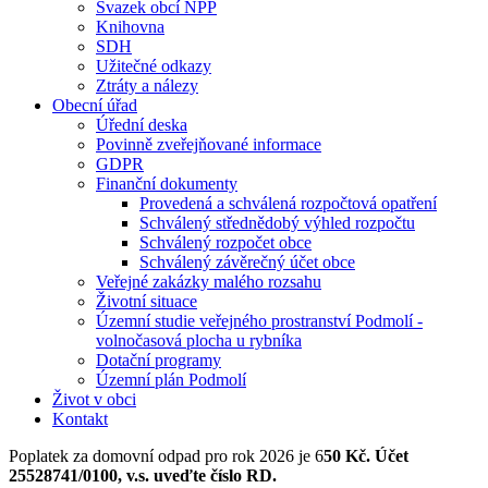
Svazek obcí NPP
Knihovna
SDH
Užitečné odkazy
Ztráty a nálezy
Obecní úřad
Úřední deska
Povinně zveřejňované informace
GDPR
Finanční dokumenty
Provedená a schválená rozpočtová opatření
Schválený střednědobý výhled rozpočtu
Schválený rozpočet obce
Schválený závěrečný účet obce
Veřejné zakázky malého rozsahu
Životní situace
Územní studie veřejného prostranství Podmolí -
volnočasová plocha u rybníka
Dotační programy
Územní plán Podmolí
Život v obci
Kontakt
Poplatek za domovní odpad pro rok 2026 je 6
50 Kč. Účet
25528741/0100, v.s. uveďte číslo RD.