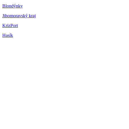
Blondýnky
Jihomoravský kraj
KrizPort
Hasík