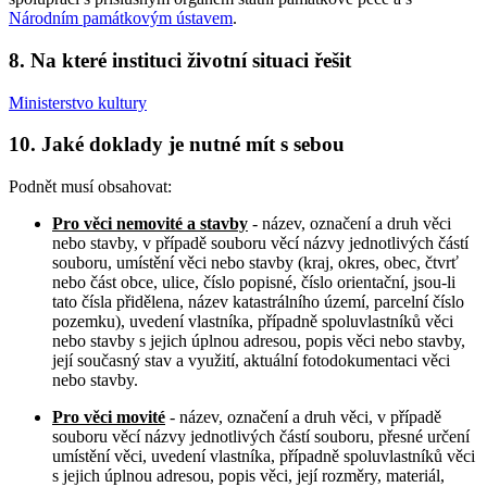
Národním památkovým ústavem
.
8. Na které instituci životní situaci řešit
Ministerstvo kultury
10. Jaké doklady je nutné mít s sebou
Podnět musí obsahovat:
Pro věci nemovité a stavby
- název, označení a druh věci
nebo stavby, v případě souboru věcí názvy jednotlivých částí
souboru, umístění věci nebo stavby (kraj, okres, obec, čtvrť
nebo část obce, ulice, číslo popisné, číslo orientační, jsou-li
tato čísla přidělena, název katastrálního území, parcelní číslo
pozemku), uvedení vlastníka, případně spoluvlastníků věci
nebo stavby s jejich úplnou adresou, popis věci nebo stavby,
její současný stav a využití, aktuální fotodokumentaci věci
nebo stavby.
Pro věci movité
- název, označení a druh věci, v případě
souboru věcí názvy jednotlivých částí souboru, přesné určení
umístění věci, uvedení vlastníka, případně spoluvlastníků věci
s jejich úplnou adresou, popis věci, její rozměry, materiál,