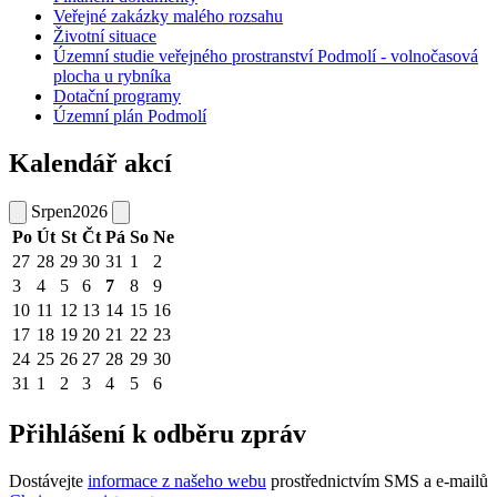
Veřejné zakázky malého rozsahu
Životní situace
Územní studie veřejného prostranství Podmolí - volnočasová
plocha u rybníka
Dotační programy
Územní plán Podmolí
Kalendář akcí
Srpen
2026
Po
Út
St
Čt
Pá
So
Ne
27
28
29
30
31
1
2
3
4
5
6
7
8
9
10
11
12
13
14
15
16
17
18
19
20
21
22
23
24
25
26
27
28
29
30
31
1
2
3
4
5
6
Přihlášení k odběru zpráv
Dostávejte
informace z našeho webu
prostřednictvím SMS a e-mailů