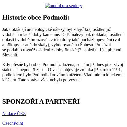
Historie obce Podmolí:
Jak dokládají archeologické nálezy, byl zdejší kraj osídlen již
v dobách mladší doby kamenné. Další nálezy pak dokládají osídlení
oblasti i v době bronzové - z této doby také pochází opevnění (val
a příkopy tesané do skály), vybudované na Šobesu. Prokázat
se podařilo rovněž osídlení z doby římské (2. století n. l.) a příchod
Slovanů.
Kdy přesně byla obec Podmolí založena, se nám již dnes přes závoj
staletí asi nepodaří zjistit. O vsi se objevuje zmínka již z roku 1191,
podle které bylo Podmolí darováno knížetem Vladimírem louckému
klášteru. Tato zpráva však nebyla potvrzena.
SPONZOŘI A PARTNEŘI
Nadace ČEZ
CzechPoint