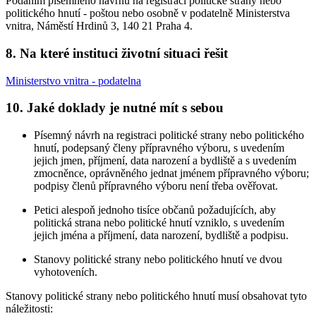
Podáním písemného návrhu na registraci politické strany nebo
politického hnutí - poštou nebo osobně v podatelně Ministerstva
vnitra, Náměstí Hrdinů 3, 140 21 Praha 4.
8. Na které instituci životní situaci řešit
Ministerstvo vnitra - podatelna
10. Jaké doklady je nutné mít s sebou
Písemný návrh na registraci politické strany nebo politického
hnutí, podepsaný členy přípravného výboru, s uvedením
jejich jmen, příjmení, data narození a bydliště a s uvedením
zmocněnce, oprávněného jednat jménem přípravného výboru;
podpisy členů přípravného výboru není třeba ověřovat.
Petici alespoň jednoho tisíce občanů požadujících, aby
politická strana nebo politické hnutí vzniklo, s uvedením
jejich jména a příjmení, data narození, bydliště a podpisu.
Stanovy politické strany nebo politického hnutí ve dvou
vyhotoveních.
Stanovy
politické strany nebo politického hnutí musí obsahovat tyto
náležitosti: