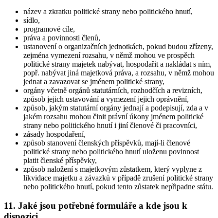
název a zkratku politické strany nebo politického hnutí,
sídlo,
programové cíle,
práva a povinnosti členů,
ustanovení o organizačních jednotkách, pokud budou zřízeny,
zejména vymezení rozsahu, v němž mohou ve prospěch
politické strany majetek nabývat, hospodařit a nakládat s ním,
popř. nabývat jiná majetková práva, a rozsahu, v němž mohou
jednat a zavazovat se jménem politické strany,
orgány včetně orgánů statutárních, rozhodčích a revizních,
způsob jejich ustavování a vymezení jejich oprávnění,
způsob, jakým statutární orgány jednají a podepisují, zda a v
jakém rozsahu mohou činit právní úkony jménem politické
strany nebo politického hnutí i jiní členové či pracovníci,
zásady hospodaření,
způsob stanovení členských příspěvků, mají-li členové
politické strany nebo politického hnutí uloženu povinnost
platit členské příspěvky,
způsob naložení s majetkovým zůstatkem, který vyplyne z
likvidace majetku a závazků v případě zrušení politické strany
nebo politického hnutí, pokud tento zůstatek nepřipadne státu.
11. Jaké jsou potřebné formuláře a kde jsou k
dispozici