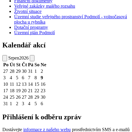
Finanční dokumenty
Veřejné zakázky malého rozsahu
Životní situace
Územní studie veřejného prostranství Podmolí - volnočasová
plocha u rybníka
Dotační programy
Územní plán Podmolí
Kalendář akcí
Srpen
2026
Po
Út
St
Čt
Pá
So
Ne
27
28
29
30
31
1
2
3
4
5
6
7
8
9
10
11
12
13
14
15
16
17
18
19
20
21
22
23
24
25
26
27
28
29
30
31
1
2
3
4
5
6
Přihlášení k odběru zpráv
Dostávejte
informace z našeho webu
prostřednictvím SMS a e-mailů