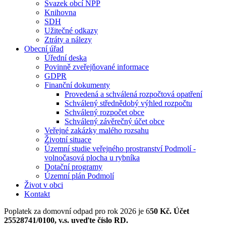
Svazek obcí NPP
Knihovna
SDH
Užitečné odkazy
Ztráty a nálezy
Obecní úřad
Úřední deska
Povinně zveřejňované informace
GDPR
Finanční dokumenty
Provedená a schválená rozpočtová opatření
Schválený střednědobý výhled rozpočtu
Schválený rozpočet obce
Schválený závěrečný účet obce
Veřejné zakázky malého rozsahu
Životní situace
Územní studie veřejného prostranství Podmolí -
volnočasová plocha u rybníka
Dotační programy
Územní plán Podmolí
Život v obci
Kontakt
Poplatek za domovní odpad pro rok 2026 je 6
50 Kč. Účet
25528741/0100, v.s. uveďte číslo RD.