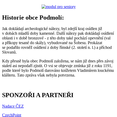
Historie obce Podmolí:
Jak dokládají archeologické nálezy, byl zdejší kraj osídlen již
v dobách mladší doby kamenné. Další nálezy pak dokládají osídlení
oblasti i v době bronzové - z této doby také pochází opevnění (val
a příkopy tesané do skály), vybudované na Šobesu. Prokázat
se podařilo rovněž osídlení z doby římské (2. století n. l.) a příchod
Slovanů.
Kdy přesně byla obec Podmolí založena, se nám již dnes přes závoj
staletí asi nepodaří zjistit. O vsi se objevuje zmínka již z roku 1191,
podle které bylo Podmolí darováno knížetem Vladimírem louckému
klášteru. Tato zpráva však nebyla potvrzena.
SPONZOŘI A PARTNEŘI
Nadace ČEZ
CzechPoint