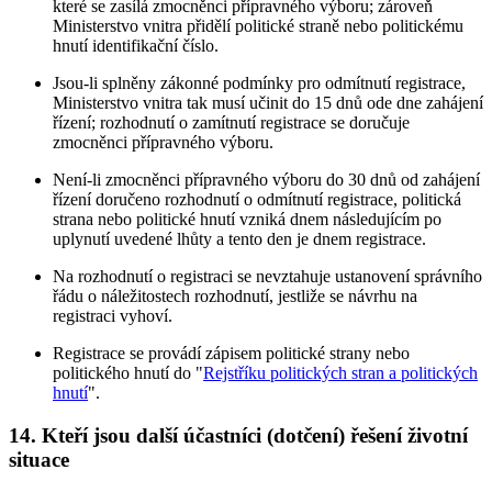
které se zasílá zmocněnci přípravného výboru; zároveň
Ministerstvo vnitra přidělí politické straně nebo politickému
hnutí identifikační číslo.
Jsou-li splněny zákonné podmínky pro odmítnutí registrace,
Ministerstvo vnitra tak musí učinit do 15 dnů ode dne zahájení
řízení; rozhodnutí o zamítnutí registrace se doručuje
zmocněnci přípravného výboru.
Není-li zmocněnci přípravného výboru do 30 dnů od zahájení
řízení doručeno rozhodnutí o odmítnutí registrace, politická
strana nebo politické hnutí vzniká dnem následujícím po
uplynutí uvedené lhůty a tento den je dnem registrace.
Na rozhodnutí o registraci se nevztahuje ustanovení správního
řádu o náležitostech rozhodnutí, jestliže se návrhu na
registraci vyhoví.
Registrace se provádí zápisem politické strany nebo
politického hnutí do "
Rejstříku politických stran a politických
hnutí
".
14. Kteří jsou další účastníci (dotčení) řešení životní
situace