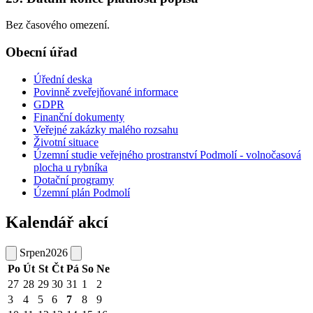
Bez časového omezení.
Obecní úřad
Úřední deska
Povinně zveřejňované informace
GDPR
Finanční dokumenty
Veřejné zakázky malého rozsahu
Životní situace
Územní studie veřejného prostranství Podmolí - volnočasová
plocha u rybníka
Dotační programy
Územní plán Podmolí
Kalendář akcí
Srpen
2026
Po
Út
St
Čt
Pá
So
Ne
27
28
29
30
31
1
2
3
4
5
6
7
8
9