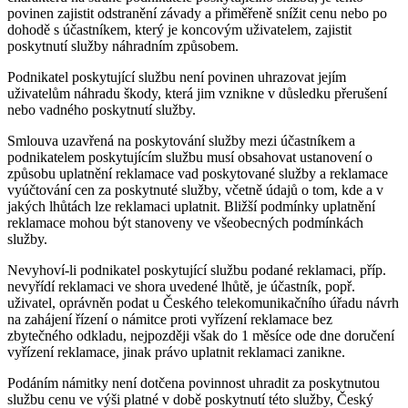
povinen zajistit odstranění závady a přiměřeně snížit cenu nebo po
dohodě s účastníkem, který je koncovým uživatelem, zajistit
poskytnutí služby náhradním způsobem.
Podnikatel poskytující službu není povinen uhrazovat jejím
uživatelům náhradu škody, která jim vznikne v důsledku přerušení
nebo vadného poskytnutí služby.
Smlouva uzavřená na poskytování služby mezi účastníkem a
podnikatelem poskytujícím službu musí obsahovat ustanovení o
způsobu uplatnění reklamace vad poskytované služby a reklamace
vyúčtování cen za poskytnuté služby, včetně údajů o tom, kde a v
jakých lhůtách lze reklamaci uplatnit. Bližší podmínky uplatnění
reklamace mohou být stanoveny ve všeobecných podmínkách
služby.
Nevyhoví-li podnikatel poskytující službu podané reklamaci, příp.
nevyřídí reklamaci ve shora uvedené lhůtě, je účastník, popř.
uživatel, oprávněn podat u Českého telekomunikačního úřadu návrh
na zahájení řízení o námitce proti vyřízení reklamace bez
zbytečného odkladu, nejpozději však do 1 měsíce ode dne doručení
vyřízení reklamace, jinak právo uplatnit reklamaci zanikne.
Podáním námitky není dotčena povinnost uhradit za poskytnutou
službu cenu ve výši platné v době poskytnutí této služby, Český