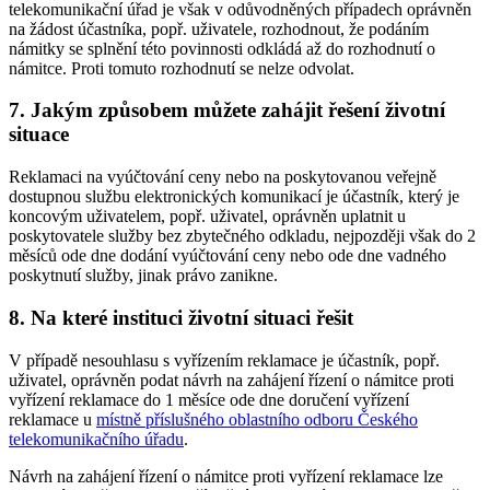
telekomunikační úřad je však v odůvodněných případech oprávněn
na žádost účastníka, popř. uživatele, rozhodnout, že podáním
námitky se splnění této povinnosti odkládá až do rozhodnutí o
námitce. Proti tomuto rozhodnutí se nelze odvolat.
7. Jakým způsobem můžete zahájit řešení životní
situace
Reklamaci na vyúčtování ceny nebo na poskytovanou veřejně
dostupnou službu elektronických komunikací je účastník, který je
koncovým uživatelem, popř. uživatel, oprávněn uplatnit u
poskytovatele služby bez zbytečného odkladu, nejpozději však do 2
měsíců ode dne dodání vyúčtování ceny nebo ode dne vadného
poskytnutí služby, jinak právo zanikne.
8. Na které instituci životní situaci řešit
V případě nesouhlasu s vyřízením reklamace je účastník, popř.
uživatel, oprávněn podat návrh na zahájení řízení o námitce proti
vyřízení reklamace do 1 měsíce ode dne doručení vyřízení
reklamace u
místně příslušného oblastního odboru Českého
telekomunikačního úřadu
.
Návrh na zahájení řízení o námitce proti vyřízení reklamace lze