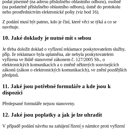
podat písemně (na adresu příslušného oblastního odboru), osobně
(na podatelně příslušného oblastního odboru), ústně do protokolu
nebo prostřednictvím elektronické pošty (viz bod 16).
Z podání musí být patrno, kdo je činí, které věci se týká a co se
navrhuje.
10. Jaké doklady je nutné mít s sebou
Je třeba doložit doklad o vyřízení reklamace poskytovatelem služby,
příp. že reklamace byla uplatněna, ale nebyla poskytovatelem
vyřízena ve lhůtě stanovené zákonem č. 127/2005 Sb., o
elektronických komunikacích a o změně některých souvisejících
zákonů (zákon o elektronických komunikacích), ve znění pozdějších
předpisů.
11. Jaké jsou potřebné formuláře a kde jsou k
dispozici
Předepsané formuláře nejsou stanoveny.
12. Jaké jsou poplatky a jak je lze uhradit
V případě podání návrhu na zahájení řízení o námitce proti vyřízení