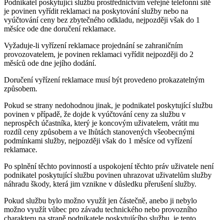
Podnikatel poskytující službu prostřednictvím veřejné telefonní sítě
je povinen vyřídit reklamaci na poskytování služby nebo na
vyúčtování ceny bez zbytečného odkladu, nejpozději však do 1
měsíce ode dne doručení reklamace.
Vyžaduje-li vyřízení reklamace projednání se zahraničním
provozovatelem, je povinen reklamaci vyřídit nejpozději do 2
měsíců ode dne jejího dodání.
Doručení vyřízení reklamace musí být provedeno prokazatelným
způsobem.
Pokud se strany nedohodnou jinak, je podnikatel poskytující službu
povinen v případě, že dojde k vyúčtování ceny za službu v
neprospěch účastníka, který je koncovým uživatelem, vrátit mu
rozdíl ceny způsobem a ve lhůtách stanovených všeobecnými
podmínkami služby, nejpozději však do 1 měsíce od vyřízení
reklamace.
Po splnění těchto povinností a uspokojení těchto práv uživatele není
podnikatel poskytující službu povinen uhrazovat uživatelům služby
náhradu škody, která jim vznikne v důsledku přerušení služby.
Pokud službu bylo možno využít jen částečně, anebo ji nebylo
možno využít vůbec pro závadu technického nebo provozního
charakteru na straně podnikatele poskytujícího službu, je tento