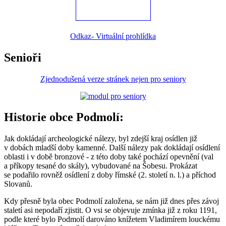
Odkaz- Virtuální prohlídka
Senioři
Zjednodušená verze stránek nejen pro seniory
Historie obce Podmolí:
Jak dokládají archeologické nálezy, byl zdejší kraj osídlen již
v dobách mladší doby kamenné. Další nálezy pak dokládají osídlení
oblasti i v době bronzové - z této doby také pochází opevnění (val
a příkopy tesané do skály), vybudované na Šobesu. Prokázat
se podařilo rovněž osídlení z doby římské (2. století n. l.) a příchod
Slovanů.
Kdy přesně byla obec Podmolí založena, se nám již dnes přes závoj
staletí asi nepodaří zjistit. O vsi se objevuje zmínka již z roku 1191,
podle které bylo Podmolí darováno knížetem Vladimírem louckému