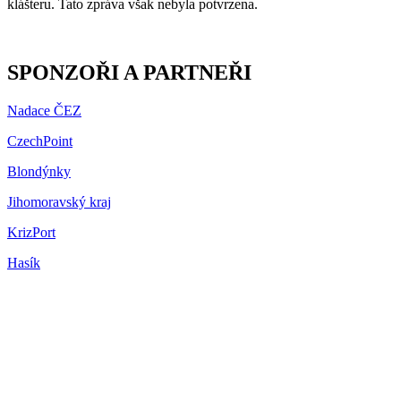
klášteru. Tato zpráva však nebyla potvrzena.
SPONZOŘI A PARTNEŘI
Nadace ČEZ
CzechPoint
Blondýnky
Jihomoravský kraj
KrizPort
Hasík