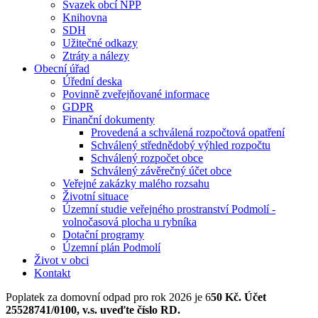
Svazek obcí NPP
Knihovna
SDH
Užitečné odkazy
Ztráty a nálezy
Obecní úřad
Úřední deska
Povinně zveřejňované informace
GDPR
Finanční dokumenty
Provedená a schválená rozpočtová opatření
Schválený střednědobý výhled rozpočtu
Schválený rozpočet obce
Schválený závěrečný účet obce
Veřejné zakázky malého rozsahu
Životní situace
Územní studie veřejného prostranství Podmolí -
volnočasová plocha u rybníka
Dotační programy
Územní plán Podmolí
Život v obci
Kontakt
Poplatek za domovní odpad pro rok 2026 je 6
50 Kč. Účet
25528741/0100, v.s. uveďte číslo RD.