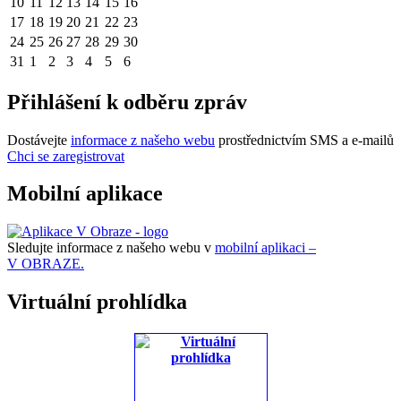
10
11
12
13
14
15
16
17
18
19
20
21
22
23
24
25
26
27
28
29
30
31
1
2
3
4
5
6
Přihlášení k odběru zpráv
Dostávejte
informace z našeho webu
prostřednictvím SMS a e-mailů
Chci se zaregistrovat
Mobilní aplikace
Sledujte informace z našeho webu v
mobilní aplikaci –
V OBRAZE.
Virtuální prohlídka