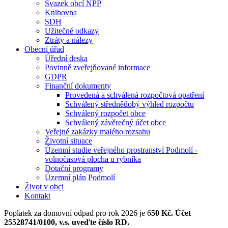
Svazek obcí NPP
Knihovna
SDH
Užitečné odkazy
Ztráty a nálezy
Obecní úřad
Úřední deska
Povinně zveřejňované informace
GDPR
Finanční dokumenty
Provedená a schválená rozpočtová opatření
Schválený střednědobý výhled rozpočtu
Schválený rozpočet obce
Schválený závěrečný účet obce
Veřejné zakázky malého rozsahu
Životní situace
Územní studie veřejného prostranství Podmolí -
volnočasová plocha u rybníka
Dotační programy
Územní plán Podmolí
Život v obci
Kontakt
Poplatek za domovní odpad pro rok 2026 je 6
50 Kč. Účet
25528741/0100, v.s. uveďte číslo RD.