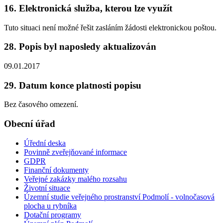
16. Elektronická služba, kterou lze využít
Tuto situaci není možné řešit zasláním žádosti elektronickou poštou.
28. Popis byl naposledy aktualizován
09.01.2017
29. Datum konce platnosti popisu
Bez časového omezení.
Obecní úřad
Úřední deska
Povinně zveřejňované informace
GDPR
Finanční dokumenty
Veřejné zakázky malého rozsahu
Životní situace
Územní studie veřejného prostranství Podmolí - volnočasová
plocha u rybníka
Dotační programy