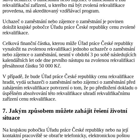
rekvalifikační zařízení, u kterého má být zvolená rekvalifikace
provedena, má akreditovaný vzdělávací program.
Uchazeč o zaměstnání nebo zájemce o zaměstnání je povinen
doložit krajské pobočce Úřadu práce České republiky cenu zvolené
rekvalifikace.
Celková finanční částka, kterou může Úřad práce České republiky
vynaložit na zvolenou rekvalifikaci jednoho uchazeče o zaměstnání
nebo zájemce o zaměstnání, nesmí v období 3 po sobě následujících
kalendářních let ode dne prvního nástupu na zvolenou rekvalifikaci
přesáhnout částku 50 000 Kč.
V případě, že bude Úřad práce České republiky cenu rekvalifikace
hradit, vydá uchazeči o zaměstnání nebo zájemci o zaměstnání před
zahájením rekvalifikace potvrzení o tom, že po předložení dokladu o
úspěšném absolvování této rekvalifikace uhradí rekvalifikačnímu
zařízení cenu rekvalifikace.
7. Jakým způsobem můžete zahájit řešení životní
situace
Na krajskou pobočku Úřadu práce České republiky nebo na její
kontaktní pracoviště se obraťte telefonicky, elektronickou poštou