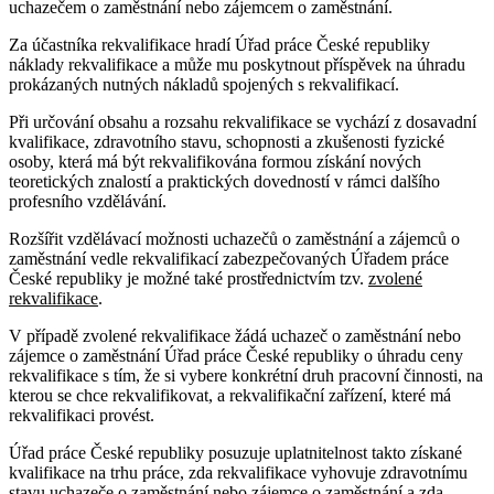
uchazečem o zaměstnání nebo zájemcem o zaměstnání.
Za účastníka rekvalifikace hradí Úřad práce České republiky
náklady rekvalifikace a může mu poskytnout příspěvek na úhradu
prokázaných nutných nákladů spojených s rekvalifikací.
Při určování obsahu a rozsahu rekvalifikace se vychází z dosavadní
kvalifikace, zdravotního stavu, schopnosti a zkušenosti fyzické
osoby, která má být rekvalifikována formou získání nových
teoretických znalostí a praktických dovedností v rámci dalšího
profesního vzdělávání.
Rozšířit vzdělávací možnosti uchazečů o zaměstnání a zájemců o
zaměstnání vedle rekvalifikací zabezpečovaných Úřadem práce
České republiky je možné také prostřednictvím tzv.
zvolené
rekvalifikace
.
V případě zvolené rekvalifikace žádá uchazeč o zaměstnání nebo
zájemce o zaměstnání Úřad práce České republiky o úhradu ceny
rekvalifikace s tím, že si vybere konkrétní druh pracovní činnosti, na
kterou se chce rekvalifikovat, a rekvalifikační zařízení, které má
rekvalifikaci provést.
Úřad práce České republiky posuzuje uplatnitelnost takto získané
kvalifikace na trhu práce, zda rekvalifikace vyhovuje zdravotnímu
stavu uchazeče o zaměstnání nebo zájemce o zaměstnání a zda