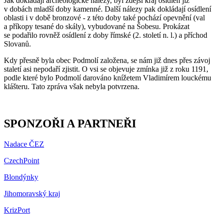
Jak dokládají archeologické nálezy, byl zdejší kraj osídlen již
v dobách mladší doby kamenné. Další nálezy pak dokládají osídlení
oblasti i v době bronzové - z této doby také pochází opevnění (val
a příkopy tesané do skály), vybudované na Šobesu. Prokázat
se podařilo rovněž osídlení z doby římské (2. století n. l.) a příchod
Slovanů.
Kdy přesně byla obec Podmolí založena, se nám již dnes přes závoj
staletí asi nepodaří zjistit. O vsi se objevuje zmínka již z roku 1191,
podle které bylo Podmolí darováno knížetem Vladimírem louckému
klášteru. Tato zpráva však nebyla potvrzena.
SPONZOŘI A PARTNEŘI
Nadace ČEZ
CzechPoint
Blondýnky
Jihomoravský kraj
KrizPort