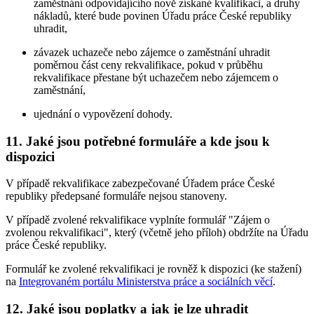
zaměstnání odpovídajícího nově získané kvalifikaci, a druhy
nákladů, které bude povinen Úřadu práce České republiky
uhradit,
závazek uchazeče nebo zájemce o zaměstnání uhradit
poměrnou část ceny rekvalifikace, pokud v průběhu
rekvalifikace přestane být uchazečem nebo zájemcem o
zaměstnání,
ujednání o vypovězení dohody.
11. Jaké jsou potřebné formuláře a kde jsou k
dispozici
V případě rekvalifikace zabezpečované Úřadem práce České
republiky předepsané formuláře nejsou stanoveny.
V případě zvolené rekvalifikace vyplníte formulář "Zájem o
zvolenou rekvalifikaci", který (včetně jeho příloh) obdržíte na Úřadu
práce České republiky.
Formulář ke zvolené rekvalifikaci je rovněž k dispozici (ke stažení)
na
Integrovaném portálu Ministerstva práce a sociálních věcí
.
12. Jaké jsou poplatky a jak je lze uhradit