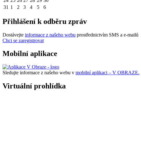
24
25
26
27
28
29
30
31
1
2
3
4
5
6
Přihlášení k odběru zpráv
Dostávejte
informace z našeho webu
prostřednictvím SMS a e-mailů
Chci se zaregistrovat
Mobilní aplikace
Sledujte informace z našeho webu v
mobilní aplikaci – V OBRAZE.
Virtuální prohlídka