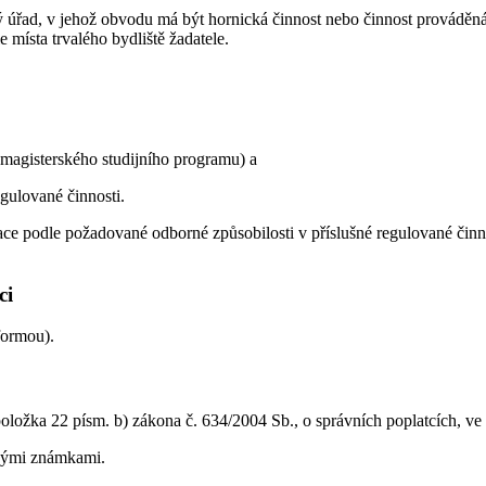
vý úřad, v jehož obvodu má být hornická činnost nebo činnost provád
 místa trvalého bydliště žadatele.
 magisterského studijního programu) a
egulované činnosti.
e podle požadované odborné způsobilosti v příslušné regulované činnost
ci
formou).
oložka 22 písm. b) zákona č. 634/2004 Sb., o správních poplatcích, ve 
ovými známkami.