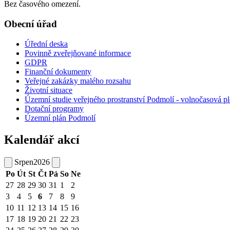
Bez časového omezení.
Obecní úřad
Úřední deska
Povinně zveřejňované informace
GDPR
Finanční dokumenty
Veřejné zakázky malého rozsahu
Životní situace
Územní studie veřejného prostranství Podmolí - volnočasová p
Dotační programy
Územní plán Podmolí
Kalendář akcí
Srpen
2026
Po
Út
St
Čt
Pá
So
Ne
27
28
29
30
31
1
2
3
4
5
6
7
8
9
10
11
12
13
14
15
16
17
18
19
20
21
22
23