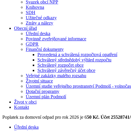
Svazek obcí NPP
Knihovna
SDH
Užitečné odkazy
Ztráty a nálezy
Obecní úřad
Úřední deska
Povinně zveřejňované informace
GDPR
Finanční dokumenty
Provedená a schválená rozpočtová opatření
Schválený střednědobý výhled rozpočtu
Schválený rozpočet obce
Schválený závěrečný účet obce
Veřejné zakázky malého rozsahu
Životní situace
Územní studie veřejného prostranství Podmolí - volnoča
Dotační programy
Územní plán Podmolí
Život v obci
Kontakt
Poplatek za domovní odpad pro rok 2026 je 6
50 Kč. Účet 25528741/0
Úřední deska