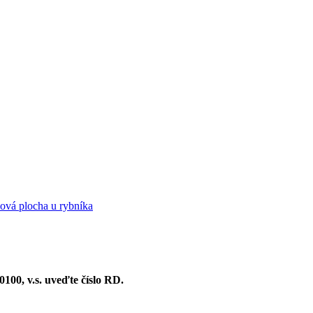
sová plocha u rybníka
100, v.s. uveďte číslo RD.