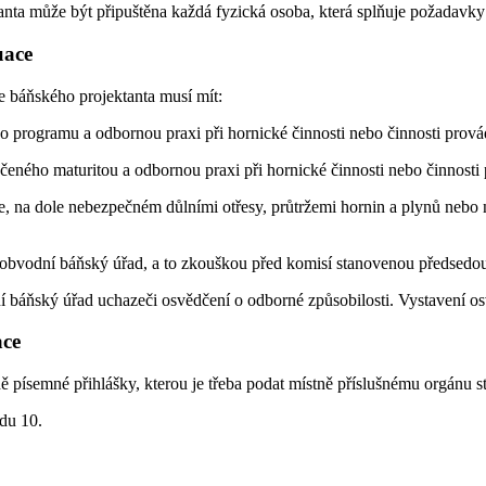
nta může být připuštěna každá fyzická osoba, která splňuje požadavky
uace
e báňského projektanta musí mít:
ího programu a odbornou praxi při hornické činnosti nebo činnosti pro
čeného maturitou a odbornou praxi při hornické činnosti nebo činnost
e, na dole nebezpečném důlními otřesy, průtržemi hornin a plynů nebo 
 obvodní báňský úřad, a to zkouškou před komisí stanovenou předsedou
 báňský úřad uchazeči osvědčení o odborné způsobilosti. Vystavení o
ace
písemné přihlášky, kterou je třeba podat místně příslušnému orgánu st
odu 10.