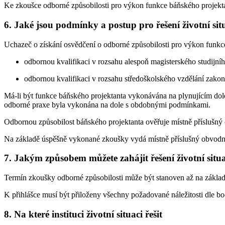
Ke zkoušce odborné způsobilosti pro výkon funkce báňského projekta
6. Jaké jsou podmínky a postup pro řešení životní sit
Uchazeč o získání osvědčení o odborné způsobilosti pro výkon funkc
odbornou kvalifikaci v rozsahu alespoň magisterského studijn
odbornou kvalifikaci v rozsahu středoškolského vzdělání zakon
Má-li být funkce báňského projektanta vykonávána na plynujícím dol
odborné praxe byla vykonána na dole s obdobnými podmínkami.
Odbornou způsobilost báňského projektanta ověřuje místně příslušný
Na základě úspěšně vykonané zkoušky vydá místně příslušný obvodní
7. Jakým způsobem můžete zahájit řešení životní situ
Termín zkoušky odborné způsobilosti může být stanoven až na základě 
K přihlášce musí být přiloženy všechny požadované náležitosti dle b
8. Na které instituci životní situaci řešit