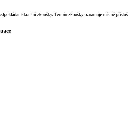
 a předpokládané konání zkoušky. Termín zkoušky oznamuje místně přís
ituace
.