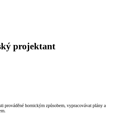
ský projektant
nnosti prováděné hornickým způsobem, vypracovávat plány a
em.