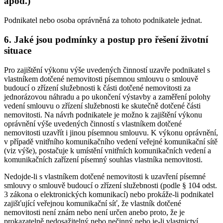
apod.)
Podnikatel nebo osoba oprávněná za tohoto podnikatele jednat.
6. Jaké jsou podmínky a postup pro řešení životní
situace
Pro zajištění výkonu výše uvedených činností uzavře podnikatel s
vlastníkem dotčené nemovitosti písemnou smlouvu o smlouvě
budoucí o zřízení služebnosti k části dotčené nemovitosti za
jednorázovou náhradu a po ukončení výstavby a zaměření polohy
vedení smlouvu o zřízení služebnosti ke skutečně dotčené části
nemovitosti. Na návrh podnikatele je možno k zajištění výkonu
oprávnění výše uvedených činností s vlastníkem dotčené
nemovitosti uzavřít i jinou písemnou smlouvu. K výkonu oprávnění,
v případě vnitřního komunikačního vedení veřejné komunikační sítě
(viz výše), postačuje k umístění vnitřních komunikačních vedení a
komunikačních zařízení písemný souhlas vlastníka nemovitosti.
Nedojde-li s vlastníkem dotčené nemovitosti k uzavření písemné
smlouvy o smlouvě budoucí o zřízení služebnosti (podle § 104 odst.
3 zákona o elektronických komunikací) nebo prokáže-li podnikatel
zajišťující veřejnou komunikační síť, že vlastník dotčené
nemovitosti není znám nebo není určen anebo proto, že je
prokazatelně nedosažitelný nebo nečinný nebo je-li vlastnictví