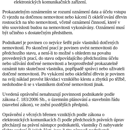
elektronických komunikačních zařízení.
Prokazatelným oznámením se rozumí oznámení data a účelu vstupu
či vjezdu na dotčenou nemovitost nebo kácení či oklešťování dřevin
rostoucích na této nemovitosti, včetně oznámení činností, které v
této souvislosti budou na nemovitosti vykonávány. Oznámení musí
být učiněno s dostatečným předstihem.
Podnikatel je povinen co nejvíce šetřit práv vlastníků dotčených
nemovitostí. Po skončení prací je povinen uvést nemovitosti do
předchozího stavu, a není-li to možné s ohledem na povahu
provedených prací, do stavu odpovídajícího předchozímu účelu
nebo užívání dotčené nemovitosti a bezprostředně prokazatelně
oznámit tuto skutečnost vlastníku, popřípadě správci nebo uživateli
dotčené nemovitosti. Po vykácení nebo okleštění dřevin je povinen
na svůj náklad provést likvidaci vzniklého klestu a zbytků po těžbě,
nedohodne-li se s vlastníkem dotčené nemovitosti jinak.
Uvedená oprávnění nenahrazují povinnosti podnikatele podle
zákona č. 183/2006 Sb., o územním plánování a stavebním řádu
(stavební zákon), ve znění pozdějších předpisů.
Oprávnění z věcných břemen vzniklých podle zákona o
elektronických komunikacích či podle předchozích právních úprav
přecházejí na právní nástupce podnikatelů, vlastníky či nabyvatele