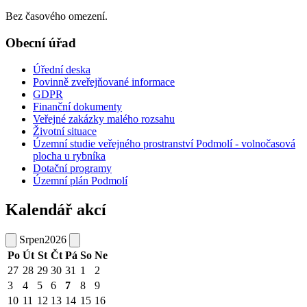
Bez časového omezení.
Obecní úřad
Úřední deska
Povinně zveřejňované informace
GDPR
Finanční dokumenty
Veřejné zakázky malého rozsahu
Životní situace
Územní studie veřejného prostranství Podmolí - volnočasová
plocha u rybníka
Dotační programy
Územní plán Podmolí
Kalendář akcí
Srpen
2026
Po
Út
St
Čt
Pá
So
Ne
27
28
29
30
31
1
2
3
4
5
6
7
8
9
10
11
12
13
14
15
16