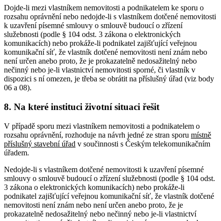
Dojde-li mezi vlastníkem nemovitosti a podnikatelem ke sporu o
rozsahu oprávnění nebo nedojde-li s vlastníkem dotčené nemovitosti
k uzavření písemné smlouvy o smlouvě budoucí o zřízení
služebnosti (podle § 104 odst. 3 zákona o elektronických
komunikacích) nebo prokáže-li podnikatel zajišťující veřejnou
komunikační síť, že vlastník dotčené nemovitosti není znám nebo
není určen anebo proto, že je prokazatelně nedosažitelný nebo
nečinný nebo je-li vlastnictví nemovitosti sporné, či vlastník v
dispozici s ní omezen, je třeba se obrátit na příslušný úřad (viz body
06 a 08).
8. Na které instituci životní situaci řešit
V případě sporu mezi vlastníkem nemovitosti a podnikatelem o
rozsahu oprávnění, rozhoduje na návrh jedné ze stran sporu
místně
příslušný
stavební úřad
v součinnosti s Českým telekomunikačním
úřadem.
Nedojde-li s vlastníkem dotčené nemovitosti k uzavření písemné
smlouvy o smlouvě budoucí o zřízení služebnosti (podle § 104 odst.
3 zákona o elektronických komunikacích) nebo prokáže-li
podnikatel zajišťující veřejnou komunikační síť, že vlastník dotčené
nemovitosti není znám nebo není určen anebo proto, že je
prokazatelně nedosažitelný nebo nečinný nebo je-li vlastnictví