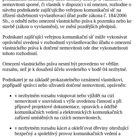
nemovitosti sporné, či vlastník v dispozici s ní omezen, rozhodne o
návrhu podnikatele zajišťujícího veřejnou komunikační síť na
zřízení služebnosti vyvlastňovací úřad podle zákona č. 184/2006
Sb., o odnětí nebo omezení vlastnického práva k pozemku nebo ke
stavbě (zákon o vyvlastnění), ve znění pozdějších předpisů.
Podnikatel zajišťující veřejnou komunikační síť může vykonávat
oprávnění uvedená v rozhodnutí vyvlastňovacího úřadu o omezení
vlastnického práva k dotčené nemovitosti ode dne vykonatelnosti
tohoto rozhodnutí.
Omezení vlastnického práva nesmí být provedeno ve větším
rozsahu, než je k dosažení účelu uvedeného v bodě 04 nezbytné.
Podnikatel je na základě prokazatelného oznámení vlastníkovi,
popřípadě správci nebo uživateli dotčené nemovitosti, oprávněn:
v nezbytném rozsahu vstupovat nebo vjíždět na cizí
nemovitosti v souvislosti s výše uvedenou činností a při
přípravě projektové dokumentace, opravách a údržbě
komunikačních vedení a elektronických komunikačních
zařízení umístěných na cizích nemovitostech,
v nezbytném rozsahu kácet a oklešťovat dřeviny ohrožující
bezpečný a spolehlivý provoz komunikačních vedení a