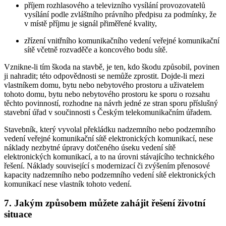
příjem rozhlasového a televizního vysílání provozovatelů
vysílání podle zvláštního právního předpisu za podmínky, že
v místě příjmu je signál přiměřené kvality,
zřízení vnitřního komunikačního vedení veřejné komunikační
sítě včetně rozvaděče a koncového bodu sítě.
Vznikne-li tím škoda na stavbě, je ten, kdo škodu způsobil, povinen
ji nahradit; této odpovědnosti se nemůže zprostit. Dojde-li mezi
vlastníkem domu, bytu nebo nebytového prostoru a uživatelem
tohoto domu, bytu nebo nebytového prostoru ke sporu o rozsahu
těchto povinností, rozhodne na návrh jedné ze stran sporu příslušný
stavební úřad v součinnosti s Českým telekomunikačním úřadem.
Stavebník, který vyvolal překládku nadzemního nebo podzemního
vedení veřejné komunikační sítě elektronických komunikací, nese
náklady nezbytné úpravy dotčeného úseku vedení sítě
elektronických komunikací, a to na úrovni stávajícího technického
řešení. Náklady související s modernizací či zvýšením přenosové
kapacity nadzemního nebo podzemního vedení sítě elektronických
komunikací nese vlastník tohoto vedení.
7. Jakým způsobem můžete zahájit řešení životní
situace