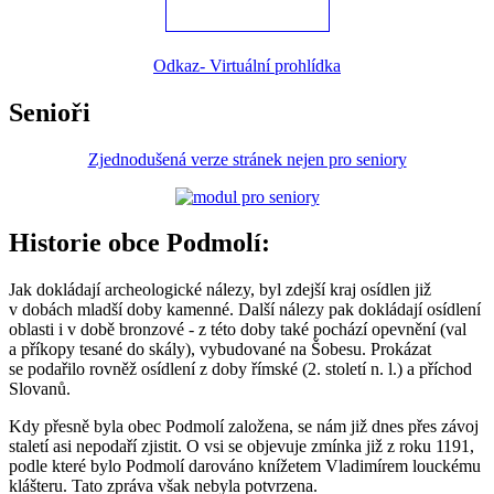
Odkaz- Virtuální prohlídka
Senioři
Zjednodušená verze stránek nejen pro seniory
Historie obce Podmolí:
Jak dokládají archeologické nálezy, byl zdejší kraj osídlen již
v dobách mladší doby kamenné. Další nálezy pak dokládají osídlení
oblasti i v době bronzové - z této doby také pochází opevnění (val
a příkopy tesané do skály), vybudované na Šobesu. Prokázat
se podařilo rovněž osídlení z doby římské (2. století n. l.) a příchod
Slovanů.
Kdy přesně byla obec Podmolí založena, se nám již dnes přes závoj
staletí asi nepodaří zjistit. O vsi se objevuje zmínka již z roku 1191,
podle které bylo Podmolí darováno knížetem Vladimírem louckému
klášteru. Tato zpráva však nebyla potvrzena.