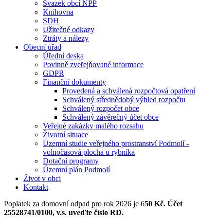
Svazek obcí NPP
Knihovna
SDH
Užitečné odkazy
Ztráty a nálezy
Obecní úřad
Úřední deska
Povinně zveřejňované informace
GDPR
Finanční dokumenty
Provedená a schválená rozpočtová opatření
Schválený střednědobý výhled rozpočtu
Schválený rozpočet obce
Schválený závěrečný účet obce
Veřejné zakázky malého rozsahu
Životní situace
Územní studie veřejného prostranství Podmolí -
volnočasová plocha u rybníka
Dotační programy
Územní plán Podmolí
Život v obci
Kontakt
Poplatek za domovní odpad pro rok 2026 je 6
50 Kč. Účet
25528741/0100, v.s. uveďte číslo RD.