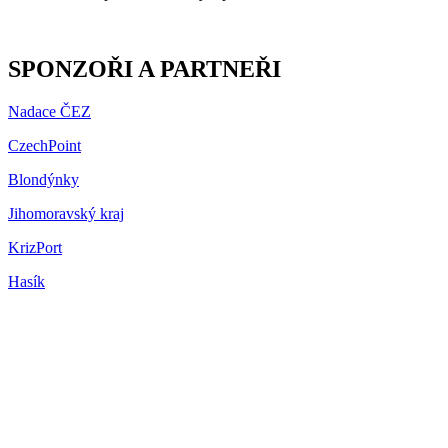
SPONZOŘI A PARTNEŘI
Nadace ČEZ
CzechPoint
Blondýnky
Jihomoravský kraj
KrizPort
Hasík