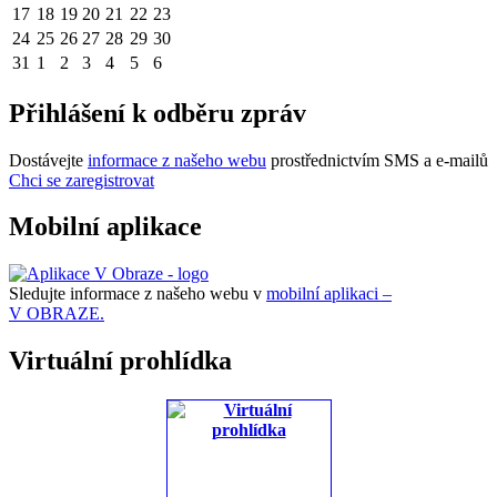
17
18
19
20
21
22
23
24
25
26
27
28
29
30
31
1
2
3
4
5
6
Přihlášení k odběru zpráv
Dostávejte
informace z našeho webu
prostřednictvím SMS a e-mailů
Chci se zaregistrovat
Mobilní aplikace
Sledujte informace z našeho webu v
mobilní aplikaci –
V OBRAZE.
Virtuální prohlídka