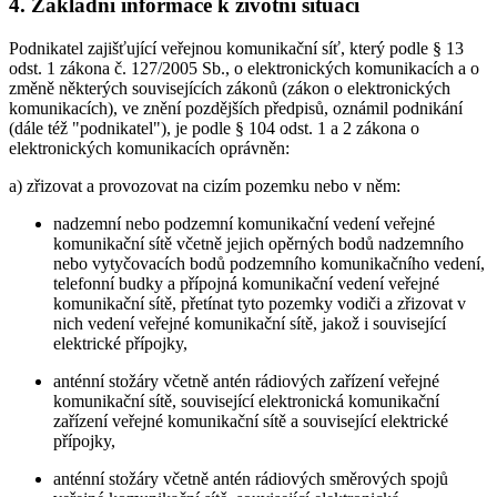
4. Základní informace k životní situaci
Podnikatel zajišťující veřejnou komunikační síť, který podle § 13
odst. 1 zákona č. 127/2005 Sb., o elektronických komunikacích a o
změně některých souvisejících zákonů (zákon o elektronických
komunikacích), ve znění pozdějších předpisů, oznámil podnikání
(dále též "podnikatel"), je podle § 104 odst. 1 a 2 zákona o
elektronických komunikacích oprávněn:
a) zřizovat a provozovat na cizím pozemku nebo v něm:
nadzemní nebo podzemní komunikační vedení veřejné
komunikační sítě včetně jejich opěrných bodů nadzemního
nebo vytyčovacích bodů podzemního komunikačního vedení,
telefonní budky a přípojná komunikační vedení veřejné
komunikační sítě, přetínat tyto pozemky vodiči a zřizovat v
nich vedení veřejné komunikační sítě, jakož i související
elektrické přípojky,
anténní stožáry včetně antén rádiových zařízení veřejné
komunikační sítě, související elektronická komunikační
zařízení veřejné komunikační sítě a související elektrické
přípojky,
anténní stožáry včetně antén rádiových směrových spojů