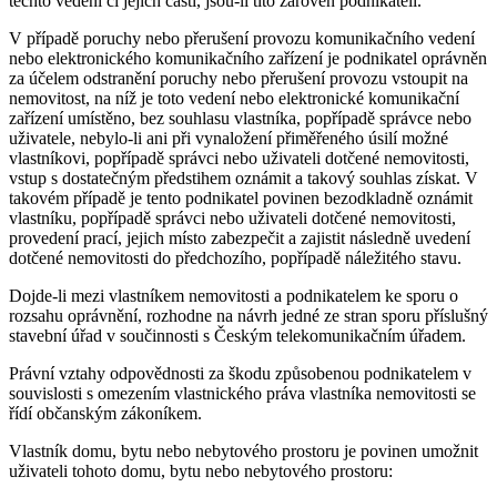
těchto vedení či jejich části, jsou-li tito zároveň podnikateli.
V případě poruchy nebo přerušení provozu komunikačního vedení
nebo elektronického komunikačního zařízení je podnikatel oprávněn
za účelem odstranění poruchy nebo přerušení provozu vstoupit na
nemovitost, na níž je toto vedení nebo elektronické komunikační
zařízení umístěno, bez souhlasu vlastníka, popřípadě správce nebo
uživatele, nebylo-li ani při vynaložení přiměřeného úsilí možné
vlastníkovi, popřípadě správci nebo uživateli dotčené nemovitosti,
vstup s dostatečným předstihem oznámit a takový souhlas získat. V
takovém případě je tento podnikatel povinen bezodkladně oznámit
vlastníku, popřípadě správci nebo uživateli dotčené nemovitosti,
provedení prací, jejich místo zabezpečit a zajistit následně uvedení
dotčené nemovitosti do předchozího, popřípadě náležitého stavu.
Dojde-li mezi vlastníkem nemovitosti a podnikatelem ke sporu o
rozsahu oprávnění, rozhodne na návrh jedné ze stran sporu příslušný
stavební úřad v součinnosti s Českým telekomunikačním úřadem.
Právní vztahy odpovědnosti za škodu způsobenou podnikatelem v
souvislosti s omezením vlastnického práva vlastníka nemovitosti se
řídí občanským zákoníkem.
Vlastník domu, bytu nebo nebytového prostoru je povinen umožnit
uživateli tohoto domu, bytu nebo nebytového prostoru: