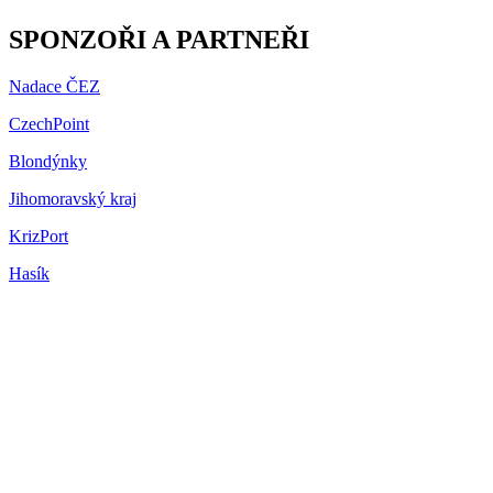
SPONZOŘI A PARTNEŘI
Nadace ČEZ
CzechPoint
Blondýnky
Jihomoravský kraj
KrizPort
Hasík