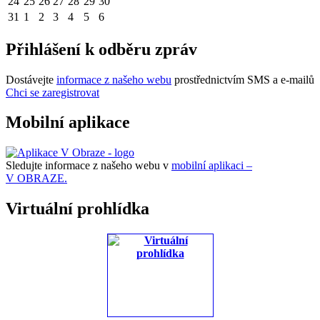
24
25
26
27
28
29
30
31
1
2
3
4
5
6
Přihlášení k odběru zpráv
Dostávejte
informace z našeho webu
prostřednictvím SMS a e-mailů
Chci se zaregistrovat
Mobilní aplikace
Sledujte informace z našeho webu v
mobilní aplikaci –
V OBRAZE.
Virtuální prohlídka