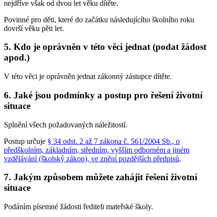
nejdříve však od dvou let věku dítěte.
Povinné pro děti, které do začátku následujícího školního roku
dovrší věku pěti let.
5. Kdo je oprávněn v této věci jednat (podat žádost
apod.)
V této věci je oprávněn jednat zákonný zástupce dítěte.
6. Jaké jsou podmínky a postup pro řešení životní
situace
Splnění všech požadovaných náležitostí.
Postup určuje
§ 34 odst. 2 až 7 zákona č. 561/2004 Sb., o
předškolním, základním, středním, vyšším odborném a jiném
vzdělávání (školský zákon), ve znění pozdějších předpisů
.
7. Jakým způsobem můžete zahájit řešení životní
situace
Podáním písemné žádosti řediteli mateřské školy.