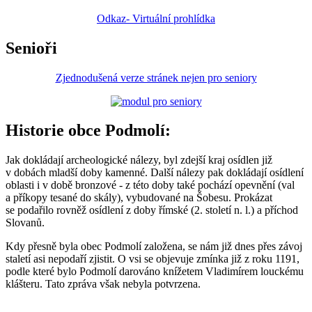
Odkaz- Virtuální prohlídka
Senioři
Zjednodušená verze stránek nejen pro seniory
Historie obce Podmolí:
Jak dokládají archeologické nálezy, byl zdejší kraj osídlen již
v dobách mladší doby kamenné. Další nálezy pak dokládají osídlení
oblasti i v době bronzové - z této doby také pochází opevnění (val
a příkopy tesané do skály), vybudované na Šobesu. Prokázat
se podařilo rovněž osídlení z doby římské (2. století n. l.) a příchod
Slovanů.
Kdy přesně byla obec Podmolí založena, se nám již dnes přes závoj
staletí asi nepodaří zjistit. O vsi se objevuje zmínka již z roku 1191,
podle které bylo Podmolí darováno knížetem Vladimírem louckému
klášteru. Tato zpráva však nebyla potvrzena.