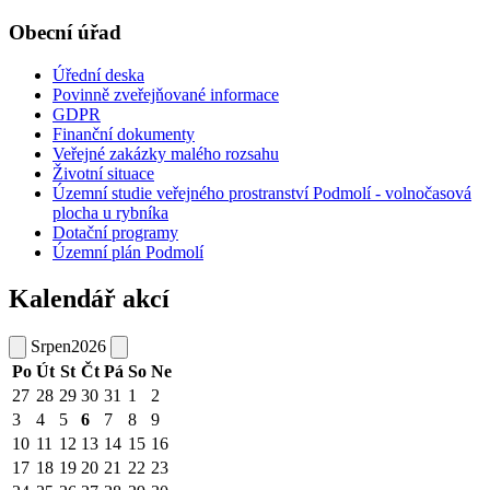
Obecní úřad
Úřední deska
Povinně zveřejňované informace
GDPR
Finanční dokumenty
Veřejné zakázky malého rozsahu
Životní situace
Územní studie veřejného prostranství Podmolí - volnočasová
plocha u rybníka
Dotační programy
Územní plán Podmolí
Kalendář akcí
Srpen
2026
Po
Út
St
Čt
Pá
So
Ne
27
28
29
30
31
1
2
3
4
5
6
7
8
9
10
11
12
13
14
15
16
17
18
19
20
21
22
23