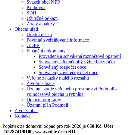
Svazek obcí NPP
Knihovna
SDH
Užitečné odkazy
Ztráty a nálezy
Obecní úřad
Úřední deska
Povinně zveřejňované informace
GDPR
Finanční dokumenty
Provedená a schválená rozpočtová opatření
Schválený střednědobý výhled rozpočtu
Schválený rozpočet obce
Schválený závěrečný účet obce
Veřejné zakázky malého rozsahu
Životní situace
Územní studie veřejného prostranství Podmolí -
volnočasová plocha u rybníka
Dotační programy
Územní plán Podmolí
Život v obci
Kontakt
Poplatek za domovní odpad pro rok 2026 je 6
50 Kč. Účet
25528741/0100, v.s. uveďte číslo RD.