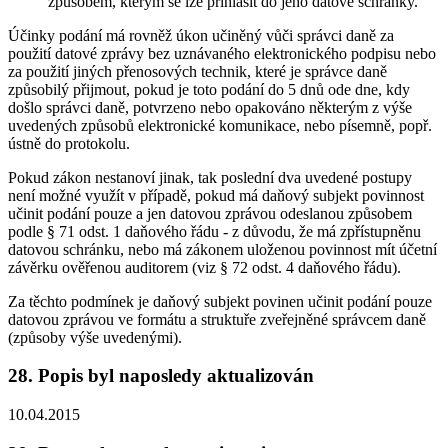
způsobem, kterým se lze přihlásit do jeho datové schránky.
Účinky podání má rovněž úkon učiněný vůči správci daně za
použití datové zprávy bez uznávaného elektronického podpisu nebo
za použití jiných přenosových technik, které je správce daně
způsobilý přijmout, pokud je toto podání do 5 dnů ode dne, kdy
došlo správci daně, potvrzeno nebo opakováno některým z výše
uvedených způsobů elektronické komunikace, nebo písemně, popř.
ústně do protokolu.
Pokud zákon nestanoví jinak, tak poslední dva uvedené postupy
není možné využít v případě, pokud má daňový subjekt povinnost
učinit podání pouze a jen datovou zprávou odeslanou způsobem
podle § 71 odst. 1 daňového řádu - z důvodu, že má zpřístupněnu
datovou schránku, nebo má zákonem uloženou povinnost mít účetní
závěrku ověřenou auditorem (viz § 72 odst. 4 daňového řádu).
Za těchto podmínek je daňový subjekt povinen učinit podání pouze
datovou zprávou ve formátu a struktuře zveřejněné správcem daně
(způsoby výše uvedenými).
28. Popis byl naposledy aktualizován
10.04.2015