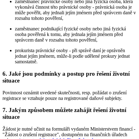
zaměstnanec právnické osoby nebo jiná fyzická osoba, která
vykonává činnost této právnické osoby - právnická osoba je
může pověřit, aby jednali jejím jménem před správcem daně v
rozsahu tohoto pověření,
zaměstnanec podnikající fyzické osoby nebo jiná fyzická
osoba pověřená k tomu, aby jednala jejím jménem před
správcem daně v rozsahu tohoto pověření,
prokurista právnické osoby - při správě daní je oprávněn
jednat jejím jménem, může-li podle udělené prokury jednat
samostatně.
6. Jaké jsou podmínky a postup pro řešení životní
situace
Povinnost oznámit uvedené skutečnosti, resp. požádat o zrušení
registrace se vztahuje pouze na registrované daňové subjekty.
7. Jakým způsobem můžete zahájit řešení životní
situace
Žádost je nutné učinit na formuláři vydaném Ministerstvem financí -
"Žádost o zrušení registrace", dostupném na finančních úřadech