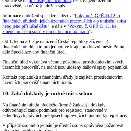
Obraťte se na
příslušný finanční úřad
, resp. na jeho územní
pracoviště, na němž je uložen spis.
Informace o uložení spisu lze nalézt v "
Pokynu č. GFŘ-D-12, o
finančních úřadech, jejich územních pracovištích a o umístění spisu
nebo jeho příslušné části
", a dále v "
Pokynu č. GFŘ-D-13, ke
změně umístění spisů v rámci finančního úřadu
".
Od 1. ledna 2013 je na území České republiky zřízeno 14
finančních úřadů, a to pro jednotlivé kraje, pro hlavní město Prahu, a
dále Specializovaný finanční úřad.
Finanční úřad vykonává věcnou působnost prostřednictvím svých
územních pracovišť, na nichž jsou uloženy daňové spisy poplatníků.
Kontakt poplatníků s finančními úřady je zajištěn prostřednictvím
územních pracovišť finančních úřadů.
10. Jaké doklady je nutné mít s sebou
Na finančním úřadu předložte (kromě žádosti) i doklady
odůvodňující zánik podmínek pro registraci, stanovené v
jednotlivých právních předpisech upravujících podmínky registrace.
V případě osobního jednání je úřední osoba oprávněna požadovat
předložení průkazu totožnosti.