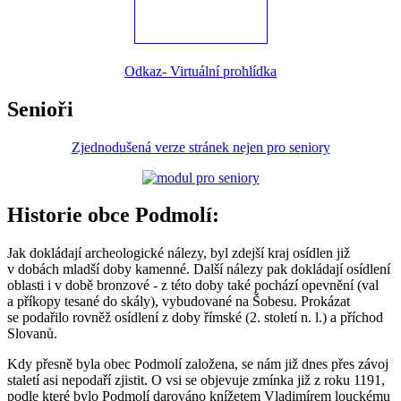
Odkaz- Virtuální prohlídka
Senioři
Zjednodušená verze stránek nejen pro seniory
Historie obce Podmolí:
Jak dokládají archeologické nálezy, byl zdejší kraj osídlen již
v dobách mladší doby kamenné. Další nálezy pak dokládají osídlení
oblasti i v době bronzové - z této doby také pochází opevnění (val
a příkopy tesané do skály), vybudované na Šobesu. Prokázat
se podařilo rovněž osídlení z doby římské (2. století n. l.) a příchod
Slovanů.
Kdy přesně byla obec Podmolí založena, se nám již dnes přes závoj
staletí asi nepodaří zjistit. O vsi se objevuje zmínka již z roku 1191,
podle které bylo Podmolí darováno knížetem Vladimírem louckému