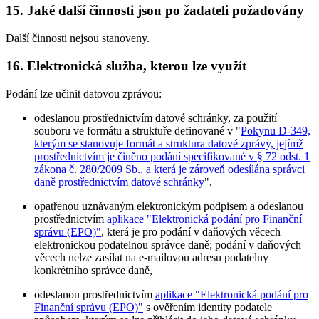
15. Jaké další činnosti jsou po žadateli požadovány
Další činnosti nejsou stanoveny.
16. Elektronická služba, kterou lze využít
Podání lze učinit datovou zprávou:
odeslanou prostřednictvím datové schránky, za použití
souboru ve formátu a struktuře definované v "
Pokynu D-349,
kterým se stanovuje formát a struktura datové zprávy, jejímž
prostřednictvím je činěno podání specifikované v § 72 odst. 1
zákona č. 280/2009 Sb., a která je zároveň odesílána správci
daně prostřednictvím datové schránky
",
opatřenou uznávaným elektronickým podpisem a odeslanou
prostřednictvím
aplikace "Elektronická podání pro Finanční
správu (EPO)"
, která je pro podání v daňových věcech
elektronickou podatelnou správce daně; podání v daňových
věcech nelze zasílat na e-mailovou adresu podatelny
konkrétního správce daně,
odeslanou prostřednictvím
aplikace "Elektronická podání pro
Finanční správu (EPO)"
s ověřením identity podatele