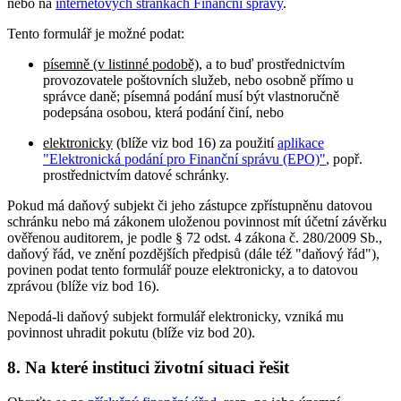
nebo na
internetových stránkách Finanční správy
.
Tento formulář je možné podat:
písemně (v listinné podobě)
, a to buď prostřednictvím
provozovatele poštovních služeb, nebo osobně přímo u
správce daně; písemná podání musí být vlastnoručně
podepsána osobou, která podání činí, nebo
elektronicky
(blíže viz bod 16) za použití
aplikace
"Elektronická podání pro Finanční správu (EPO)"
, popř.
prostřednictvím datové schránky.
Pokud má daňový subjekt či jeho zástupce zpřístupněnu datovou
schránku nebo má zákonem uloženou povinnost mít účetní závěrku
ověřenou auditorem, je podle § 72 odst. 4 zákona č. 280/2009 Sb.,
daňový řád, ve znění pozdějších předpisů (dále též "daňový řád"),
povinen podat tento formulář pouze elektronicky, a to datovou
zprávou (blíže viz bod 16).
Nepodá-li daňový subjekt formulář elektronicky, vzniká mu
povinnost uhradit pokutu (blíže viz bod 20).
8. Na které instituci životní situaci řešit