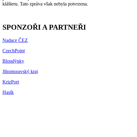
klášteru. Tato zpráva však nebyla potvrzena.
SPONZOŘI A PARTNEŘI
Nadace ČEZ
CzechPoint
Blondýnky
Jihomoravský kraj
KrizPort
Hasík