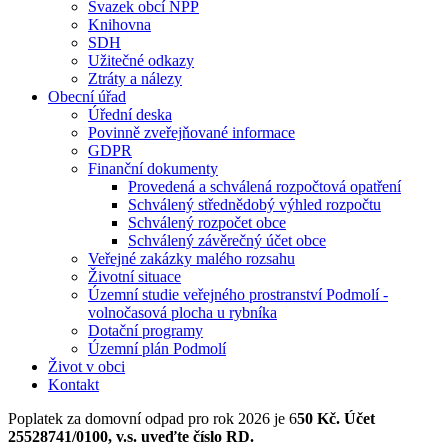
Svazek obcí NPP
Knihovna
SDH
Užitečné odkazy
Ztráty a nálezy
Obecní úřad
Úřední deska
Povinně zveřejňované informace
GDPR
Finanční dokumenty
Provedená a schválená rozpočtová opatření
Schválený střednědobý výhled rozpočtu
Schválený rozpočet obce
Schválený závěrečný účet obce
Veřejné zakázky malého rozsahu
Životní situace
Územní studie veřejného prostranství Podmolí -
volnočasová plocha u rybníka
Dotační programy
Územní plán Podmolí
Život v obci
Kontakt
Poplatek za domovní odpad pro rok 2026 je 6
50 Kč. Účet
25528741/0100, v.s. uveďte číslo RD.