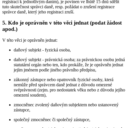
registraci k jednotlivým daním), je povinen ve lhůtě 15 dnů sdělit
tuto skutečnost správci daně, resp. požádat o zrušení registrace
správce daně, který jeho registraci zruší.
5. Kdo je oprávněn v této věci jednat (podat žádost
apod.)
V této věci je oprávněn jednat:
daňový subjekt - fyzická osoba,
daňový subjekt - právnická osoba; za právnickou osobu jedná
statutární orgán nebo ten, kdo prokáže, že je oprávněn jednat
jejím jménem podle jiného právního předpisu,
zákonný zástupce nebo opatrovník fyzické osoby, která
nemůže před správcem daně jednat z důvodu omezené
svéprávnosti (zejm. pro nedostatek věku nebo z důvodu jejího
omezení soudem),
zmocněnec zvolený daňovým subjektem nebo ustanovený
zástupce,
společný zmocněnec či společný zástupce,