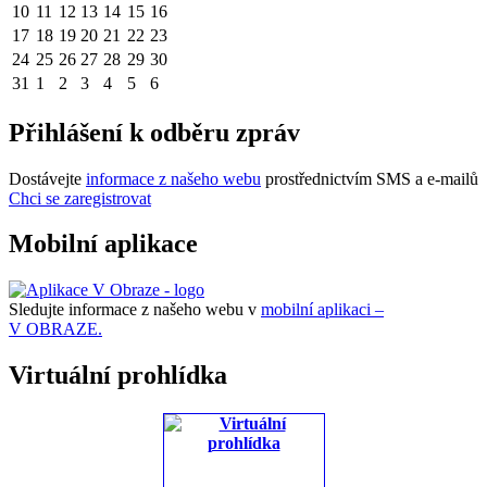
10
11
12
13
14
15
16
17
18
19
20
21
22
23
24
25
26
27
28
29
30
31
1
2
3
4
5
6
Přihlášení k odběru zpráv
Dostávejte
informace z našeho webu
prostřednictvím SMS a e-mailů
Chci se zaregistrovat
Mobilní aplikace
Sledujte informace z našeho webu v
mobilní aplikaci –
V OBRAZE.
Virtuální prohlídka