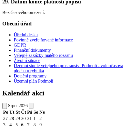
29. Datum konce platnosti popisu
Bez časového omezení.
Obecní úřad
Úřední deska
Povinně zveřejňované informace
GDPR
Finanční dokumenty
Veřejné zakázky malého rozsahu
Životní situace
Územní studie veřejného prostranství Podmolí - volnočasová
plocha u rybníka
Dotační programy
Územní plán Podmolí
Kalendář akcí
Srpen
2026
Po
Út
St
Čt
Pá
So
Ne
27
28
29
30
31
1
2
3
4
5
6
7
8
9