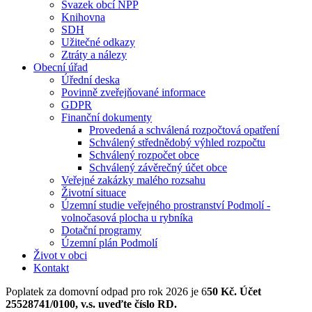
Svazek obcí NPP
Knihovna
SDH
Užitečné odkazy
Ztráty a nálezy
Obecní úřad
Úřední deska
Povinně zveřejňované informace
GDPR
Finanční dokumenty
Provedená a schválená rozpočtová opatření
Schválený střednědobý výhled rozpočtu
Schválený rozpočet obce
Schválený závěrečný účet obce
Veřejné zakázky malého rozsahu
Životní situace
Územní studie veřejného prostranství Podmolí -
volnočasová plocha u rybníka
Dotační programy
Územní plán Podmolí
Život v obci
Kontakt
Poplatek za domovní odpad pro rok 2026 je 6
50 Kč. Účet
25528741/0100, v.s. uveďte číslo RD.