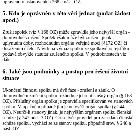
upraveno v ustanoveních 268 a násl. OZ.
5. Kdo je oprávněn v této věci jednat (podat žádost
apod.)
Zrušit spolek (viz § 168 OZ) může zpravidla jeho nejvyšší orgán -
dobrovolné zrušení. Spolek však může být zrušen i jinak -
uplynutím doby, rozhodnutím orgánu veřejné moci (§172 OZ) či
dosažením účelu. Návrh na výmaz spolku ze spolkového rejstříku
podává obvykle statutár zrušeného spolku. V podrobnostech viz
dále.
6. Jaké jsou podmínky a postup pro řešení životní
situace
Ukončení činnosti spolku má dvě fáze - zrušení a zánik. O
dobrovolném zrušení spolku rozhoduje jeho příslušný orgán (§ 168
OZ). Příslušný orgán spolku je zpravidla specifikován ve stanovách
spolku. V opačném případě jím je nejvyšší orgán spolku (§ 244
OZ). Neurčí-li stanovy jinak, je nejvyšším orgánem spolku členská
schůze (§ 247 odst. 3 OZ). Co se týče pravidel pro zasedání členské
schůze spolku, vychází se ze stanov spolku, případně srov. § 248 a
násl. OZ.