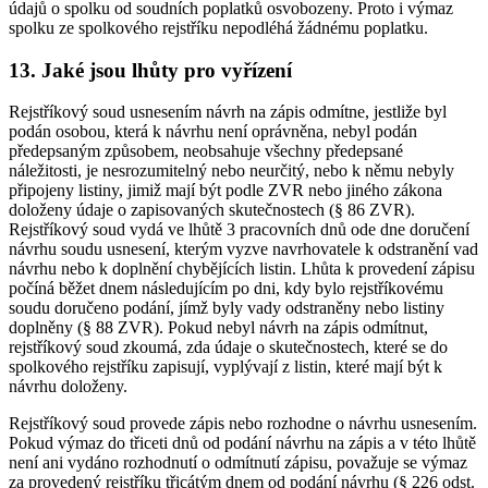
údajů o spolku od soudních poplatků osvobozeny. Proto i výmaz
spolku ze spolkového rejstříku nepodléhá žádnému poplatku.
13. Jaké jsou lhůty pro vyřízení
Rejstříkový soud usnesením návrh na zápis odmítne, jestliže byl
podán osobou, která k návrhu není oprávněna, nebyl podán
předepsaným způsobem, neobsahuje všechny předepsané
náležitosti, je nesrozumitelný nebo neurčitý, nebo k němu nebyly
připojeny listiny, jimiž mají být podle ZVR nebo jiného zákona
doloženy údaje o zapisovaných skutečnostech (§ 86 ZVR).
Rejstříkový soud vydá ve lhůtě 3 pracovních dnů ode dne doručení
návrhu soudu usnesení, kterým vyzve navrhovatele k odstranění vad
návrhu nebo k doplnění chybějících listin. Lhůta k provedení zápisu
počíná běžet dnem následujícím po dni, kdy bylo rejstříkovému
soudu doručeno podání, jímž byly vady odstraněny nebo listiny
doplněny (§ 88 ZVR). Pokud nebyl návrh na zápis odmítnut,
rejstříkový soud zkoumá, zda údaje o skutečnostech, které se do
spolkového rejstříku zapisují, vyplývají z listin, které mají být k
návrhu doloženy.
Rejstříkový soud provede zápis nebo rozhodne o návrhu usnesením.
Pokud výmaz do třiceti dnů od podání návrhu na zápis a v této lhůtě
není ani vydáno rozhodnutí o odmítnutí zápisu, považuje se výmaz
za provedený rejstříku třicátým dnem od podání návrhu (§ 226 odst.