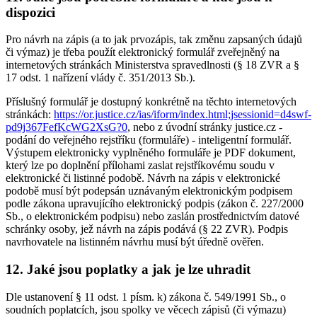
dispozici
Pro návrh na zápis (a to jak prvozápis, tak změnu zapsaných údajů
či výmaz) je třeba použít elektronický formulář zveřejněný na
internetových stránkách Ministerstva spravedlnosti (§ 18 ZVR a §
17 odst. 1 nařízení vlády č. 351/2013 Sb.).
Příslušný formulář je dostupný konkrétně na těchto internetových
stránkách:
https://or.justice.cz/ias/iform/index.html;jsessionid=d4swf-
pd9j367FefKcWG2XsG?0
, nebo z úvodní stránky justice.cz -
podání do veřejného rejstříku (formuláře) - inteligentní formulář.
Výstupem elektronicky vyplněného formuláře je PDF dokument,
který lze po doplnění přílohami zaslat rejstříkovému soudu v
elektronické či listinné podobě. Návrh na zápis v elektronické
podobě musí být podepsán uznávaným elektronickým podpisem
podle zákona upravujícího elektronický podpis (zákon č. 227/2000
Sb., o elektronickém podpisu) nebo zaslán prostřednictvím datové
schránky osoby, jež návrh na zápis podává (§ 22 ZVR). Podpis
navrhovatele na listinném návrhu musí být úředně ověřen.
12. Jaké jsou poplatky a jak je lze uhradit
Dle ustanovení § 11 odst. 1 písm. k) zákona č. 549/1991 Sb., o
soudních poplatcích, jsou spolky ve věcech zápisů (či výmazu)