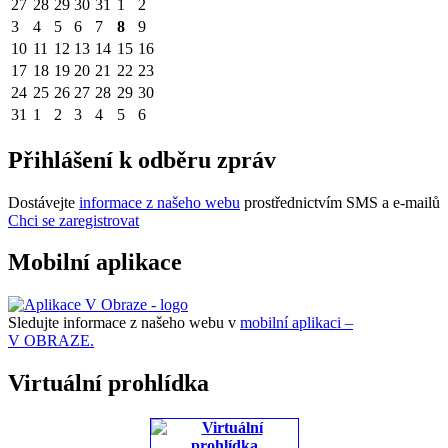
27
28
29
30
31
1
2
3
4
5
6
7
8
9
10
11
12
13
14
15
16
17
18
19
20
21
22
23
24
25
26
27
28
29
30
31
1
2
3
4
5
6
Přihlášení k odběru zpráv
Dostávejte
informace z našeho webu
prostřednictvím SMS a e-mailů
Chci se zaregistrovat
Mobilní aplikace
Sledujte informace z našeho webu v
mobilní aplikaci –
V OBRAZE.
Virtuální prohlídka