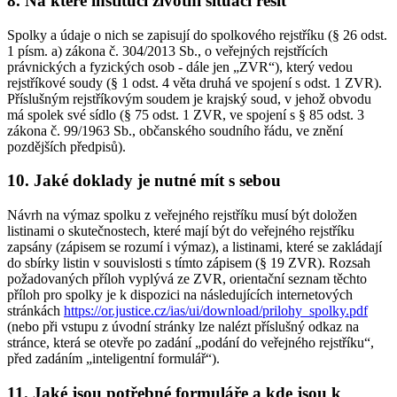
8. Na které instituci životní situaci řešit
Spolky a údaje o nich se zapisují do spolkového rejstříku (§ 26 odst.
1 písm. a) zákona č. 304/2013 Sb., o veřejných rejstřících
právnických a fyzických osob - dále jen „ZVR“), který vedou
rejstříkové soudy (§ 1 odst. 4 věta druhá ve spojení s odst. 1 ZVR).
Příslušným rejstříkovým soudem je krajský soud, v jehož obvodu
má spolek své sídlo (§ 75 odst. 1 ZVR, ve spojení s § 85 odst. 3
zákona č. 99/1963 Sb., občanského soudního řádu, ve znění
pozdějších předpisů).
10. Jaké doklady je nutné mít s sebou
Návrh na výmaz spolku z veřejného rejstříku musí být doložen
listinami o skutečnostech, které mají být do veřejného rejstříku
zapsány (zápisem se rozumí i výmaz), a listinami, které se zakládají
do sbírky listin v souvislosti s tímto zápisem (§ 19 ZVR). Rozsah
požadovaných příloh vyplývá ze ZVR, orientační seznam těchto
příloh pro spolky je k dispozici na následujících internetových
stránkách
https://or.justice.cz/ias/ui/download/prilohy_spolky.pdf
(nebo při vstupu z úvodní stránky lze nalézt příslušný odkaz na
stránce, která se otevře po zadání „podání do veřejného rejstříku“,
před zadáním „inteligentní formulář“).
11. Jaké jsou potřebné formuláře a kde jsou k