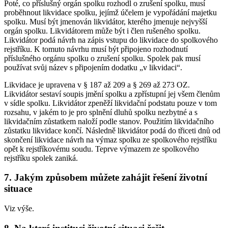
Poté, co příslušný orgán spolku rozhodl o zrušení spolku, musí
proběhnout likvidace spolku, jejímž účelem je vypořádání majetku
spolku. Musí být jmenován likvidátor, kterého jmenuje nejvyšší
orgán spolku. Likvidátorem může být i člen rušeného spolku.
Likvidátor podá návrh na zápis vstupu do likvidace do spolkového
rejstříku. K tomuto návrhu musí být připojeno rozhodnutí
příslušného orgánu spolku o zrušení spolku. Spolek pak musí
používat svůj název s připojením dodatku „v likvidaci“.
Likvidace je upravena v § 187 až 209 a § 269 až 273 OZ.
Likvidátor sestaví soupis jmění spolku a zpřístupní jej všem členům
v sídle spolku. Likvidátor zpeněží likvidační podstatu pouze v tom
rozsahu, v jakém to je pro splnění dluhů spolku nezbytné a s
likvidačním zůstatkem naloží podle stanov. Použitím likvidačního
zůstatku likvidace končí. Následně likvidátor podá do třiceti dnů od
skončení likvidace návrh na výmaz spolku ze spolkového rejstříku
opět k rejstříkovému soudu. Teprve výmazem ze spolkového
rejstříku spolek zaniká.
7. Jakým způsobem můžete zahájit řešení životní
situace
Viz výše.