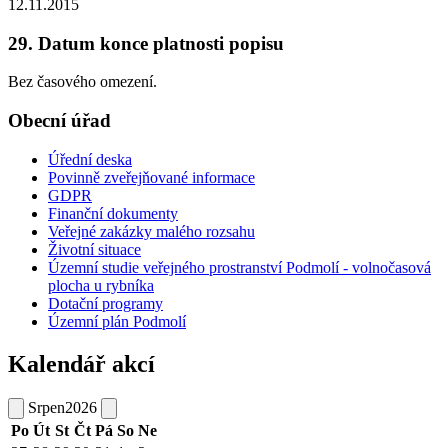
12.11.2015
29. Datum konce platnosti popisu
Bez časového omezení.
Obecní úřad
Úřední deska
Povinně zveřejňované informace
GDPR
Finanční dokumenty
Veřejné zakázky malého rozsahu
Životní situace
Územní studie veřejného prostranství Podmolí - volnočasová
plocha u rybníka
Dotační programy
Územní plán Podmolí
Kalendář akcí
Srpen
2026
Po
Út
St
Čt
Pá
So
Ne