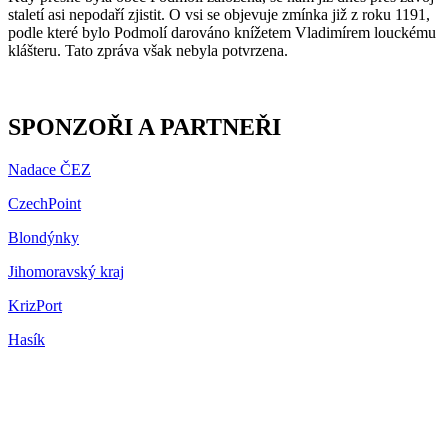
staletí asi nepodaří zjistit. O vsi se objevuje zmínka již z roku 1191,
podle které bylo Podmolí darováno knížetem Vladimírem louckému
klášteru. Tato zpráva však nebyla potvrzena.
SPONZOŘI A PARTNEŘI
Nadace ČEZ
CzechPoint
Blondýnky
Jihomoravský kraj
KrizPort
Hasík