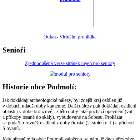
Odkaz- Virtuální prohlídka
Senioři
Zjednodušená verze stránek nejen pro seniory
Historie obce Podmolí:
Jak dokládají archeologické nálezy, byl zdejší kraj osídlen již
v dobách mladší doby kamenné. Další nálezy pak dokládají osídlení
oblasti i v době bronzové - z této doby také pochází opevnění (val
a příkopy tesané do skály), vybudované na Šobesu. Prokázat
se podařilo rovněž osídlení z doby římské (2. století n. l.) a příchod
Slovanů.
Kdy přesně byla obec Podmolí založena, se nám již dnes přes závoj