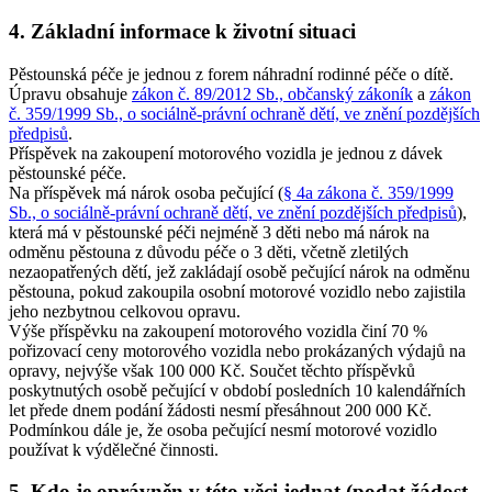
4. Základní informace k životní situaci
Pěstounská péče je jednou z forem náhradní rodinné péče o dítě.
Úpravu obsahuje
zákon č. 89/2012 Sb., občanský zákoník
a
zákon
č. 359/1999 Sb., o sociálně-právní ochraně dětí, ve znění pozdějších
předpisů
.
Příspěvek na zakoupení motorového vozidla je jednou z dávek
pěstounské péče.
Na příspěvek má nárok osoba pečující (
§ 4a zákona č. 359/1999
Sb., o sociálně-právní ochraně dětí, ve znění pozdějších předpisů
),
která má v pěstounské péči nejméně 3 děti nebo má nárok na
odměnu pěstouna z důvodu péče o 3 děti, včetně zletilých
nezaopatřených dětí, jež zakládají osobě pečující nárok na odměnu
pěstouna, pokud zakoupila osobní motorové vozidlo nebo zajistila
jeho nezbytnou celkovou opravu.
Výše příspěvku na zakoupení motorového vozidla činí 70 %
pořizovací ceny motorového vozidla nebo prokázaných výdajů na
opravy, nejvýše však 100 000 Kč. Součet těchto příspěvků
poskytnutých osobě pečující v období posledních 10 kalendářních
let přede dnem podání žádosti nesmí přesáhnout 200 000 Kč.
Podmínkou dále je, že osoba pečující nesmí motorové vozidlo
používat k výdělečné činnosti.
5. Kdo je oprávněn v této věci jednat (podat žádost