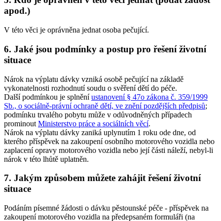
apod.)
V této věci je oprávněna jednat osoba pečující.
6. Jaké jsou podmínky a postup pro řešení životní
situace
Nárok na výplatu dávky vzniká osobě pečující na základě
vykonatelnosti rozhodnutí soudu o svěření dětí do péče.
Další podmínkou je splnění
ustanovení § 47o zákona č. 359/1999
Sb., o sociálně-právní ochraně dětí, ve znění pozdějších předpisů
;
podmínku trvalého pobytu může v odůvodněných případech
prominout
Ministerstvo práce a sociálních věcí
.
Nárok na výplatu dávky zaniká uplynutím 1 roku ode dne, od
kterého příspěvek na zakoupení osobního motorového vozidla nebo
zaplacení opravy motorového vozidla nebo její části náleží, nebyl-li
nárok v této lhůtě uplatněn.
7. Jakým způsobem můžete zahájit řešení životní
situace
Podáním písemné žádosti o dávku pěstounské péče - příspěvek na
zakoupení motorového vozidla na předepsaném formuláři (na