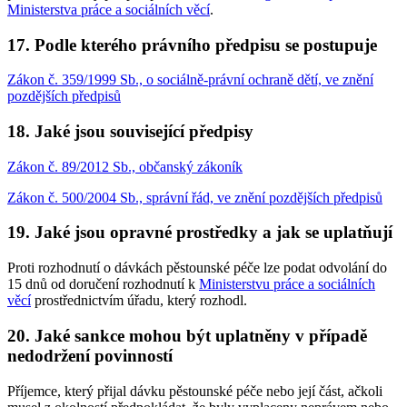
Ministerstva práce a sociálních věcí
.
17. Podle kterého právního předpisu se postupuje
Zákon č. 359/1999 Sb., o sociálně-právní ochraně dětí, ve znění
pozdějších předpisů
18. Jaké jsou související předpisy
Zákon č. 89/2012 Sb., občanský zákoník
Zákon č. 500/2004 Sb., správní řád, ve znění pozdějších předpisů
19. Jaké jsou opravné prostředky a jak se uplatňují
Proti rozhodnutí o dávkách pěstounské péče lze podat odvolání do
15 dnů od doručení rozhodnutí k
Ministerstvu práce a sociálních
věcí
prostřednictvím úřadu, který rozhodl.
20. Jaké sankce mohou být uplatněny v případě
nedodržení povinností
Příjemce, který přijal dávku pěstounské péče nebo její část, ačkoli