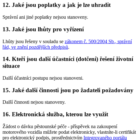
12. Jaké jsou poplatky a jak je lze uhradit
Správní ani jiné poplatky nejsou stanoveny.
13. Jaké jsou lhůty pro vyřízení
Lhůty jsou řešeny v souladu se
zákonem č. 500/2004 Sb., správní
řád, ve znění pozdějších předpisů
.
14. Kteří jsou další účastníci (dotčení) řešení životní
situace
Další účastníci postupu nejsou stanoveni.
15. Jaké další činnosti jsou po žadateli požadovány
Další činnosti nejsou stanoveny.
16. Elektronická služba, kterou lze využít
Žádost o dávku pěstounské péče - příspěvek na zakoupení
motorového vozidla můžete podat elektronicky, vlastníte-li certifikát
pro elektronický podpis, prostřednictvím
Integrovaného portálu