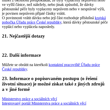
musel z okolností předpokládat, že byly vyplaceny neprávem nebo
ve vyšší částce, než náležely, nebo jinak způsobil, že dávky
pěstounské péče byly vyplaceny neprávem nebo v nesprávné výši,
je povinen neprávem přijaté částky vrátit.
O povinnosti vrátit dávku nebo její část rozhoduje příslušná
krajská
pobočka Úřadu práce České republiky
, která dávky pěstounské péče
vyplácí nebo vyplácela naposledy.
21. Nejčastější dotazy
22. Další informace
Můžete se obrátit na kterékoli
kontaktní pracoviště Úřadu práce
České republiky
.
23. Informace o popisovaném postupu (o řešení
životní situace) je možné získat také z jiných zdrojů
a v jiné formě
Ministerstvo práce a sociálních věcí
Integrovaný portál Ministerstva práce a sociálních věcí