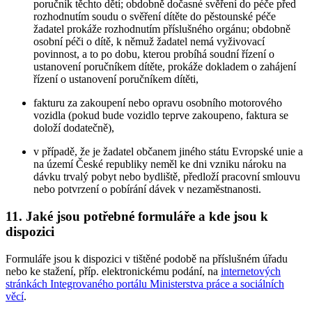
poručník těchto dětí; obdobně dočasné svěření do péče před
rozhodnutím soudu o svěření dítěte do pěstounské péče
žadatel prokáže rozhodnutím příslušného orgánu; obdobně
osobní péči o dítě, k němuž žadatel nemá vyživovací
povinnost, a to po dobu, kterou probíhá soudní řízení o
ustanovení poručníkem dítěte, prokáže dokladem o zahájení
řízení o ustanovení poručníkem dítěti,
fakturu za zakoupení nebo opravu osobního motorového
vozidla (pokud bude vozidlo teprve zakoupeno, faktura se
doloží dodatečně),
v případě, že je žadatel občanem jiného státu Evropské unie a
na území České republiky neměl ke dni vzniku nároku na
dávku trvalý pobyt nebo bydliště, předloží pracovní smlouvu
nebo potvrzení o pobírání dávek v nezaměstnanosti.
11. Jaké jsou potřebné formuláře a kde jsou k
dispozici
Formuláře jsou k dispozici v tištěné podobě na příslušném úřadu
nebo ke stažení, příp. elektronickému podání, na
internetových
stránkách Integrovaného portálu Ministerstva práce a sociálních
věcí
.