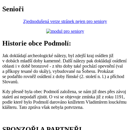
Senioři
Zjednodušená verze stránek nejen pro seniory
Historie obce Podmolí:
Jak dokládají archeologické nálezy, byl zdejší kraj osídlen již
v dobách mladší doby kamenné. Další nálezy pak dokládají osídlení
oblasti i v době bronzové - z této doby také pochází opevnění (val
a příkopy tesané do skály), vybudované na Šobesu. Prokázat
se podařilo rovněž osídlení z doby římské (2. století n. l.) a příchod
Slovanů.
Kdy přesně byla obec Podmolí založena, se nám již dnes přes závoj
staletí asi nepodaří zjistit. O vsi se objevuje zmínka již z roku 1191,
podle které bylo Podmolí darováno knížetem Vladimírem louckému
klášteru. Tato zpráva však nebyla potvrzena.
SPONZOŘI A PARTNEŘI