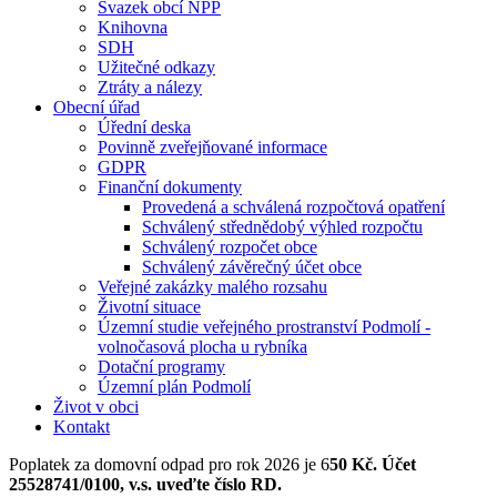
Svazek obcí NPP
Knihovna
SDH
Užitečné odkazy
Ztráty a nálezy
Obecní úřad
Úřední deska
Povinně zveřejňované informace
GDPR
Finanční dokumenty
Provedená a schválená rozpočtová opatření
Schválený střednědobý výhled rozpočtu
Schválený rozpočet obce
Schválený závěrečný účet obce
Veřejné zakázky malého rozsahu
Životní situace
Územní studie veřejného prostranství Podmolí -
volnočasová plocha u rybníka
Dotační programy
Územní plán Podmolí
Život v obci
Kontakt
Poplatek za domovní odpad pro rok 2026 je 6
50 Kč. Účet
25528741/0100, v.s. uveďte číslo RD.