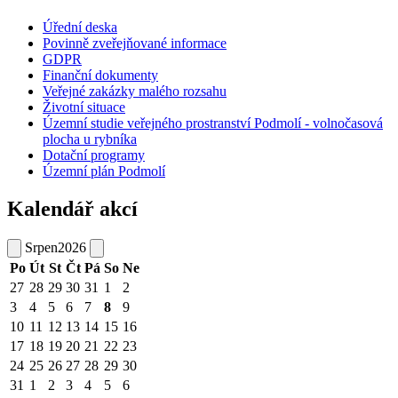
Úřední deska
Povinně zveřejňované informace
GDPR
Finanční dokumenty
Veřejné zakázky malého rozsahu
Životní situace
Územní studie veřejného prostranství Podmolí - volnočasová
plocha u rybníka
Dotační programy
Územní plán Podmolí
Kalendář akcí
Srpen
2026
Po
Út
St
Čt
Pá
So
Ne
27
28
29
30
31
1
2
3
4
5
6
7
8
9
10
11
12
13
14
15
16
17
18
19
20
21
22
23
24
25
26
27
28
29
30
31
1
2
3
4
5
6