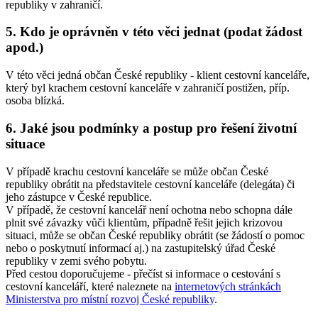
republiky v zahraničí.
5. Kdo je oprávněn v této věci jednat (podat žádost
apod.)
V této věci jedná občan České republiky - klient cestovní kanceláře,
který byl krachem cestovní kanceláře v zahraničí postižen, příp.
osoba blízká.
6. Jaké jsou podmínky a postup pro řešení životní
situace
V případě krachu cestovní kanceláře se může občan České
republiky obrátit na představitele cestovní kanceláře (delegáta) či
jeho zástupce v České republice.
V případě, že cestovní kancelář není ochotna nebo schopna dále
plnit své závazky vůči klientům, případně řešit jejich krizovou
situaci, může se občan České republiky obrátit (se žádostí o pomoc
nebo o poskytnutí informací aj.) na zastupitelský úřad České
republiky v zemi svého pobytu.
Před cestou doporučujeme - přečíst si informace o cestování s
cestovní kanceláří, které naleznete na
internetových stránkách
Ministerstva pro místní rozvoj České republiky
.