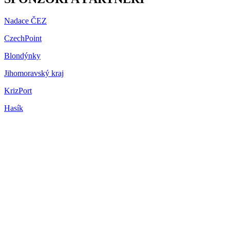
Nadace ČEZ
CzechPoint
Blondýnky
Jihomoravský kraj
KrizPort
Hasík