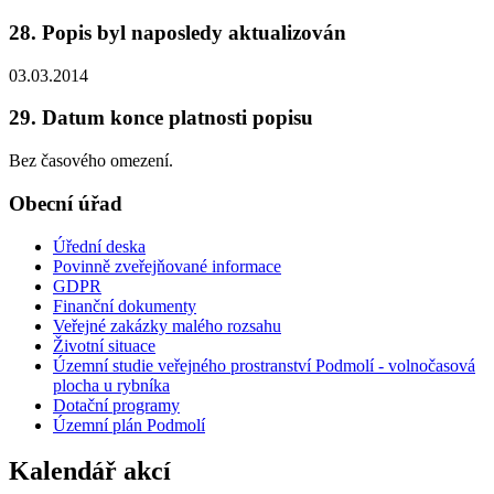
28. Popis byl naposledy aktualizován
03.03.2014
29. Datum konce platnosti popisu
Bez časového omezení.
Obecní úřad
Úřední deska
Povinně zveřejňované informace
GDPR
Finanční dokumenty
Veřejné zakázky malého rozsahu
Životní situace
Územní studie veřejného prostranství Podmolí - volnočasová
plocha u rybníka
Dotační programy
Územní plán Podmolí
Kalendář akcí