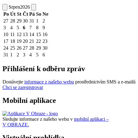
Srpen
2026
Po
Út
St
Čt
Pá
So
Ne
27
28
29
30
31
1
2
3
4
5
6
7
8
9
10
11
12
13
14
15
16
17
18
19
20
21
22
23
24
25
26
27
28
29
30
31
1
2
3
4
5
6
Přihlášení k odběru zpráv
Dostávejte
informace z našeho webu
prostřednictvím SMS a e-mailů
Chci se zaregistrovat
Mobilní aplikace
Sledujte informace z našeho webu v
mobilní aplikaci –
V OBRAZE.
Virtuální prohlídka