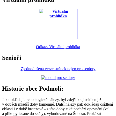
Odkaz- Virtuální prohlídka
Senioři
Zjednodušená verze stránek nejen pro seniory
Historie obce Podmolí:
Jak dokládají archeologické nálezy, byl zdejší kraj osídlen již
v dobách mladší doby kamenné. Další nálezy pak dokládají osídlení
oblasti i v době bronzové - z této doby také pochází opevnění (val
a příkopy tesané do skály), vybudované na Šobesu. Prokázat