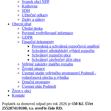
Svazek obcí NPP
Knihovna
SDH
Užitečné odkazy
Ztráty a nálezy
Obecní úřad
Úřední deska
Povinně zveřejňované informace
GDPR
Finanční dokumenty
Provedená a schválená rozpočtová opatření
Schválený střednědobý výhled rozpočtu
Schválený rozpočet obce
Schválený závěrečný účet obce
Veřejné zakázky malého rozsahu
Životní situace
Územní studie veřejného prostranství Podmolí -
volnočasová plocha u rybníka
Dotační programy
Územní plán Podmolí
Život v obci
Kontakt
Poplatek za domovní odpad pro rok 2026 je 6
50 Kč. Účet
25528741/0100, v.s. uveďte číslo RD.