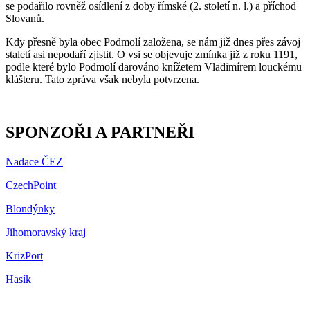
se podařilo rovněž osídlení z doby římské (2. století n. l.) a příchod
Slovanů.
Kdy přesně byla obec Podmolí založena, se nám již dnes přes závoj
staletí asi nepodaří zjistit. O vsi se objevuje zmínka již z roku 1191,
podle které bylo Podmolí darováno knížetem Vladimírem louckému
klášteru. Tato zpráva však nebyla potvrzena.
SPONZOŘI A PARTNEŘI
Nadace ČEZ
CzechPoint
Blondýnky
Jihomoravský kraj
KrizPort
Hasík