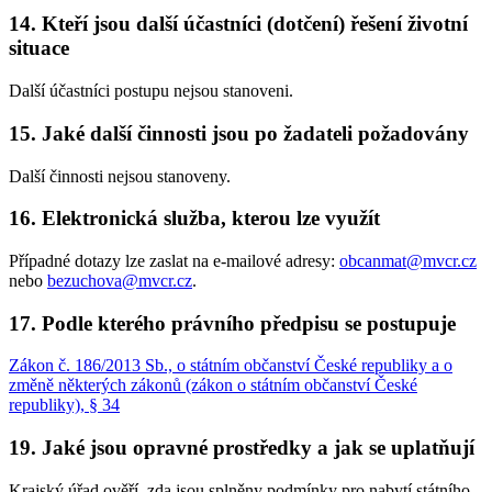
14. Kteří jsou další účastníci (dotčení) řešení životní
situace
Další účastníci postupu nejsou stanoveni.
15. Jaké další činnosti jsou po žadateli požadovány
Další činnosti nejsou stanoveny.
16. Elektronická služba, kterou lze využít
Případné dotazy lze zaslat na e-mailové adresy:
obcanmat@mvcr.cz
nebo
bezuchova@mvcr.cz
.
17. Podle kterého právního předpisu se postupuje
Zákon č. 186/2013 Sb., o státním občanství České republiky a o
změně některých zákonů (zákon o státním občanství České
republiky), § 34
19. Jaké jsou opravné prostředky a jak se uplatňují
Krajský úřad ověří, zda jsou splněny podmínky pro nabytí státního