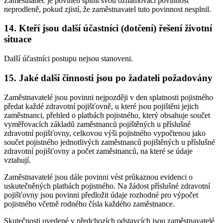
Zaměstnanec je povinen splnit svou oznamovací povinnost
neprodleně, pokud zjistí, že zaměstnavatel tuto povinnost nesplnil.
14. Kteří jsou další účastníci (dotčení) řešení životní
situace
Další účastníci postupu nejsou stanoveni.
15. Jaké další činnosti jsou po žadateli požadovány
Zaměstnavatelé jsou povinni nejpozději v den splatnosti pojistného
předat každé zdravotní pojišťovně, u které jsou pojištěni jejich
zaměstnanci, přehled o platbách pojistného, který obsahuje součet
vyměřovacích základů zaměstnanců pojištěných u příslušné
zdravotní pojišťovny, celkovou výši pojistného vypočtenou jako
součet pojistného jednotlivých zaměstnanců pojištěných u příslušné
zdravotní pojišťovny a počet zaměstnanců, na které se údaje
vztahují.
Zaměstnavatelé jsou dále povinni vést průkaznou evidenci o
uskutečněných platbách pojistného. Na žádost příslušné zdravotní
pojišťovny jsou povinni předložit údaje rozhodné pro výpočet
pojistného včetně rodného čísla každého zaměstnance.
Skutečnosti uvedené v předchozích odstavcích jsou zaměstnavatelé