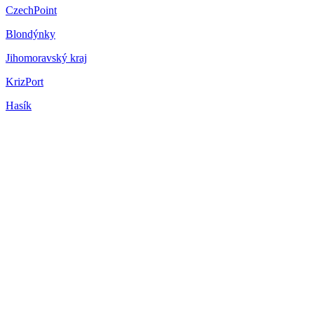
CzechPoint
Blondýnky
Jihomoravský kraj
KrizPort
Hasík