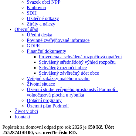
Svazek obcí NPP
Knihovna
SDH
Užitečné odkazy
Ztráty a nálezy
Obecní úřad
Úřední deska
Povinně zveřejňované informace
GDPR
Finanční dokumenty
Provedená a schválená rozpočtová opatření
Schválený střednědobý výhled rozpočtu
Schválený rozpočet obce
Schválený závěrečný účet obce
Veřejné zakázky malého rozsahu
Životní situace
Územní studie veřejného prostranství Podmolí -
volnočasová plocha u rybníka
Dotační programy
Územní plán Podmolí
Život v obci
Kontakt
Poplatek za domovní odpad pro rok 2026 je 6
50 Kč. Účet
25528741/0100, v.s. uveďte číslo RD.