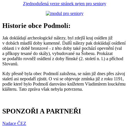
Zjednodušená verze stránek nejen pro seniory
Historie obce Podmolí:
Jak dokládají archeologické nálezy, byl zdejší kraj osídlen již
v dobách mladší doby kamenné. Další nálezy pak dokládají osídlení
oblasti i v době bronzové - z této doby také pochází opevnění (val
a příkopy tesané do skály), vybudované na Šobesu. Prokázat
se podařilo rovněž osídlení z doby římské (2. století n. l.) a příchod
Slovanů.
Kdy přesně byla obec Podmolí založena, se nám již dnes přes závoj
staletí asi nepodaří zjistit. O vsi se objevuje zmínka již z roku 1191,
podle které bylo Podmolí darováno knížetem Vladimírem louckému
klášteru. Tato zpráva však nebyla potvrzena.
SPONZOŘI A PARTNEŘI
Nadace ČEZ