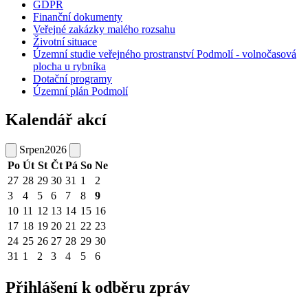
GDPR
Finanční dokumenty
Veřejné zakázky malého rozsahu
Životní situace
Územní studie veřejného prostranství Podmolí - volnočasová
plocha u rybníka
Dotační programy
Územní plán Podmolí
Kalendář akcí
Srpen
2026
Po
Út
St
Čt
Pá
So
Ne
27
28
29
30
31
1
2
3
4
5
6
7
8
9
10
11
12
13
14
15
16
17
18
19
20
21
22
23
24
25
26
27
28
29
30
31
1
2
3
4
5
6
Přihlášení k odběru zpráv