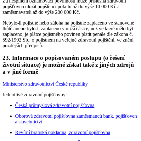
Za nesplnění oznamovací povinnosti může příslušná zdravotní
pojišťovna uložit pojištěnci pokutu až do výše 10 000 Kč a
zaměstnavateli až do výše 200 000 Kč.
Nebylo-li pojistné nebo záloha na pojistné zaplaceno ve stanovené
lhůtě anebo bylo-li zaplaceno v nižší částce, než ve které mělo být
zaplaceno, je plátce pojistného povinen platit penále dle zákona č.
592/1992 Sb., o pojistném na veřejné zdravotní pojištění, ve znění
pozdějších předpisů.
23. Informace o popisovaném postupu (o řešení
životní situace) je možné získat také z jiných zdrojů
a v jiné formě
Ministerstvo zdravotnictví České republiky
Jednotlivé zdravotní pojišťovny:
Česká průmyslová zdravotní pojišťovna
Oborová zdravotní pojišťovna zaměstnanců bank, pojišťoven
a stavebnictví
Revírní bratrská pokladna, zdravotní pojišťovna