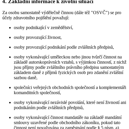
4. Základní informace k životní situaci
Za osobu samostatně výdělečně činnou (dále též "OSVČ") se pro
účely zdravotního pojištění považují:
osoby podnikající v zemědělství,
osoby provozující živnost,
osoby provozující podnikání podle zvláštních předpisů,
osoby vykonávající uměleckou nebo jinou tvůrčí činnost na
základě autorskoprávních vztahů, s výjimkou činností, z nichž
jsou příjmy podle zvláštního právního předpisu samostatným
základem daně z příjmů fyzických osob pro zdanění zvláštní
sazbou daně,
společníci veřejných obchodních společností a komplementáři
komanditních společností,
osoby vykonávající nezávislé povolání, které není živností ani
podnikáním podle zvláštních předpisů,
osoby vykonávající činnost mandatáře na základě mandátní
smlouvy uzavřené podle obchodního zákoníku, pokud tato
činnost není považována za zaměstnání podle § 5 písm. a)