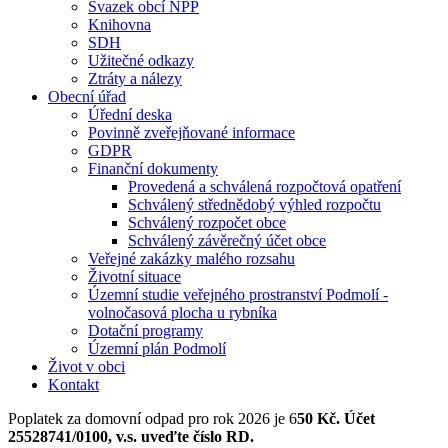
Svazek obcí NPP
Knihovna
SDH
Užitečné odkazy
Ztráty a nálezy
Obecní úřad
Úřední deska
Povinně zveřejňované informace
GDPR
Finanční dokumenty
Provedená a schválená rozpočtová opatření
Schválený střednědobý výhled rozpočtu
Schválený rozpočet obce
Schválený závěrečný účet obce
Veřejné zakázky malého rozsahu
Životní situace
Územní studie veřejného prostranství Podmolí -
volnočasová plocha u rybníka
Dotační programy
Územní plán Podmolí
Život v obci
Kontakt
Poplatek za domovní odpad pro rok 2026 je 6
50 Kč. Účet
25528741/0100, v.s. uveďte číslo RD.