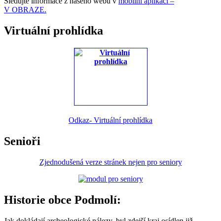
Sledujte informace z našeho webu v
mobilní aplikaci –
V OBRAZE.
Virtuální prohlídka
Odkaz- Virtuální prohlídka
Senioři
Zjednodušená verze stránek nejen pro seniory
Historie obce Podmolí:
Jak dokládají archeologické nálezy, byl zdejší kraj osídlen již