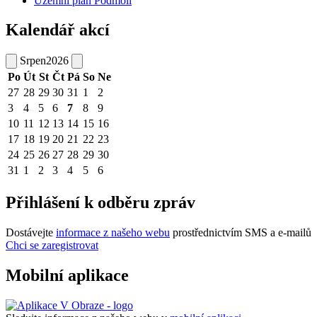
Územní plán Podmolí
Kalendář akcí
Srpen
2026
Po
Út
St
Čt
Pá
So
Ne
27
28
29
30
31
1
2
3
4
5
6
7
8
9
10
11
12
13
14
15
16
17
18
19
20
21
22
23
24
25
26
27
28
29
30
31
1
2
3
4
5
6
Přihlášení k odběru zpráv
Dostávejte
informace z našeho webu
prostřednictvím SMS a e-mailů
Chci se zaregistrovat
Mobilní aplikace