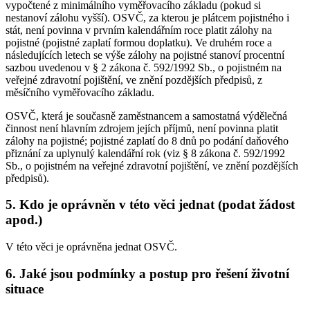
vypočtené z minimálního vyměřovacího základu (pokud si
nestanoví zálohu vyšší). OSVČ, za kterou je plátcem pojistného i
stát, není povinna v prvním kalendářním roce platit zálohy na
pojistné (pojistné zaplatí formou doplatku). Ve druhém roce a
následujících letech se výše zálohy na pojistné stanoví procentní
sazbou uvedenou v § 2 zákona č. 592/1992 Sb., o pojistném na
veřejné zdravotní pojištění, ve znění pozdějších předpisů, z
měsíčního vyměřovacího základu.
OSVČ, která je současně zaměstnancem a samostatná výdělečná
činnost není hlavním zdrojem jejích příjmů, není povinna platit
zálohy na pojistné; pojistné zaplatí do 8 dnů po podání daňového
přiznání za uplynulý kalendářní rok (viz § 8 zákona č. 592/1992
Sb., o pojistném na veřejné zdravotní pojištění, ve znění pozdějších
předpisů).
5. Kdo je oprávněn v této věci jednat (podat žádost
apod.)
V této věci je oprávněna jednat OSVČ.
6. Jaké jsou podmínky a postup pro řešení životní
situace