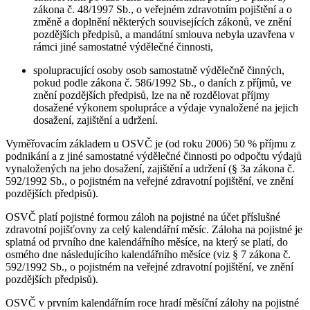
zákona č. 48/1997 Sb., o veřejném zdravotním pojištění a o
změně a doplnění některých souvisejících zákonů, ve znění
pozdějších předpisů, a mandátní smlouva nebyla uzavřena v
rámci jiné samostatné výdělečné činnosti,
spolupracující osoby osob samostatně výdělečně činných,
pokud podle zákona č. 586/1992 Sb., o daních z příjmů, ve
znění pozdějších předpisů, lze na ně rozdělovat příjmy
dosažené výkonem spolupráce a výdaje vynaložené na jejich
dosažení, zajištění a udržení.
Vyměřovacím základem u OSVČ je (od roku 2006) 50 % příjmu z
podnikání a z jiné samostatné výdělečné činnosti po odpočtu výdajů
vynaložených na jeho dosažení, zajištění a udržení (§ 3a zákona č.
592/1992 Sb., o pojistném na veřejné zdravotní pojištění, ve znění
pozdějších předpisů).
OSVČ platí pojistné formou záloh na pojistné na účet příslušné
zdravotní pojišťovny za celý kalendářní měsíc. Záloha na pojistné je
splatná od prvního dne kalendářního měsíce, na který se platí, do
osmého dne následujícího kalendářního měsíce (viz § 7 zákona č.
592/1992 Sb., o pojistném na veřejné zdravotní pojištění, ve znění
pozdějších předpisů).
OSVČ v prvním kalendářním roce hradí měsíční zálohy na pojistné