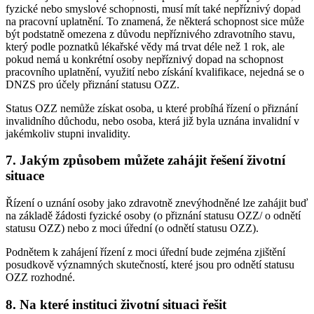
fyzické nebo smyslové schopnosti, musí mít také nepříznivý dopad
na pracovní uplatnění. To znamená, že některá schopnost sice může
být podstatně omezena z důvodu nepříznivého zdravotního stavu,
který podle poznatků lékařské vědy má trvat déle než 1 rok, ale
pokud nemá u konkrétní osoby nepříznivý dopad na schopnost
pracovního uplatnění, využití nebo získání kvalifikace, nejedná se o
DNZS pro účely přiznání statusu OZZ.
Status OZZ nemůže získat osoba, u které probíhá řízení o přiznání
invalidního důchodu, nebo osoba, která již byla uznána invalidní v
jakémkoliv stupni invalidity.
7. Jakým způsobem můžete zahájit řešení životní
situace
Řízení o uznání osoby jako zdravotně znevýhodněné lze zahájit buď
na základě žádosti fyzické osoby (o přiznání statusu OZZ/ o odnětí
statusu OZZ) nebo z moci úřední (o odnětí statusu OZZ).
Podnětem k zahájení řízení z moci úřední bude zejména zjištění
posudkově významných skutečností, které jsou pro odnětí statusu
OZZ rozhodné.
8. Na které instituci životní situaci řešit