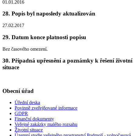
01.01.2016
28. Popis byl naposledy aktualizován
27.02.2017
29. Datum konce platnosti popisu
Bez časového omezení.
30. Případná upřesnění a poznámky k řešení životní
situace
Obecní úřad
Úřední deska
Povinně zveřejňované informace
GDPR
Finanční dokumenty
Veřejné zakázky malého rozsahu
Životní situace
Územní studie veřejného prostranství Podmolí - volnočasová