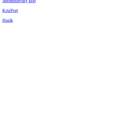
Jihomoravský kraj
KrizPort
Hasík