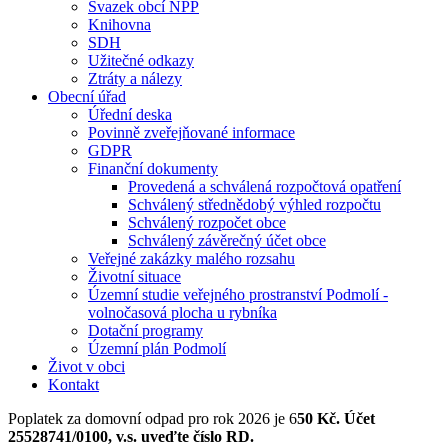
Svazek obcí NPP
Knihovna
SDH
Užitečné odkazy
Ztráty a nálezy
Obecní úřad
Úřední deska
Povinně zveřejňované informace
GDPR
Finanční dokumenty
Provedená a schválená rozpočtová opatření
Schválený střednědobý výhled rozpočtu
Schválený rozpočet obce
Schválený závěrečný účet obce
Veřejné zakázky malého rozsahu
Životní situace
Územní studie veřejného prostranství Podmolí -
volnočasová plocha u rybníka
Dotační programy
Územní plán Podmolí
Život v obci
Kontakt
Poplatek za domovní odpad pro rok 2026 je 6
50 Kč. Účet
25528741/0100, v.s. uveďte číslo RD.