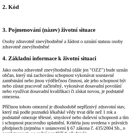
2. Kód
3. Pojmenování (název) životní situace
Osoby zdravotně znevýhodněné a žádost o uznání statusu osoby
zdravotně znevýhodněné
4. Základní informace k životní situaci
Jako osoba zdravotně znevýhodněná (dále jen "OZZ") bude uznán
občan, který má zachovánu schopnost vykonávat soustavné
zaměstnání nebo jinou výdělečnou činnost, ale jeho schopnost být
nebo zůstat pracovně začleněný, vykonávat dosavadní povolání
nebo využívat dosavadní kvalifikaci či získat novou, je podstatně
omezena.
Příčinou tohoto omezení je dlouhodobě nepříznivý zdravotní stav,
který má podle poznatků lékařské vědy trvat déle než 1 rok a
podstatně omezuje tělesné, smyslové nebo duševní schopnosti a tím
i schopnost pracovního uplatnění. Kritéria jsou uvedena v právních
předpisech (zejména v ustanovení § 67 zákona č. 435/2004 Sb., o