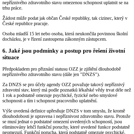
nepříznivého zdravotního stavu omezenou schopnost uplatnit se na
trhu práce.
Žádost může podat jak občan České republiky, tak cizinec, který v
České republice pracuje.
Osoba mladší 15 let nebo osoba, která neukončila povinnou školní
docházku, je v řízení zastoupena zákonným zástupcem.
6. Jaké jsou podmínky a postup pro řešení životní
situace
Předpokladem pro přiznání statusu OZZ je zjištění dlouhodobě
nepříznivého zdravotního stavu (dále jen "DNZS").
Za DNZS se pro účely agendy OZZ považuje takový nepříznivý
zdravotní stav, který má podle poznatků lékařské vědy trvat déle než
1 rok a podstatně omezuje psychické, fyzické nebo smyslové
schopnosti a tím i schopnost pracovního uplatnění.
Výše uvedená definice upřesňuje DNZS v tom smyslu, že kromě
dlouhodobosti je upravena i nepříznivost zdravotního stavu. Protože
se musí jednat o podstatné omezení uvedených schopností, jsou
eliminovány lehčí funkční poruchy, které uvedené funkce podstatně
neomezují. Funkční porucha, která podstatně omezuje psychické,