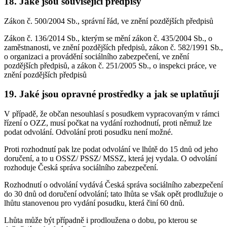
18. Jaké jsou související předpisy
Zákon č. 500/2004 Sb., správní řád, ve znění pozdějších předpisů
Zákon č. 136/2014 Sb., kterým se mění zákon č. 435/2004 Sb., o
zaměstnanosti, ve znění pozdějších předpisů, zákon č. 582/1991 Sb.,
o organizaci a provádění sociálního zabezpečení, ve znění
pozdějších předpisů, a zákon č. 251/2005 Sb., o inspekci práce, ve
znění pozdějších předpisů
19. Jaké jsou opravné prostředky a jak se uplatňují
V případě, že občan nesouhlasí s posudkem vypracovaným v rámci
řízení o OZZ, musí počkat na vydání rozhodnutí, proti němuž lze
podat odvolání. Odvolání proti posudku není možné.
Proti rozhodnutí pak lze podat odvolání ve lhůtě do 15 dnů od jeho
doručení, a to u OSSZ/ PSSZ/ MSSZ, která jej vydala. O odvolání
rozhoduje Česká správa sociálního zabezpečení.
Rozhodnutí o odvolání vydává Česká správa sociálního zabezpečení
do 30 dnů od doručení odvolání; tato lhůta se však opět prodlužuje o
lhůtu stanovenou pro vydání posudku, která činí 60 dnů.
Lhůta může být případně i prodloužena o dobu, po kterou se