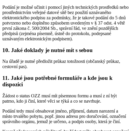
Podání je možné učinit i pomocí jiných technických prostředků nebo
prostřednictvím veřejné datové sítě bez použití uznávaného
elektronického podpisu za podmínky, že je takové podání do 5 dnů
potvrzeno nebo doplněno způsobem uvedeným v § 37 odst. 4 větě
první zákona č. 500/2004 Sb., správní řád, ve znění pozdějších
předpisů (zejména písemně, ústně do protokolu, podepsané
uznávaným elektronickým podpisem).
10. Jaké doklady je nutné mít s sebou
Na úřadě je nutné předložit průkaz totožnosti (občanský průkaz,
cestovní pas).
11. Jaké jsou potřebné formuláře a kde jsou k
dispozici
Žádost o status OZZ musí mít písemnou formu a musí z ní být
patrno, kdo ji činí, které věci se týká a co se navrhuje.
Podání tedy musí obsahovat jméno, příjmení, datum narození a
místo trvalého pobytu, popř. jinou adresu pro doručování, označení
správního orgánu, jemuž je určeno, a podpis osoby, která je činí.