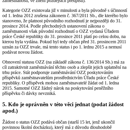
zaměstnanosti, ve znění pozdějších předpisů).
Kategorie OZZ existovala již v minulosti a byla původně s účinností
od 1. ledna 2012 zrušena zákonem č. 367/2011 Sb., dle kterého bylo
stanoveno, že platnost původního rozhodnutí je nejpozději do 31.
prosince 2014. Podle přechodných ustanovení zákona o
zaměstnanosti však původní rozhodnutí o OZZ vydaná Úřadem
práce České republiky do 31. prosince 2011 platí po celou dobu, na
kterou byla vydána. Pokud byl tedy občan před 31. prosincem 2011
uznán za OZZ trvale, má tento status i po 1. lednu 2015 a nemusí
podávat novou žádost.
Obnovení statusu OZZ (na základě zákona č. 136/2014 Sb.) má za
cíl zatraktivnit zaměstnávání těchto osob a zlepšit jejich uplatnění na
trhu práce. Stát podporuje zaměstnávání OZZ poskytováním
příspěvků zaměstnavatelům prostřednictvím Úřadu práce České
republiky. O příspěvek mohou zaměstnavatelé žádat od 1. ledna
2015. Samotné OZZ žádný nárok na poskytování peněžního
příspěvku či dávky nevzniká.
5. Kdo je oprávněn v této věci jednat (podat žádost
apod.)
Žádost o status OZZ podává občan (starší 15 let, jenž ukončil
povinnou školní docházku), který má z důvodu dlouhodobě