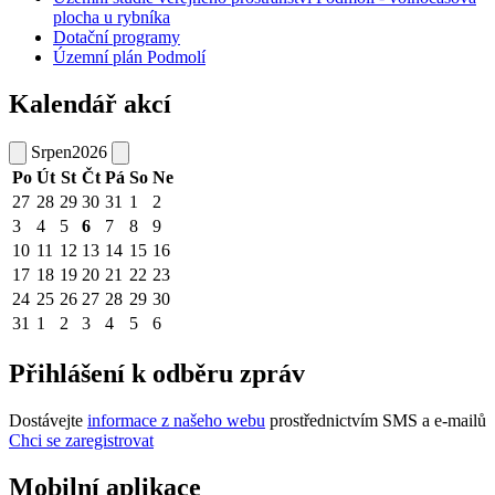
plocha u rybníka
Dotační programy
Územní plán Podmolí
Kalendář akcí
Srpen
2026
Po
Út
St
Čt
Pá
So
Ne
27
28
29
30
31
1
2
3
4
5
6
7
8
9
10
11
12
13
14
15
16
17
18
19
20
21
22
23
24
25
26
27
28
29
30
31
1
2
3
4
5
6
Přihlášení k odběru zpráv
Dostávejte
informace z našeho webu
prostřednictvím SMS a e-mailů
Chci se zaregistrovat
Mobilní aplikace