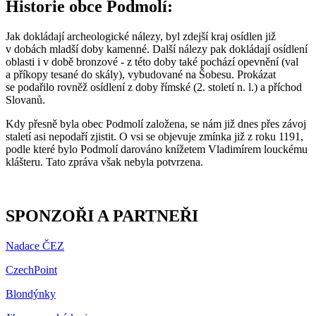
Historie obce Podmolí:
Jak dokládají archeologické nálezy, byl zdejší kraj osídlen již
v dobách mladší doby kamenné. Další nálezy pak dokládají osídlení
oblasti i v době bronzové - z této doby také pochází opevnění (val
a příkopy tesané do skály), vybudované na Šobesu. Prokázat
se podařilo rovněž osídlení z doby římské (2. století n. l.) a příchod
Slovanů.
Kdy přesně byla obec Podmolí založena, se nám již dnes přes závoj
staletí asi nepodaří zjistit. O vsi se objevuje zmínka již z roku 1191,
podle které bylo Podmolí darováno knížetem Vladimírem louckému
klášteru. Tato zpráva však nebyla potvrzena.
SPONZOŘI A PARTNEŘI
Nadace ČEZ
CzechPoint
Blondýnky