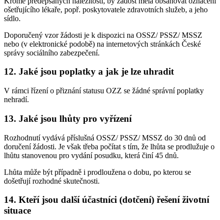
Kromě předepsaných náležitostí, by žádost měla obsahovat označení
ošetřujícího lékaře, popř. poskytovatele zdravotních služeb, a jeho
sídlo.
Doporučený vzor žádosti je k dispozici na OSSZ/ PSSZ/ MSSZ
nebo (v elektronické podobě) na internetových stránkách České
správy sociálního zabezpečení.
12. Jaké jsou poplatky a jak je lze uhradit
V rámci řízení o přiznání statusu OZZ se žádné správní poplatky
nehradí.
13. Jaké jsou lhůty pro vyřízení
Rozhodnutí vydává příslušná OSSZ/ PSSZ/ MSSZ do 30 dnů od
doručení žádosti. Je však třeba počítat s tím, že lhůta se prodlužuje o
lhůtu stanovenou pro vydání posudku, která činí 45 dnů.
Lhůta může být případně i prodloužena o dobu, po kterou se
došetřují rozhodné skutečnosti.
14. Kteří jsou další účastníci (dotčení) řešení životní
situace