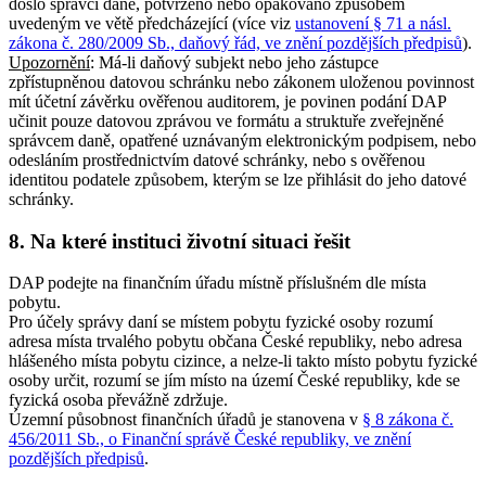
došlo správci daně, potvrzeno nebo opakováno způsobem
uvedeným ve větě předcházející (více viz
ustanovení § 71 a násl.
zákona č. 280/2009 Sb., daňový řád, ve znění pozdějších předpisů
).
Upozornění
: Má-li daňový subjekt nebo jeho zástupce
zpřístupněnou datovou schránku nebo zákonem uloženou povinnost
mít účetní závěrku ověřenou auditorem, je povinen podání DAP
učinit pouze datovou zprávou ve formátu a struktuře zveřejněné
správcem daně, opatřené uznávaným elektronickým podpisem, nebo
odesláním prostřednictvím datové schránky, nebo s ověřenou
identitou podatele způsobem, kterým se lze přihlásit do jeho datové
schránky.
8. Na které instituci životní situaci řešit
DAP podejte na finančním úřadu místně příslušném dle místa
pobytu.
Pro účely správy daní se místem pobytu fyzické osoby rozumí
adresa místa trvalého pobytu občana České republiky, nebo adresa
hlášeného místa pobytu cizince, a nelze-li takto místo pobytu fyzické
osoby určit, rozumí se jím místo na území České republiky, kde se
fyzická osoba převážně zdržuje.
Územní působnost finančních úřadů je stanovena v
§ 8 zákona č.
456/2011 Sb., o Finanční správě České republiky, ve znění
pozdějších předpisů
.