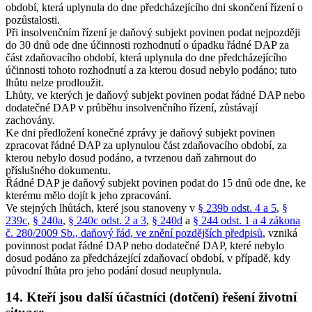
období, která uplynula do dne předcházejícího dni skončení řízení o
pozůstalosti.
Při insolvenčním řízení je daňový subjekt povinen podat nejpozději
do 30 dnů ode dne účinnosti rozhodnutí o úpadku řádné DAP za
část zdaňovacího období, která uplynula do dne předcházejícího
účinnosti tohoto rozhodnutí a za kterou dosud nebylo podáno; tuto
lhůtu nelze prodloužit.
Lhůty, ve kterých je daňový subjekt povinen podat řádné DAP nebo
dodatečné DAP v průběhu insolvenčního řízení, zůstávají
zachovány.
Ke dni předložení konečné zprávy je daňový subjekt povinen
zpracovat řádné DAP za uplynulou část zdaňovacího období, za
kterou nebylo dosud podáno, a tvrzenou daň zahrnout do
příslušného dokumentu.
Řádné DAP je daňový subjekt povinen podat do 15 dnů ode dne, ke
kterému mělo dojít k jeho zpracování.
Ve stejných lhůtách, které jsou stanoveny v
§ 239b odst. 4 a 5
,
§
239c
,
§ 240a
,
§ 240c odst. 2 a 3
,
§ 240d
a
§ 244 odst. 1 a 4 zákona
č. 280/2009 Sb., daňový řád, ve znění pozdějších předpisů
, vzniká
povinnost podat řádné DAP nebo dodatečné DAP, které nebylo
dosud podáno za předcházející zdaňovací období, v případě, kdy
původní lhůta pro jeho podání dosud neuplynula.
14. Kteří jsou další účastníci (dotčení) řešení životní