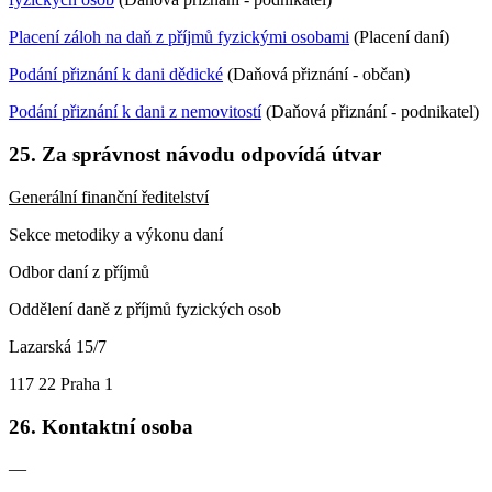
Placení záloh na daň z příjmů fyzickými osobami
(Placení daní)
Podání přiznání k dani dědické
(Daňová přiznání - občan)
Podání přiznání k dani z nemovitostí
(Daňová přiznání - podnikatel)
25. Za správnost návodu odpovídá útvar
Generální finanční ředitelství
Sekce metodiky a výkonu daní
Odbor daní z příjmů
Oddělení daně z příjmů fyzických osob
Lazarská 15/7
117 22 Praha 1
26. Kontaktní osoba
—