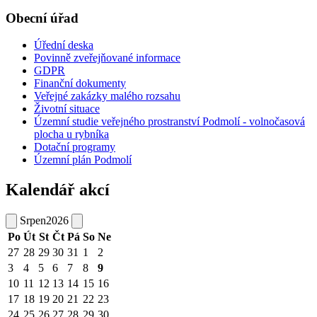
Obecní úřad
Úřední deska
Povinně zveřejňované informace
GDPR
Finanční dokumenty
Veřejné zakázky malého rozsahu
Životní situace
Územní studie veřejného prostranství Podmolí - volnočasová
plocha u rybníka
Dotační programy
Územní plán Podmolí
Kalendář akcí
Srpen
2026
Po
Út
St
Čt
Pá
So
Ne
27
28
29
30
31
1
2
3
4
5
6
7
8
9
10
11
12
13
14
15
16
17
18
19
20
21
22
23
24
25
26
27
28
29
30