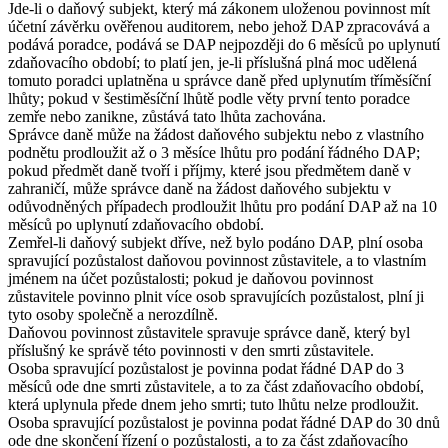
Jde-li o daňový subjekt, který má zákonem uloženou povinnost mít
účetní závěrku ověřenou auditorem, nebo jehož DAP zpracovává a
podává poradce, podává se DAP nejpozději do 6 měsíců po uplynutí
zdaňovacího období; to platí jen, je-li příslušná plná moc udělená
tomuto poradci uplatněna u správce daně před uplynutím tříměsíční
lhůty; pokud v šestiměsíční lhůtě podle věty první tento poradce
zemře nebo zanikne, zůstává tato lhůta zachována.
Správce daně může na žádost daňového subjektu nebo z vlastního
podnětu prodloužit až o 3 měsíce lhůtu pro podání řádného DAP;
pokud předmět daně tvoří i příjmy, které jsou předmětem daně v
zahraničí, může správce daně na žádost daňového subjektu v
odůvodněných případech prodloužit lhůtu pro podání DAP až na 10
měsíců po uplynutí zdaňovacího období.
Zemřel-li daňový subjekt dříve, než bylo podáno DAP, plní osoba
spravující pozůstalost daňovou povinnost zůstavitele, a to vlastním
jménem na účet pozůstalosti; pokud je daňovou povinnost
zůstavitele povinno plnit více osob spravujících pozůstalost, plní ji
tyto osoby společně a nerozdílně.
Daňovou povinnost zůstavitele spravuje správce daně, který byl
příslušný ke správě této povinnosti v den smrti zůstavitele.
Osoba spravující pozůstalost je povinna podat řádné DAP do 3
měsíců ode dne smrti zůstavitele, a to za část zdaňovacího období,
která uplynula přede dnem jeho smrti; tuto lhůtu nelze prodloužit.
Osoba spravující pozůstalost je povinna podat řádné DAP do 30 dnů
ode dne skončení řízení o pozůstalosti, a to za část zdaňovacího