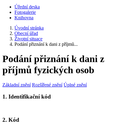
Úřední deska
Fotogalerie
Knihovna
Úvodní stránka
Obecní úřad
Životní situace
Podání přiznání k dani z příjmů...
Podání přiznání k dani z
příjmů fyzických osob
Základní znění
Rozšířené znění
Úplné znění
1. Identifikační kód
2. Kód