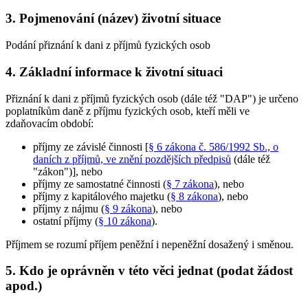
3. Pojmenování (název) životní situace
Podání přiznání k dani z příjmů fyzických osob
4. Základní informace k životní situaci
Přiznání k dani z příjmů fyzických osob (dále též "DAP") je určeno
poplatníkům daně z příjmu fyzických osob, kteří měli ve
zdaňovacím období:
příjmy ze závislé činnosti [
§ 6 zákona č. 586/1992 Sb., o
daních z příjmů, ve znění pozdějších předpisů
(dále též
"zákon")], nebo
příjmy ze samostatné činnosti (
§ 7 zákona
), nebo
příjmy z kapitálového majetku (
§ 8 zákona
), nebo
příjmy z nájmu (
§ 9 zákona
), nebo
ostatní příjmy (
§ 10 zákona
).
Příjmem se rozumí příjem peněžní i nepeněžní dosažený i směnou.
5. Kdo je oprávněn v této věci jednat (podat žádost
apod.)