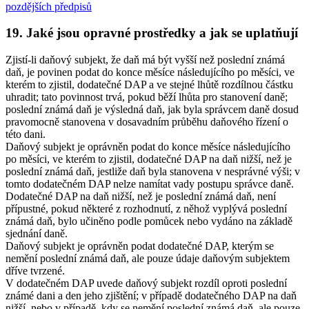
pozdějších předpisů
19. Jaké jsou opravné prostředky a jak se uplatňují
Zjistí-li daňový subjekt, že daň má být vyšší než poslední známá
daň, je povinen podat do konce měsíce následujícího po měsíci, ve
kterém to zjistil, dodatečné DAP a ve stejné lhůtě rozdílnou částku
uhradit; tato povinnost trvá, pokud běží lhůta pro stanovení daně;
poslední známá daň je výsledná daň, jak byla správcem daně dosud
pravomocně stanovena v dosavadním průběhu daňového řízení o
této dani.
Daňový subjekt je oprávněn podat do konce měsíce následujícího
po měsíci, ve kterém to zjistil, dodatečné DAP na daň nižší, než je
poslední známá daň, jestliže daň byla stanovena v nesprávné výši; v
tomto dodatečném DAP nelze namítat vady postupu správce daně.
Dodatečné DAP na daň nižší, než je poslední známá daň, není
přípustné, pokud některé z rozhodnutí, z něhož vyplývá poslední
známá daň, bylo učiněno podle pomůcek nebo vydáno na základě
sjednání daně.
Daňový subjekt je oprávněn podat dodatečné DAP, kterým se
nemění poslední známá daň, ale pouze údaje daňovým subjektem
dříve tvrzené.
V dodatečném DAP uvede daňový subjekt rozdíl oproti poslední
známé dani a den jeho zjištění; v případě dodatečného DAP na daň
nižší, nebo v případě, kdy se nemění poslední známá daň, ale pouze