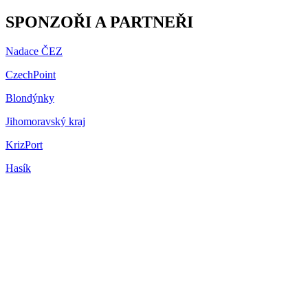
SPONZOŘI A PARTNEŘI
Nadace ČEZ
CzechPoint
Blondýnky
Jihomoravský kraj
KrizPort
Hasík