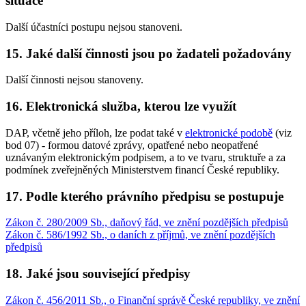
situace
Další účastníci postupu nejsou stanoveni.
15. Jaké další činnosti jsou po žadateli požadovány
Další činnosti nejsou stanoveny.
16. Elektronická služba, kterou lze využít
DAP, včetně jeho příloh, lze podat také v
elektronické podobě
(viz
bod 07) - formou datové zprávy, opatřené nebo neopatřené
uznávaným elektronickým podpisem, a to ve tvaru, struktuře a za
podmínek zveřejněných Ministerstvem financí České republiky.
17. Podle kterého právního předpisu se postupuje
Zákon č. 280/2009 Sb., daňový řád, ve znění pozdějších předpisů
Zákon č. 586/1992 Sb., o daních z příjmů, ve znění pozdějších
předpisů
18. Jaké jsou související předpisy
Zákon č. 456/2011 Sb., o Finanční správě České republiky, ve znění