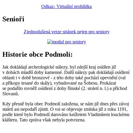
Odkaz- Virtuální prohlídka
Senioři
Zjednodušená verze stránek nejen pro seniory
Historie obce Podmolí:
Jak dokládají archeologické nálezy, byl zdejší kraj osídlen již
v dobách mladší doby kamenné. Další nálezy pak dokládají osídlení
oblasti i v době bronzové - z této doby také pochází opevnění (val
a příkopy tesané do skály), vybudované na Šobesu. Prokázat
se podařilo rovněž osídlení z doby římské (2. století n. l.) a příchod
Slovanů.
Kdy přesně byla obec Podmolí založena, se nám již dnes přes závoj
staletí asi nepodaří zjistit. O vsi se objevuje zmínka již z roku 1191,
podle které bylo Podmolí darováno knížetem Vladimírem louckému
klášteru. Tato zpráva však nebyla potvrzena.