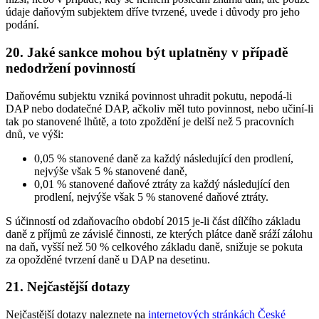
údaje daňovým subjektem dříve tvrzené, uvede i důvody pro jeho
podání.
20. Jaké sankce mohou být uplatněny v případě
nedodržení povinností
Daňovému subjektu vzniká povinnost uhradit pokutu, nepodá-li
DAP nebo dodatečné DAP, ačkoliv měl tuto povinnost, nebo učiní-li
tak po stanovené lhůtě, a toto zpoždění je delší než 5 pracovních
dnů, ve výši:
0,05 % stanovené daně za každý následující den prodlení,
nejvýše však 5 % stanovené daně,
0,01 % stanovené daňové ztráty za každý následující den
prodlení, nejvýše však 5 % stanovené daňové ztráty.
S účinností od zdaňovacího období 2015 je-li část dílčího základu
daně z příjmů ze závislé činnosti, ze kterých plátce daně sráží zálohu
na daň, vyšší než 50 % celkového základu daně, snižuje se pokuta
za opožděné tvrzení daně u DAP na desetinu.
21. Nejčastější dotazy
Nejčastější dotazy naleznete na
internetových stránkách České