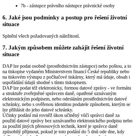
7b - zástupce právního nástupce právnické osoby
6. Jaké jsou podmínky a postup pro řešení životní
situace
Splnění všech požadovaných náležitostí.
7. Jakým způsobem můžete zahájit řešení životní
situace
DAP lze podat osobně (prostřednictvím zástupce) nebo poštou, a to
na tiskopise vydaném Ministerstvem financí České republiky nebo
na tiskovém výstupu z počítačové tiskárny, který má údaje, obsah i
uspořádání údajů shodné s tímto tiskopisem.
DAP lze podat též elektronicky, formou datové zprávy - ve formátu
a struktuře zveřejněné správcem daně, opatřené uznávaným
elektronickým podpisem, nebo odesláním prostřednictvím datové
schránky, nebo s ověřenou identitou podatele způsobem, kterým se
lze přihlásit do jeho datové schránky.
Účinky podání má rovněž úkon učiněný vůči správci daně za
použití datové zprávy bez uznávaného elektronického podpisu nebo
za použití jiných přenosových technik, které je správce daně
způsobilý přijmout, pokud je toto podání do 5 dnů ode dne, kdy