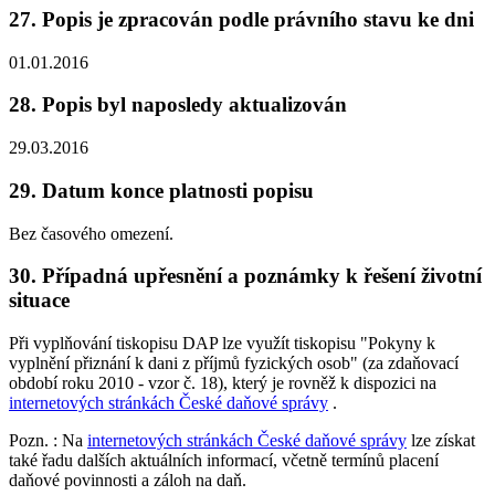
27. Popis je zpracován podle právního stavu ke dni
01.01.2016
28. Popis byl naposledy aktualizován
29.03.2016
29. Datum konce platnosti popisu
Bez časového omezení.
30. Případná upřesnění a poznámky k řešení životní
situace
Při vyplňování tiskopisu DAP lze využít tiskopisu "Pokyny k
vyplnění přiznání k dani z příjmů fyzických osob" (za zdaňovací
období roku 2010 - vzor č. 18), který je rovněž k dispozici na
internetových stránkách České daňové správy
.
Pozn.
: Na
internetových stránkách České daňové správy
lze získat
také řadu dalších aktuálních informací, včetně termínů placení
daňové povinnosti a záloh na daň.