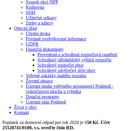
Svazek obcí NPP
Knihovna
SDH
Užitečné odkazy
Ztráty a nálezy
Obecní úřad
Úřední deska
Povinně zveřejňované informace
GDPR
Finanční dokumenty
Provedená a schválená rozpočtová opatření
Schválený střednědobý výhled rozpočtu
Schválený rozpočet obce
Schválený závěrečný účet obce
Veřejné zakázky malého rozsahu
Životní situace
Územní studie veřejného prostranství Podmolí -
volnočasová plocha u rybníka
Dotační programy
Územní plán Podmolí
Život v obci
Kontakt
Poplatek za domovní odpad pro rok 2026 je 6
50 Kč. Účet
25528741/0100, v.s. uveďte číslo RD.