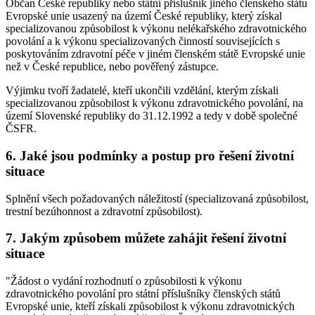
Občan České republiky nebo státní příslušník jiného členského státu
Evropské unie usazený na území České republiky, který získal
specializovanou způsobilost k výkonu nelékařského zdravotnického
povolání a k výkonu specializovaných činností souvisejících s
poskytováním zdravotní péče v jiném členském státě Evropské unie
než v České republice, nebo pověřený zástupce.
Výjimku tvoří žadatelé, kteří ukončili vzdělání, kterým získali
specializovanou způsobilost k výkonu zdravotnického povolání, na
území Slovenské republiky do 31.12.1992 a tedy v době společné
ČSFR.
6. Jaké jsou podmínky a postup pro řešení životní
situace
Splnění všech požadovaných náležitostí (specializovaná způsobilost,
trestní bezúhonnost a zdravotní způsobilost).
7. Jakým způsobem můžete zahájit řešení životní
situace
"Žádost o vydání rozhodnutí o způsobilosti k výkonu
zdravotnického povolání pro státní příslušníky členských států
Evropské unie, kteří získali způsobilost k výkonu zdravotnických