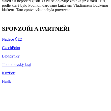
staletí asi nepodaří zjistit. O vsi se objevuje zmínka již z roku 1191,
podle které bylo Podmolí darováno knížetem Vladimírem louckému
klášteru. Tato zpráva však nebyla potvrzena.
SPONZOŘI A PARTNEŘI
Nadace ČEZ
CzechPoint
Blondýnky
Jihomoravský kraj
KrizPort
Hasík