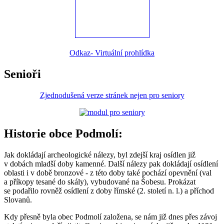
Odkaz- Virtuální prohlídka
Senioři
Zjednodušená verze stránek nejen pro seniory
Historie obce Podmolí:
Jak dokládají archeologické nálezy, byl zdejší kraj osídlen již
v dobách mladší doby kamenné. Další nálezy pak dokládají osídlení
oblasti i v době bronzové - z této doby také pochází opevnění (val
a příkopy tesané do skály), vybudované na Šobesu. Prokázat
se podařilo rovněž osídlení z doby římské (2. století n. l.) a příchod
Slovanů.
Kdy přesně byla obec Podmolí založena, se nám již dnes přes závoj