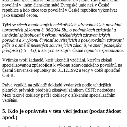
povolání v jiném členském státě Evropské unie než v České
republice a kdo chce toto povolání v České republice vykonávat
jako usazená osoba.
Týká se všech regulovaných nelékařských zdravotnických povolání
upravených zákonem č. 96/2004 Sb., o podmínkách získávání a
uznávání způsobilosti k výkonu nelékařských zdravotnických
povolání a k výkonu činností souvisejících s poskytováním zdravotní
péče a o změně některých souvisejících zákonů, ve znění pozdějších
předpisů (§ 5 - 43), u kterých existují v České republice specializace.
Výjimku tvoří žadatelé, kteří ukončili vzdělání, kterým získali
specializovanou způsobilost k výkonu zdravotnického povolání, na
území Slovenské republiky do 31.12.1992 a tedy v době společné
ČSFR.
Práva vzniklá na základě dokladů vydaných podle tehdejších
platných právních předpisů zůstávají zánikem ČSFR nedotčena.
Mezi takové doklady patří i doklady o získaném specializačním
vzdělání.
5. Kdo je oprávněn v této věci jednat (podat žádost
apod.)