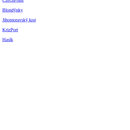
CzechPoint
Blondýnky
Jihomoravský kraj
KrizPort
Hasík