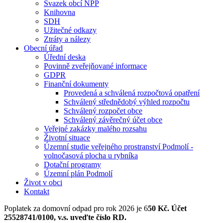
Svazek obcí NPP
Knihovna
SDH
Užitečné odkazy
Ztráty a nálezy
Obecní úřad
Úřední deska
Povinně zveřejňované informace
GDPR
Finanční dokumenty
Provedená a schválená rozpočtová opatření
Schválený střednědobý výhled rozpočtu
Schválený rozpočet obce
Schválený závěrečný účet obce
Veřejné zakázky malého rozsahu
Životní situace
Územní studie veřejného prostranství Podmolí -
volnočasová plocha u rybníka
Dotační programy
Územní plán Podmolí
Život v obci
Kontakt
Poplatek za domovní odpad pro rok 2026 je 6
50 Kč. Účet
25528741/0100, v.s. uveďte číslo RD.