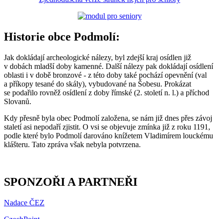
Historie obce Podmolí:
Jak dokládají archeologické nálezy, byl zdejší kraj osídlen již
v dobách mladší doby kamenné. Další nálezy pak dokládají osídlení
oblasti i v době bronzové - z této doby také pochází opevnění (val
a příkopy tesané do skály), vybudované na Šobesu. Prokázat
se podařilo rovněž osídlení z doby římské (2. století n. l.) a příchod
Slovanů.
Kdy přesně byla obec Podmolí založena, se nám již dnes přes závoj
staletí asi nepodaří zjistit. O vsi se objevuje zmínka již z roku 1191,
podle které bylo Podmolí darováno knížetem Vladimírem louckému
klášteru. Tato zpráva však nebyla potvrzena.
SPONZOŘI A PARTNEŘI
Nadace ČEZ