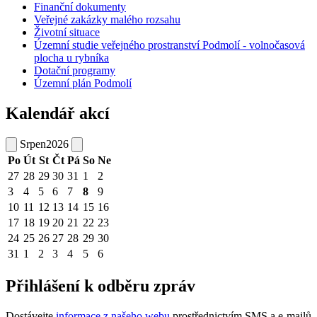
Finanční dokumenty
Veřejné zakázky malého rozsahu
Životní situace
Územní studie veřejného prostranství Podmolí - volnočasová
plocha u rybníka
Dotační programy
Územní plán Podmolí
Kalendář akcí
Srpen
2026
Po
Út
St
Čt
Pá
So
Ne
27
28
29
30
31
1
2
3
4
5
6
7
8
9
10
11
12
13
14
15
16
17
18
19
20
21
22
23
24
25
26
27
28
29
30
31
1
2
3
4
5
6
Přihlášení k odběru zpráv
Dostávejte
informace z našeho webu
prostřednictvím SMS a e-mailů