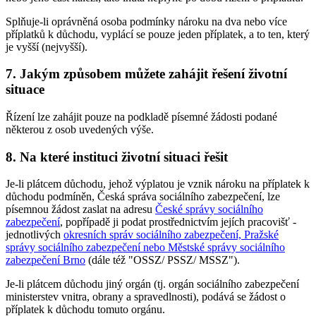
Splňuje-li oprávněná osoba podmínky nároku na dva nebo více
příplatků k důchodu, vyplácí se pouze jeden příplatek, a to ten, který
je vyšší (nejvyšší).
7. Jakým způsobem můžete zahájit řešení životní
situace
Řízení lze zahájit pouze na podkladě písemné žádosti podané
některou z osob uvedených výše.
8. Na které instituci životní situaci řešit
Je-li plátcem důchodu, jehož výplatou je vznik nároku na příplatek k
důchodu podmíněn, Česká správa sociálního zabezpečení, lze
písemnou žádost zaslat na adresu
České správy sociálního
zabezpečení
, popřípadě ji podat prostřednictvím jejích pracovišť -
jednotlivých
okresních správ sociálního zabezpečení, Pražské
správy sociálního zabezpečení nebo Městské správy sociálního
zabezpečení Brno
(dále též "OSSZ/ PSSZ/ MSSZ").
Je-li plátcem důchodu jiný orgán (tj. orgán sociálního zabezpečení
ministerstev vnitra, obrany a spravedlnosti), podává se žádost o
příplatek k důchodu tomuto orgánu.