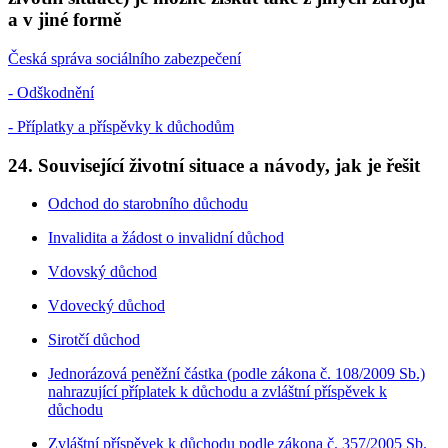
a v jiné formě
Česká správa sociálního zabezpečení
- Odškodnění
- Příplatky a příspěvky k důchodům
24. Související životní situace a návody, jak je řešit
Odchod do starobního důchodu
Invalidita a žádost o invalidní důchod
Vdovský důchod
Vdovecký důchod
Sirotčí důchod
Jednorázová peněžní částka (podle zákona č. 108/2009 Sb.)
nahrazující příplatek k důchodu a zvláštní příspěvek k
důchodu
Zvláštní příspěvek k důchodu podle zákona č. 357/2005 Sb.