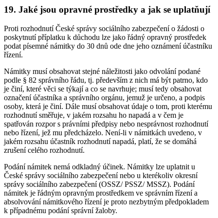
19. Jaké jsou opravné prostředky a jak se uplatňují
Proti rozhodnutí České správy sociálního zabezpečení o žádosti o
poskytnutí příplatku k důchodu lze jako řádný opravný prostředek
podat písemné námitky do 30 dnů ode dne jeho oznámení účastníku
řízení.
Námitky musí obsahovat stejné náležitosti jako odvolání podané
podle § 82 správního řádu, tj. především z nich má být patrno, kdo
je činí, které věci se týkají a co se navrhuje; musí tedy obsahovat
označení účastníka a správního orgánu, jemuž je určeno, a podpis
osoby, která je činí. Dále musí obsahovat údaje o tom, proti kterému
rozhodnutí směřuje, v jakém rozsahu ho napadá a v čem je
spatřován rozpor s právními předpisy nebo nesprávnost rozhodnutí
nebo řízení, jež mu předcházelo. Není-li v námitkách uvedeno, v
jakém rozsahu účastník rozhodnutí napadá, platí, že se domáhá
zrušení celého rozhodnutí.
Podání námitek nemá odkladný účinek. Námitky lze uplatnit u
České správy sociálního zabezpečení nebo u kterékoliv okresní
správy sociálního zabezpečení (OSSZ/ PSSZ/ MSSZ). Podání
námitek je řádným opravným prostředkem ve správním řízení a
absolvování námitkového řízení je proto nezbytným předpokladem
k případnému podání správní žaloby.