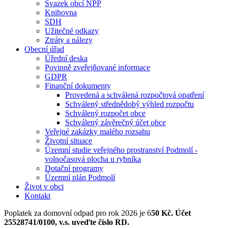
Svazek obcí NPP
Knihovna
SDH
Užitečné odkazy
Ztráty a nálezy
Obecní úřad
Úřední deska
Povinně zveřejňované informace
GDPR
Finanční dokumenty
Provedená a schválená rozpočtová opatření
Schválený střednědobý výhled rozpočtu
Schválený rozpočet obce
Schválený závěrečný účet obce
Veřejné zakázky malého rozsahu
Životní situace
Územní studie veřejného prostranství Podmolí -
volnočasová plocha u rybníka
Dotační programy
Územní plán Podmolí
Život v obci
Kontakt
Poplatek za domovní odpad pro rok 2026 je 6
50 Kč. Účet
25528741/0100, v.s. uveďte číslo RD.