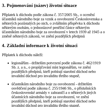
3. Pojmenování (název) životní situace
Příplatek k důchodu podle zákona č. 357/2005 Sb., o ocenění
účastníků národního boje za vznik a osvobození Československa a
některých pozůstalých po nich, o zvláštním příspěvku k důchodu
některým osobám, o jednorázové peněžní částce některým
účastníkům národního boje za osvobození v letech 1939 až 1945 a o
změně některých zákonů, ve znění pozdějších předpisů
4. Základní informace k životní situaci
Příplatek k důchodu náleží:
legionářům - držitelům potvrzení podle zákona č. 462/1919
Sb. z. a n., o propůjčování míst legionářům, ve znění
pozdějších předpisů, kteří pobírají starobní důchod nebo
invalidní důchod pro invaliditu třetího stupně,
účastníkům národního boje za osvobození - držitelům
osvědčení podle zákona č. 255/1946 Sb., o příslušnících
československé armády v zahraničí a o některých jiných
účastnících národního boje za osvobození, ve znění
pozdějších předpisů, kteří pobírají starobní důchod nebo
invalidní důchod pro invaliditu třetího stupně,