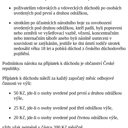
poživatelům vdovských a vdoveckých důchodů po osobách
uvedených pod první a druhou odrážkou,
sirotkům po účastnících národního boje za osvobození
uvedených pod druhou odrážkou, kteří padli, byli popraveni
nebo zemřeli ve vyšetřovací vazbě, vězení, koncentračním
nebo internačním táboře anebo byli násilně usmrceni v
souvislosti se zatýkáním, jestliže ke dni úmrtí rodiče sirotek
nedosáhl věku 18 let a pobírá důchod z českého důchodového
pojištění.
Podmínkou nároku na příplatek k důchodu je občanství České
republiky.
Příplatek k důchodu náleží za každý započatý měsíc odbojové
činnosti ve výši:
50 Kč, jde-li o osoby uvedené pod první a druhou odrážkou
výše,
25 Kč, jde-li o osoby uvedené pod třetí odrážkou výše,
20 Kč, jde-li o osoby uvedené pod čtvrtou odrážkou výše,
vždy však nejméně v částce 200 Kč měsíčně.