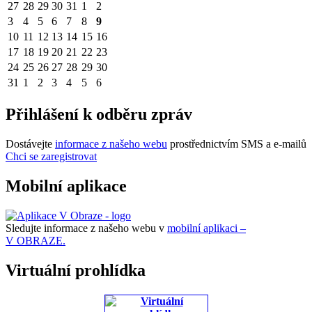
27
28
29
30
31
1
2
3
4
5
6
7
8
9
10
11
12
13
14
15
16
17
18
19
20
21
22
23
24
25
26
27
28
29
30
31
1
2
3
4
5
6
Přihlášení k odběru zpráv
Dostávejte
informace z našeho webu
prostřednictvím SMS a e-mailů
Chci se zaregistrovat
Mobilní aplikace
Sledujte informace z našeho webu v
mobilní aplikaci –
V OBRAZE.
Virtuální prohlídka