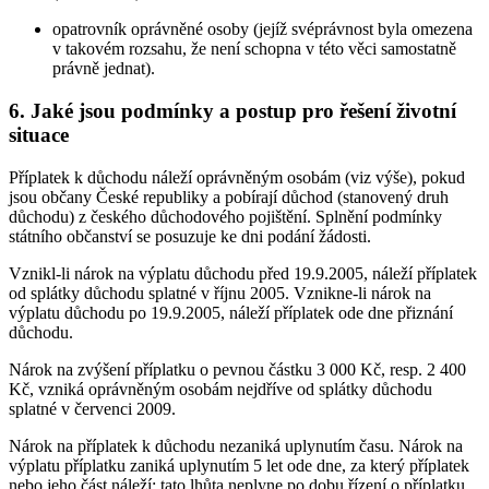
opatrovník oprávněné osoby (jejíž svéprávnost byla omezena
v takovém rozsahu, že není schopna v této věci samostatně
právně jednat).
6. Jaké jsou podmínky a postup pro řešení životní
situace
Příplatek k důchodu náleží oprávněným osobám (viz výše), pokud
jsou občany České republiky a pobírají důchod (stanovený druh
důchodu) z českého důchodového pojištění. Splnění podmínky
státního občanství se posuzuje ke dni podání žádosti.
Vznikl-li nárok na výplatu důchodu před 19.9.2005, náleží příplatek
od splátky důchodu splatné v říjnu 2005. Vznikne-li nárok na
výplatu důchodu po 19.9.2005, náleží příplatek ode dne přiznání
důchodu.
Nárok na zvýšení příplatku o pevnou částku 3 000 Kč, resp. 2 400
Kč, vzniká oprávněným osobám nejdříve od splátky důchodu
splatné v červenci 2009.
Nárok na příplatek k důchodu nezaniká uplynutím času. Nárok na
výplatu příplatku zaniká uplynutím 5 let ode dne, za který příplatek
nebo jeho část náleží; tato lhůta neplyne po dobu řízení o příplatku.