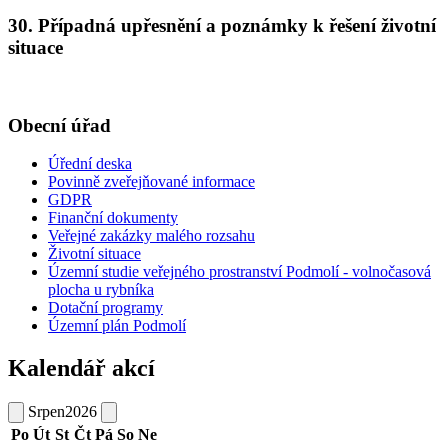
30. Případná upřesnění a poznámky k řešení životní
situace
Obecní úřad
Úřední deska
Povinně zveřejňované informace
GDPR
Finanční dokumenty
Veřejné zakázky malého rozsahu
Životní situace
Územní studie veřejného prostranství Podmolí - volnočasová
plocha u rybníka
Dotační programy
Územní plán Podmolí
Kalendář akcí
Srpen
2026
Po
Út
St
Čt
Pá
So
Ne