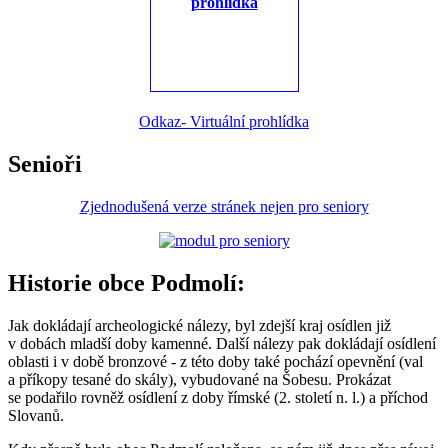
Odkaz- Virtuální prohlídka
Senioři
Zjednodušená verze stránek nejen pro seniory
Historie obce Podmolí:
Jak dokládají archeologické nálezy, byl zdejší kraj osídlen již
v dobách mladší doby kamenné. Další nálezy pak dokládají osídlení
oblasti i v době bronzové - z této doby také pochází opevnění (val
a příkopy tesané do skály), vybudované na Šobesu. Prokázat
se podařilo rovněž osídlení z doby římské (2. století n. l.) a příchod
Slovanů.