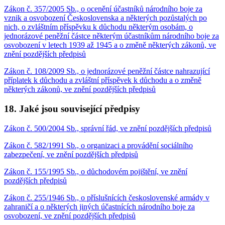
Zákon č. 357/2005 Sb., o ocenění účastníků národního boje za
vznik a osvobození Československa a některých pozůstalých po
nich, o zvláštním příspěvku k důchodu některým osobám, o
jednorázové peněžní částce některým účastníkům národního boje za
osvobození v letech 1939 až 1945 a o změně některých zákonů, ve
znění pozdějších předpisů
Zákon č. 108/2009 Sb., o jednorázové peněžní částce nahrazující
příplatek k důchodu a zvláštní příspěvek k důchodu a o změně
některých zákonů, ve znění pozdějších předpisů
18. Jaké jsou související předpisy
Zákon č. 500/2004 Sb., správní řád, ve znění pozdějších předpisů
Zákon č. 582/1991 Sb., o organizaci a provádění sociálního
zabezpečení, ve znění pozdějších předpisů
Zákon č. 155/1995 Sb., o důchodovém pojištění, ve znění
pozdějších předpisů
Zákon č. 255/1946 Sb., o příslušnících československé armády v
zahraničí a o některých jiných účastnících národního boje za
osvobození, ve znění pozdějších předpisů