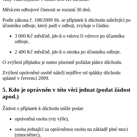
Měsícem odbojové činnosti se rozumí 30 dnů.
Podle zákona č. 108/2009 Sb. se příplatek k důchodu náležející po
účastníku odboje, který padl v odboji, zvyšuje o částku:
3 000 Kč měsíčně, jde-li o vdovu či vdovce po účastníku
odboje,
2 400 Kč měsíčně, jde-li o sirotka po účastníku odboje.
O zvýšení příplatku je nutno písemně požádat plátce důchodu.
Zvýšení oprávněné osobě náleží nejdříve od splátky důchodu
splatné v červenci 2009.
5. Kdo je oprávněn v této věci jednat (podat žádost
apod.)
Žádost o příplatek k důchodu může podat:
oprávněná osoba (viz výše),
osoba jednající za oprávněnou osobu na základě plné moci
(zmocněnec),