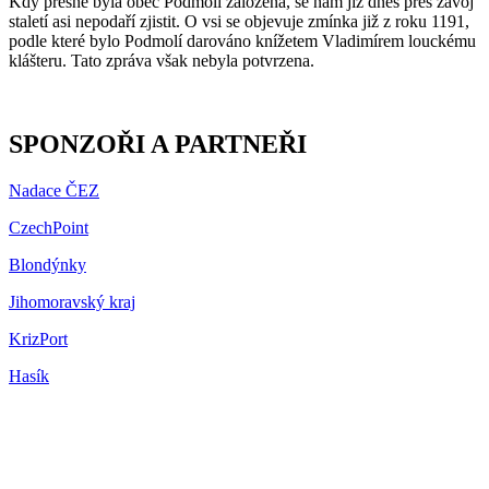
Kdy přesně byla obec Podmolí založena, se nám již dnes přes závoj
staletí asi nepodaří zjistit. O vsi se objevuje zmínka již z roku 1191,
podle které bylo Podmolí darováno knížetem Vladimírem louckému
klášteru. Tato zpráva však nebyla potvrzena.
SPONZOŘI A PARTNEŘI
Nadace ČEZ
CzechPoint
Blondýnky
Jihomoravský kraj
KrizPort
Hasík