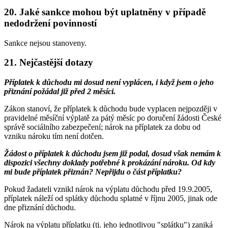
20. Jaké sankce mohou být uplatněny v případě
nedodržení povinností
Sankce nejsou stanoveny.
21. Nejčastější dotazy
Příplatek k důchodu mi dosud není vyplácen, i když jsem o jeho
přiznání požádal již před 2 měsíci.
Zákon stanoví, že příplatek k důchodu bude vyplacen nejpozději v
pravidelné měsíční výplatě za pátý měsíc po doručení žádosti České
správě sociálního zabezpečení; nárok na příplatek za dobu od
vzniku nároku tím není dotčen.
Žádost o příplatek k důchodu jsem již podal, dosud však nemám k
dispozici všechny doklady potřebné k prokázání nároku. Od kdy
mi bude příplatek přiznán? Nepřijdu o část příplatku?
Pokud žadateli vznikl nárok na výplatu důchodu před 19.9.2005,
příplatek náleží od splátky důchodu splatné v říjnu 2005, jinak ode
dne přiznání důchodu.
Nárok na výplatu příplatku (tj. jeho jednotlivou "splátku") zaniká