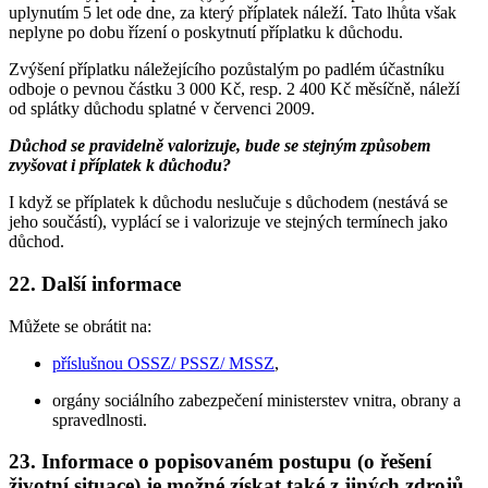
uplynutím 5 let ode dne, za který příplatek náleží. Tato lhůta však
neplyne po dobu řízení o poskytnutí příplatku k důchodu.
Zvýšení příplatku náležejícího pozůstalým po padlém účastníku
odboje o pevnou částku 3 000 Kč, resp. 2 400 Kč měsíčně, náleží
od splátky důchodu splatné v červenci 2009.
Důchod se pravidelně valorizuje, bude se stejným způsobem
zvyšovat i příplatek k důchodu?
I když se příplatek k důchodu neslučuje s důchodem (nestává se
jeho součástí), vyplácí se i valorizuje ve stejných termínech jako
důchod.
22. Další informace
Můžete se obrátit na:
příslušnou OSSZ/ PSSZ/ MSSZ
,
orgány sociálního zabezpečení ministerstev vnitra, obrany a
spravedlnosti.
23. Informace o popisovaném postupu (o řešení
životní situace) je možné získat také z jiných zdrojů