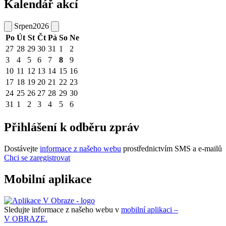
Kalendář akcí
Srpen
2026
Po
Út
St
Čt
Pá
So
Ne
27
28
29
30
31
1
2
3
4
5
6
7
8
9
10
11
12
13
14
15
16
17
18
19
20
21
22
23
24
25
26
27
28
29
30
31
1
2
3
4
5
6
Přihlášení k odběru zpráv
Dostávejte
informace z našeho webu
prostřednictvím SMS a e-mailů
Chci se zaregistrovat
Mobilní aplikace
Sledujte informace z našeho webu v
mobilní aplikaci –
V OBRAZE.