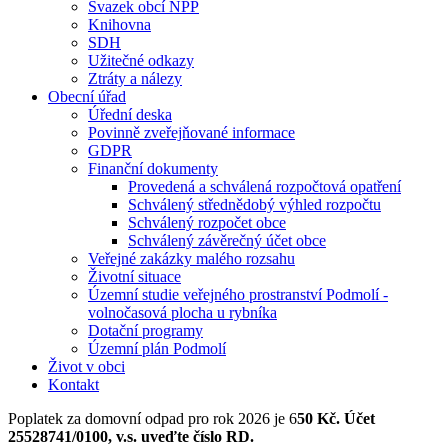
Svazek obcí NPP
Knihovna
SDH
Užitečné odkazy
Ztráty a nálezy
Obecní úřad
Úřední deska
Povinně zveřejňované informace
GDPR
Finanční dokumenty
Provedená a schválená rozpočtová opatření
Schválený střednědobý výhled rozpočtu
Schválený rozpočet obce
Schválený závěrečný účet obce
Veřejné zakázky malého rozsahu
Životní situace
Územní studie veřejného prostranství Podmolí -
volnočasová plocha u rybníka
Dotační programy
Územní plán Podmolí
Život v obci
Kontakt
Poplatek za domovní odpad pro rok 2026 je 6
50 Kč. Účet
25528741/0100, v.s. uveďte číslo RD.