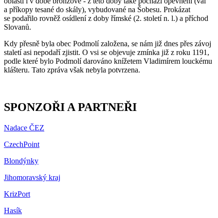
oblasti i v době bronzové - z této doby také pochází opevnění (val
a příkopy tesané do skály), vybudované na Šobesu. Prokázat
se podařilo rovněž osídlení z doby římské (2. století n. l.) a příchod
Slovanů.
Kdy přesně byla obec Podmolí založena, se nám již dnes přes závoj
staletí asi nepodaří zjistit. O vsi se objevuje zmínka již z roku 1191,
podle které bylo Podmolí darováno knížetem Vladimírem louckému
klášteru. Tato zpráva však nebyla potvrzena.
SPONZOŘI A PARTNEŘI
Nadace ČEZ
CzechPoint
Blondýnky
Jihomoravský kraj
KrizPort
Hasík