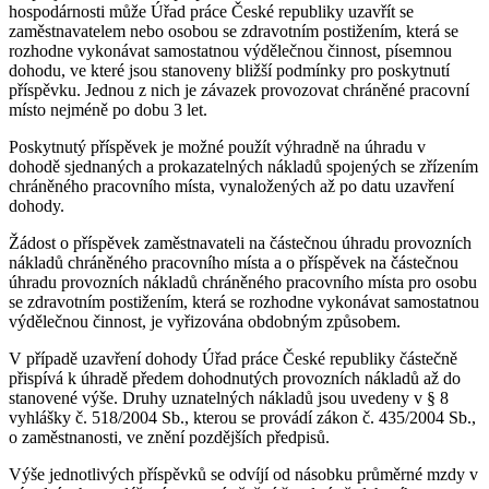
hospodárnosti může Úřad práce České republiky uzavřít se
zaměstnavatelem nebo osobou se zdravotním postižením, která se
rozhodne vykonávat samostatnou výdělečnou činnost, písemnou
dohodu, ve které jsou stanoveny bližší podmínky pro poskytnutí
příspěvku. Jednou z nich je závazek provozovat chráněné pracovní
místo nejméně po dobu 3 let.
Poskytnutý příspěvek je možné použít výhradně na úhradu v
dohodě sjednaných a prokazatelných nákladů spojených se zřízením
chráněného pracovního místa, vynaložených až po datu uzavření
dohody.
Žádost o příspěvek zaměstnavateli na částečnou úhradu provozních
nákladů chráněného pracovního místa a o příspěvek na částečnou
úhradu provozních nákladů chráněného pracovního místa pro osobu
se zdravotním postižením, která se rozhodne vykonávat samostatnou
výdělečnou činnost, je vyřizována obdobným způsobem.
V případě uzavření dohody Úřad práce České republiky částečně
přispívá k úhradě předem dohodnutých provozních nákladů až do
stanovené výše. Druhy uznatelných nákladů jsou uvedeny v § 8
vyhlášky č. 518/2004 Sb., kterou se provádí zákon č. 435/2004 Sb.,
o zaměstnanosti, ve znění pozdějších předpisů.
Výše jednotlivých příspěvků se odvíjí od násobku průměrné mzdy v