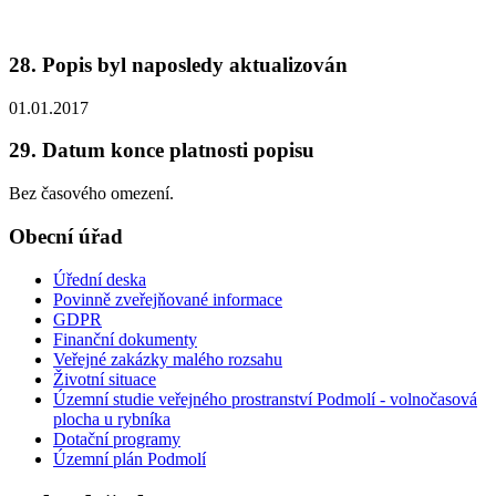
28. Popis byl naposledy aktualizován
01.01.2017
29. Datum konce platnosti popisu
Bez časového omezení.
Obecní úřad
Úřední deska
Povinně zveřejňované informace
GDPR
Finanční dokumenty
Veřejné zakázky malého rozsahu
Životní situace
Územní studie veřejného prostranství Podmolí - volnočasová
plocha u rybníka
Dotační programy
Územní plán Podmolí