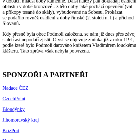
v dobách mladší doby kamenné. Další nálezy pak dokládají osídlení
oblasti i v době bronzové - z této doby také pochází opevnění (val
a příkopy tesané do skály), vybudované na Šobesu. Prokázat
se podařilo rovněž osídlení z doby římské (2. století n. l.) a příchod
Slovanů.
Kdy přesně byla obec Podmolí založena, se nám již dnes přes závoj
staletí asi nepodaří zjistit. O vsi se objevuje zmínka již z roku 1191,
podle které bylo Podmolí darováno knížetem Vladimírem louckému
klášteru. Tato zpráva však nebyla potvrzena.
SPONZOŘI A PARTNEŘI
Nadace ČEZ
CzechPoint
Blondýnky
Jihomoravský kraj
KrizPort