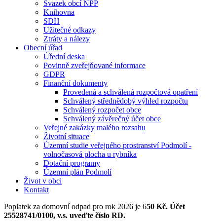
Svazek obcí NPP
Knihovna
SDH
Užitečné odkazy
Ztráty a nálezy
Obecní úřad
Úřední deska
Povinně zveřejňované informace
GDPR
Finanční dokumenty
Provedená a schválená rozpočtová opatření
Schválený střednědobý výhled rozpočtu
Schválený rozpočet obce
Schválený závěrečný účet obce
Veřejné zakázky malého rozsahu
Životní situace
Územní studie veřejného prostranství Podmolí -
volnočasová plocha u rybníka
Dotační programy
Územní plán Podmolí
Život v obci
Kontakt
Poplatek za domovní odpad pro rok 2026 je 6
50 Kč. Účet
25528741/0100, v.s. uveďte číslo RD.