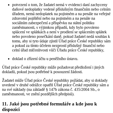
potvrzení o tom, že žadatel nemá v evidenci daní zachyceny
daňové nedoplatky vedené příslušným finančním nebo celním
úřadem, nemá nedoplatek na pojistném a na penále na veřejné
zdravotní pojištění nebo na pojistném a na penále na
sociálním zabezpečení a příspěvku na státní politiku
zaměstnanosti, s výjimkou případů, kdy bylo povoleno
splácení ve splátkách a není v prodlení se splácením splátek
nebo povoleno posečkání daně, pokud žadatel nedá souhlas k
tomu, aby si tyto údaje zjistil Úřad práce České republiky sám
a pokud za tímto účelem nezprostí příslušný finanční nebo
celní úřad mlčenlivosti vůči Úřadu práce České republiky,
doklad o zřízení účtu u peněžního ústavu.
Úřad práce České republiky může požadovat předložení i jiných
dokladů, pokud jsou potřebné k posouzení žádosti.
Žadatel může Úřad práce České republiky požádat, aby si doklady
uvedené v druhé odrážce opatřil Úřad práce České republiky sám a
na své náklady (na základě § 147b zákona č. 435/2004 Sb., o
zaměstnanosti, ve znění pozdějších předpisů).
11. Jaké jsou potřebné formuláře a kde jsou k
dispozici