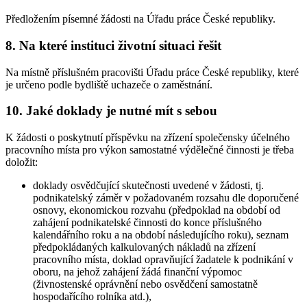
Předložením písemné žádosti na Úřadu práce České republiky.
8. Na které instituci životní situaci řešit
Na místně příslušném pracovišti Úřadu práce České republiky, které
je určeno podle bydliště uchazeče o zaměstnání.
10. Jaké doklady je nutné mít s sebou
K žádosti o poskytnutí příspěvku na zřízení společensky účelného
pracovního místa pro výkon samostatné výdělečné činnosti je třeba
doložit:
doklady osvědčující skutečnosti uvedené v žádosti, tj.
podnikatelský záměr v požadovaném rozsahu dle doporučené
osnovy, ekonomickou rozvahu (předpoklad na období od
zahájení podnikatelské činnosti do konce příslušného
kalendářního roku a na období následujícího roku), seznam
předpokládaných kalkulovaných nákladů na zřízení
pracovního místa, doklad opravňující žadatele k podnikání v
oboru, na jehož zahájení žádá finanční výpomoc
(živnostenské oprávnění nebo osvědčení samostatně
hospodařícího rolníka atd.),