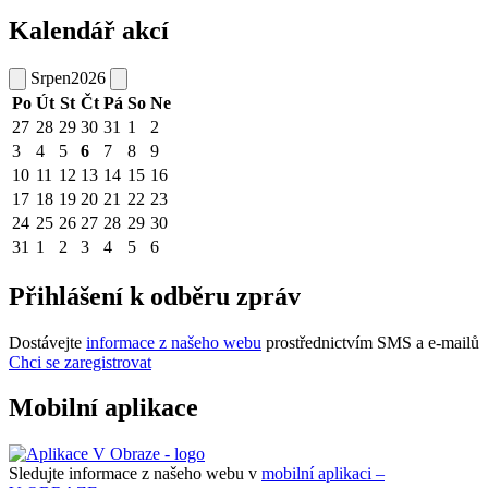
Kalendář akcí
Srpen
2026
Po
Út
St
Čt
Pá
So
Ne
27
28
29
30
31
1
2
3
4
5
6
7
8
9
10
11
12
13
14
15
16
17
18
19
20
21
22
23
24
25
26
27
28
29
30
31
1
2
3
4
5
6
Přihlášení k odběru zpráv
Dostávejte
informace z našeho webu
prostřednictvím SMS a e-mailů
Chci se zaregistrovat
Mobilní aplikace
Sledujte informace z našeho webu v
mobilní aplikaci –