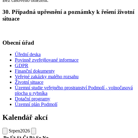
Bez časového omezení.
30. Případná upřesnění a poznámky k řešení životní
situace
Obecní úřad
Úřední deska
Povinně zveřejňované informace
GDPR
Finanční dokumenty
Veřejné zakázky malého rozsahu
Životní situace
Územní studie veřejného prostranství Podmolí - volnočasová
plocha u rybníka
Dotační programy
Územní plán Podmolí
Kalendář akcí
Srpen
2026
Po
Út
St
Čt
Pá
So
Ne