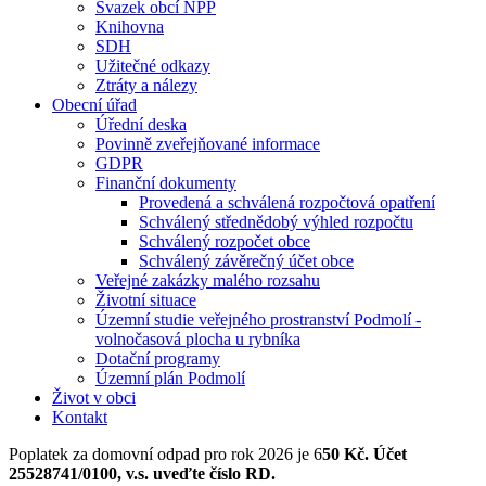
Svazek obcí NPP
Knihovna
SDH
Užitečné odkazy
Ztráty a nálezy
Obecní úřad
Úřední deska
Povinně zveřejňované informace
GDPR
Finanční dokumenty
Provedená a schválená rozpočtová opatření
Schválený střednědobý výhled rozpočtu
Schválený rozpočet obce
Schválený závěrečný účet obce
Veřejné zakázky malého rozsahu
Životní situace
Územní studie veřejného prostranství Podmolí -
volnočasová plocha u rybníka
Dotační programy
Územní plán Podmolí
Život v obci
Kontakt
Poplatek za domovní odpad pro rok 2026 je 6
50 Kč. Účet
25528741/0100, v.s. uveďte číslo RD.