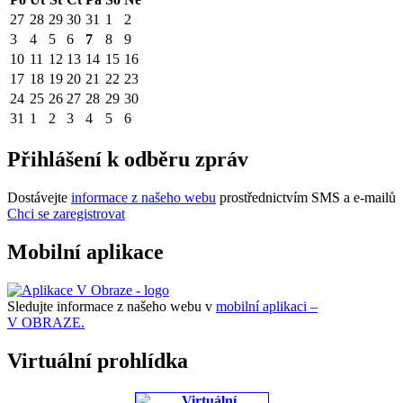
27
28
29
30
31
1
2
3
4
5
6
7
8
9
10
11
12
13
14
15
16
17
18
19
20
21
22
23
24
25
26
27
28
29
30
31
1
2
3
4
5
6
Přihlášení k odběru zpráv
Dostávejte
informace z našeho webu
prostřednictvím SMS a e-mailů
Chci se zaregistrovat
Mobilní aplikace
Sledujte informace z našeho webu v
mobilní aplikaci –
V OBRAZE.
Virtuální prohlídka