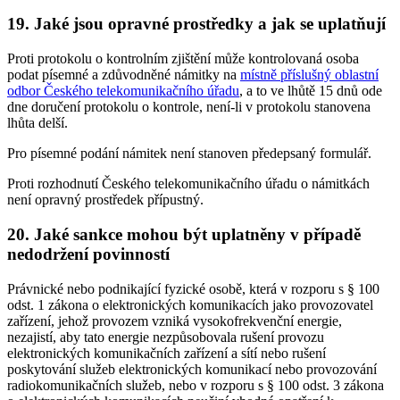
19. Jaké jsou opravné prostředky a jak se uplatňují
Proti protokolu o kontrolním zjištění může kontrolovaná osoba
podat písemné a zdůvodněné námitky na
místně příslušný oblastní
odbor Českého telekomunikačního úřadu
, a to ve lhůtě 15 dnů ode
dne doručení protokolu o kontrole, není-li v protokolu stanovena
lhůta delší.
Pro písemné podání námitek není stanoven předepsaný formulář.
Proti rozhodnutí Českého telekomunikačního úřadu o námitkách
není opravný prostředek přípustný.
20. Jaké sankce mohou být uplatněny v případě
nedodržení povinností
Právnické nebo podnikající fyzické osobě, která v rozporu s § 100
odst. 1 zákona o elektronických komunikacích jako provozovatel
zařízení, jehož provozem vzniká vysokofrekvenční energie,
nezajistí, aby tato energie nezpůsobovala rušení provozu
elektronických komunikačních zařízení a sítí nebo rušení
poskytování služeb elektronických komunikací nebo provozování
radiokomunikačních služeb, nebo v rozporu s § 100 odst. 3 zákona