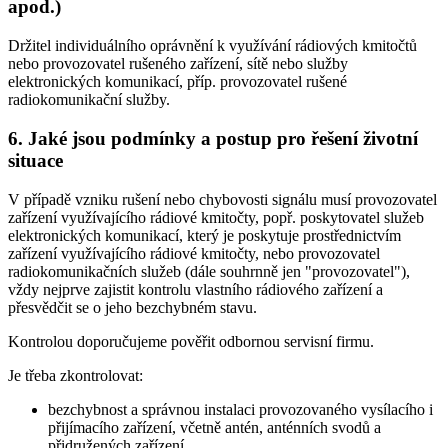
apod.)
Držitel individuálního oprávnění k využívání rádiových kmitočtů
nebo provozovatel rušeného zařízení, sítě nebo služby
elektronických komunikací, příp. provozovatel rušené
radiokomunikační služby.
6. Jaké jsou podmínky a postup pro řešení životní
situace
V případě vzniku rušení nebo chybovosti signálu musí provozovatel
zařízení využívajícího rádiové kmitočty, popř. poskytovatel služeb
elektronických komunikací, který je poskytuje prostřednictvím
zařízení využívajícího rádiové kmitočty, nebo provozovatel
radiokomunikačních služeb (dále souhrnně jen "provozovatel"),
vždy nejprve zajistit kontrolu vlastního rádiového zařízení a
přesvědčit se o jeho bezchybném stavu.
Kontrolou doporučujeme pověřit odbornou servisní firmu.
Je třeba zkontrolovat:
bezchybnost a správnou instalaci provozovaného vysílacího i
přijímacího zařízení, včetně antén, anténních svodů a
přidružených zařízení,