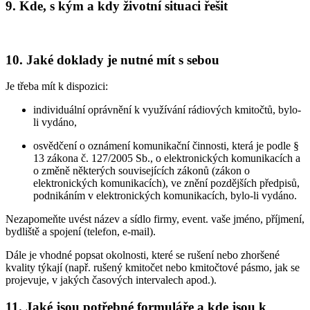
9. Kde, s kým a kdy životní situaci řešit
10. Jaké doklady je nutné mít s sebou
Je třeba mít k dispozici:
individuální oprávnění k využívání rádiových kmitočtů, bylo-
li vydáno,
osvědčení o oznámení komunikační činnosti, která je podle §
13 zákona č. 127/2005 Sb., o elektronických komunikacích a
o změně některých souvisejících zákonů (zákon o
elektronických komunikacích), ve znění pozdějších předpisů,
podnikáním v elektronických komunikacích, bylo-li vydáno.
Nezapomeňte uvést název a sídlo firmy, event. vaše jméno, příjmení,
bydliště a spojení (telefon, e-mail).
Dále je vhodné popsat okolnosti, které se rušení nebo zhoršené
kvality týkají (např. rušený kmitočet nebo kmitočtové pásmo, jak se
projevuje, v jakých časových intervalech apod.).
11. Jaké jsou potřebné formuláře a kde jsou k