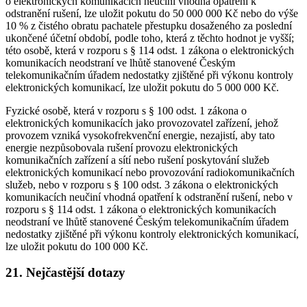
o elektronických komunikacích neučiní vhodná opatření k
odstranění rušení, lze uložit pokutu do 50 000 000 Kč nebo do výše
10 % z čistého obratu pachatele přestupku dosaženého za poslední
ukončené účetní období, podle toho, která z těchto hodnot je vyšší;
této osobě, která v rozporu s § 114 odst. 1 zákona o elektronických
komunikacích neodstraní ve lhůtě stanovené Českým
telekomunikačním úřadem nedostatky zjištěné při výkonu kontroly
elektronických komunikací, lze uložit pokutu do 5 000 000 Kč.
Fyzické osobě, která v rozporu s § 100 odst. 1 zákona o
elektronických komunikacích jako provozovatel zařízení, jehož
provozem vzniká vysokofrekvenční energie, nezajistí, aby tato
energie nezpůsobovala rušení provozu elektronických
komunikačních zařízení a sítí nebo rušení poskytování služeb
elektronických komunikací nebo provozování radiokomunikačních
služeb, nebo v rozporu s § 100 odst. 3 zákona o elektronických
komunikacích neučiní vhodná opatření k odstranění rušení, nebo v
rozporu s § 114 odst. 1 zákona o elektronických komunikacích
neodstraní ve lhůtě stanovené Českým telekomunikačním úřadem
nedostatky zjištěné při výkonu kontroly elektronických komunikací,
lze uložit pokutu do 100 000 Kč.
21. Nejčastější dotazy