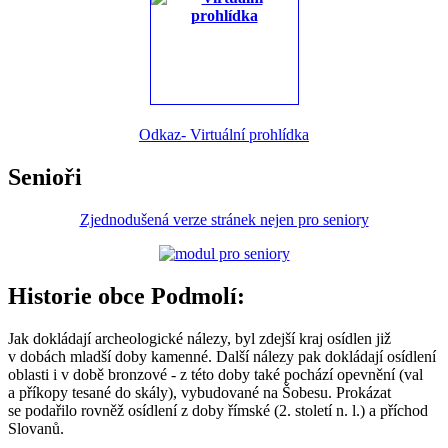
Odkaz- Virtuální prohlídka
Senioři
Zjednodušená verze stránek nejen pro seniory
Historie obce Podmolí:
Jak dokládají archeologické nálezy, byl zdejší kraj osídlen již
v dobách mladší doby kamenné. Další nálezy pak dokládají osídlení
oblasti i v době bronzové - z této doby také pochází opevnění (val
a příkopy tesané do skály), vybudované na Šobesu. Prokázat
se podařilo rovněž osídlení z doby římské (2. století n. l.) a příchod
Slovanů.