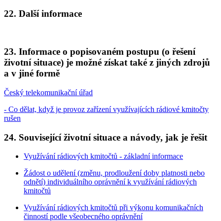
22. Další informace
23. Informace o popisovaném postupu (o řešení
životní situace) je možné získat také z jiných zdrojů
a v jiné formě
Český telekomunikační úřad
- Co dělat, když je provoz zařízení využívajících rádiové kmitočty
rušen
24. Související životní situace a návody, jak je řešit
Využívání rádiových kmitočtů - základní informace
Žádost o udělení (změnu, prodloužení doby platnosti nebo
odnětí) individuálního oprávnění k využívání rádiových
kmitočtů
Využívání rádiových kmitočtů při výkonu komunikačních
činností podle všeobecného oprávnění