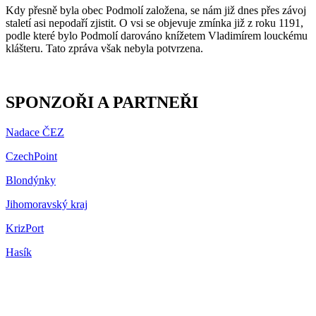
Kdy přesně byla obec Podmolí založena, se nám již dnes přes závoj
staletí asi nepodaří zjistit. O vsi se objevuje zmínka již z roku 1191,
podle které bylo Podmolí darováno knížetem Vladimírem louckému
klášteru. Tato zpráva však nebyla potvrzena.
SPONZOŘI A PARTNEŘI
Nadace ČEZ
CzechPoint
Blondýnky
Jihomoravský kraj
KrizPort
Hasík