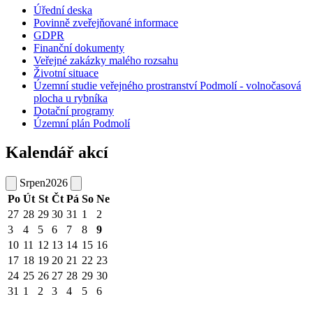
Úřední deska
Povinně zveřejňované informace
GDPR
Finanční dokumenty
Veřejné zakázky malého rozsahu
Životní situace
Územní studie veřejného prostranství Podmolí - volnočasová
plocha u rybníka
Dotační programy
Územní plán Podmolí
Kalendář akcí
Srpen
2026
Po
Út
St
Čt
Pá
So
Ne
27
28
29
30
31
1
2
3
4
5
6
7
8
9
10
11
12
13
14
15
16
17
18
19
20
21
22
23
24
25
26
27
28
29
30
31
1
2
3
4
5
6