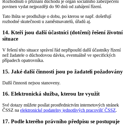
Rozhodnutí o přiznání důchodu je orgán sociálního zabezpečení
povinen vydat nejpozději do 90 dnů od zahájení řízení.
Tato lhůta se prodlužuje o dobu, po kterou se např. došetřují
rozhodné skutečnosti u zaměstnavatelů, úřadů aj.
14. Kteří jsou další účastníci (dotčení) řešení životní
situace
V řešení této situace správní řád nepřipouští další účastníky řízení
než žadatele o důchodovou dávku, eventuálně ve specifických
případech opatrovníka.
15. Jaké další činnosti jsou po žadateli požadovány
Další činnosti nejsou stanoveny.
16. Elektronická služba, kterou lze využít
Své dotazy můžete posílat prostřednictvím internetových stránek
ČSSZ na
elektronické podatelny jednotlivých pracovišť ČSSZ
.
17. Podle kterého právního předpisu se postupuje