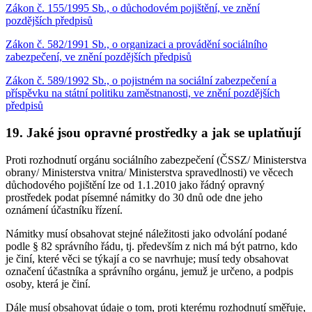
Zákon č. 155/1995 Sb., o důchodovém pojištění, ve znění
pozdějších předpisů
Zákon č. 582/1991 Sb., o organizaci a provádění sociálního
zabezpečení, ve znění pozdějších předpisů
Zákon č. 589/1992 Sb., o pojistném na sociální zabezpečení a
příspěvku na státní politiku zaměstnanosti, ve znění pozdějších
předpisů
19. Jaké jsou opravné prostředky a jak se uplatňují
Proti rozhodnutí orgánu sociálního zabezpečení (ČSSZ/ Ministerstva
obrany/ Ministerstva vnitra/ Ministerstva spravedlnosti) ve věcech
důchodového pojištění lze od 1.1.2010 jako řádný opravný
prostředek podat písemné námitky do 30 dnů ode dne jeho
oznámení účastníku řízení.
Námitky musí obsahovat stejné náležitosti jako odvolání podané
podle § 82 správního řádu, tj. především z nich má být patrno, kdo
je činí, které věci se týkají a co se navrhuje; musí tedy obsahovat
označení účastníka a správního orgánu, jemuž je určeno, a podpis
osoby, která je činí.
Dále musí obsahovat údaje o tom, proti kterému rozhodnutí směřuje,