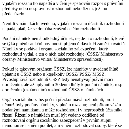
v jakém rozsahu ho napadá a v čem je spatřován rozpor s právními
předpisy nebo nesprávnost rozhodnutí nebo řízení, jež mu
předcházelo.
Není-li v námitkách uvedeno, v jakém rozsahu účastník rozhodnutí
napadá, platí, že se domáhá zrušení celého rozhodnutí.
Podání námitek nemá odkladný účinek, nejde-li o rozhodnutí, které
se týká plnění sankční povinnosti příjemců dávek či zaměstnavatelů.
Námitky se podávají orgánu sociálního zabezpečení, který
rozhodnutí vydal, a ten o nich také rozhoduje (ČSSZ/ Ministerstvo
obrany/ Ministerstvo vnitra/ Ministerstvo spravedlnosti).
Pokud je takovým orgánem ČSSZ, lze námitky v uvedené lhůtě
uplatnit u ČSSZ nebo u kterékoliv OSSZ/ PSSZ/ MSSZ.
Prvostupňová rozhodnutí ČSSZ tedy nenabývají právní moci
doručením, ale až uplynutím 30denní lhůty k podání námitek, resp.
doručením (oznámením) rozhodnutí ČSSZ o námitkách.
Orgán sociálního zabezpečení přezkoumává rozhodnutí, proti
němuž byly podány námitky, v plném rozsahu; není přitom vázán
podanými námitkami a může rozhodnout i v neprospěch účastníka
řízení. Řízení o námitkách musí být vedeno odděleně od
rozhodování orgánu sociálního zabezpečení v prvním stupni -
nemohou se na něm podílet, ani v něm rozhodovat osoby, které se