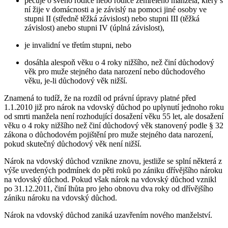
pečuje o svého rodiče nebo rodiče zemřelého manžela, který s
ní žije v domácnosti a je závislý na pomoci jiné osoby ve
stupni II (středně těžká závislost) nebo stupni III (těžká
závislost) anebo stupni IV (úplná závislost),
je invalidní ve třetím stupni, nebo
dosáhla alespoň věku o 4 roky nižšího, než činí důchodový
věk pro muže stejného data narození nebo důchodového
věku, je-li důchodový věk nižší.
Znamená to tudíž, že na rozdíl od právní úpravy platné před
1.1.2010 již pro nárok na vdovský důchod po uplynutí jednoho roku
od smrti manžela není rozhodující dosažení věku 55 let, ale dosažení
věku o 4 roky nižšího než činí důchodový věk stanovený podle § 32
zákona o důchodovém pojištění pro muže stejného data narození,
pokud skutečný důchodový věk není nižší.
Nárok na vdovský důchod vznikne znovu, jestliže se splní některá z
výše uvedených podmínek do pěti roků po zániku dřívějšího nároku
na vdovský důchod. Pokud však nárok na vdovský důchod vznikl
po 31.12.2011, činí lhůta pro jeho obnovu dva roky od dřívějšího
zániku nároku na vdovský důchod.
Nárok na vdovský důchod zaniká uzavřením nového manželství.