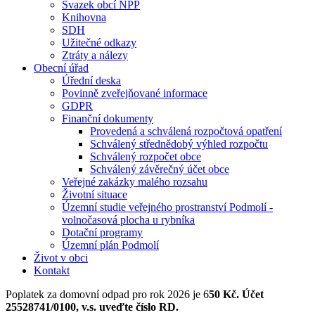
Svazek obcí NPP
Knihovna
SDH
Užitečné odkazy
Ztráty a nálezy
Obecní úřad
Úřední deska
Povinně zveřejňované informace
GDPR
Finanční dokumenty
Provedená a schválená rozpočtová opatření
Schválený střednědobý výhled rozpočtu
Schválený rozpočet obce
Schválený závěrečný účet obce
Veřejné zakázky malého rozsahu
Životní situace
Územní studie veřejného prostranství Podmolí -
volnočasová plocha u rybníka
Dotační programy
Územní plán Podmolí
Život v obci
Kontakt
Poplatek za domovní odpad pro rok 2026 je 6
50 Kč. Účet
25528741/0100, v.s. uveďte číslo RD.