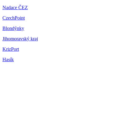
Nadace ČEZ
CzechPoint
Blondýnky
Jihomoravský kraj
KrizPort
Hasík