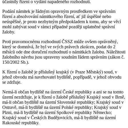
účastnily řízení o vydání napadeného rozhodnutí.
Podání námitek je řádným opravným prostředkem ve správním
řízení a absolvování námitkového řízení, ať již úspěšné nebo
neúspěšné, je proto nezbytným předpokladem k tomu, aby se věcí
mohl zabývat soud v rámci případné později uplatněné správní
žaloby.
Proti pravomocnému rozhodnutí ČSSZ může ovšem oprávněný,
který se domnívá, že byl ve svých právech zkrácen, podat do 2
měsíců ode dne doručení rozhodnutí o námitkách žalobu. Náležitosti
žalobního návrhu jsou upraveny soudním řádem správním (zákon č.
150/2002 Sb.).
K řízení o žalobě je příslušný krajský (v Praze Městský) soud, v
jehož obvodu má navrhovatel bydliště, popřípadě, v jehož obvodu
se zdržuje.
Nemá-li občan bydliště na území České republiky a ani se na tomto
území nezdržuje, je k řízení o žalobě příslušný Krajský soud v Brně,
má-li občan bydliště na území Slovenské republiky; Krajský soud v
Ostravě, má-li bydliště na území Polské republiky; Krajský soud v
Plzni, má-li bydliště na území Spolkové republiky Německo;
Krajský soud v Českých Budějovicích, má-li bydliště na území
Rakouské republiky.