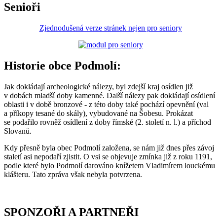
Senioři
Zjednodušená verze stránek nejen pro seniory
Historie obce Podmolí:
Jak dokládají archeologické nálezy, byl zdejší kraj osídlen již
v dobách mladší doby kamenné. Další nálezy pak dokládají osídlení
oblasti i v době bronzové - z této doby také pochází opevnění (val
a příkopy tesané do skály), vybudované na Šobesu. Prokázat
se podařilo rovněž osídlení z doby římské (2. století n. l.) a příchod
Slovanů.
Kdy přesně byla obec Podmolí založena, se nám již dnes přes závoj
staletí asi nepodaří zjistit. O vsi se objevuje zmínka již z roku 1191,
podle které bylo Podmolí darováno knížetem Vladimírem louckému
klášteru. Tato zpráva však nebyla potvrzena.
SPONZOŘI A PARTNEŘI