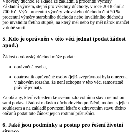
Vdovský důchod se skládá ze základní a procentní výměry.
Základní výměra, stejná pro všechny důchody, v roce 2018 činí 2
700 Kč. Výše procentní výměry vdovského důchodu činí 50 %
procentní výměry starobního důchodu nebo invalidního důchodu
pro invaliditu třetího stupně, na který měl nebo by měl nárok manžel
v době smrti.
5. Kdo je oprávněn v této věci jednat (podat žádost
apod.)
Žádost o vdovský důchod může podat:
oprávněná osoba,
opatrovník oprávněné osoby (jejíž svéprávnost byla omezena
v takovém rozsahu, že není schopna v této věci samostatně
právně jednat).
Za občany, kteří vzhledem ke svému zdravotnímu stavu nemohou
sami podávat žádost o dávku důchodového pojištění, mohou s jejich
souhlasem a na základě potvrzení lékaře o zdravotním stavu těchto
občanů podat tuto žádost jejich rodinní příslušníci.
6. Jaké jsou podmínky a postup pro řešení životní
situace