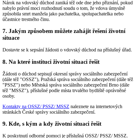
Nárok na vdovský důchod zaniká též ode dne jeho přiznání, pokud
nabylo právní moci rozhodnutí soudu o tom, že vdova úmyslně
způsobila smrt manžela jako pachatelka, spolupachatelka nebo
účastnice trestného činu.
7. Jakým způsobem můžete zahájit řešení životní
situace
Dostavte se k sepsání žádosti o vdovský důchod na příslušný úřad.
8. Na které instituci životní situaci řešit
Žádosti o důchod sepisují okresní správy sociálního zabezpečení
(dále též "OSSZ"), Pražská správa sociálního zabezpečení (dále též
"PSSZ") nebo Městská správa sociálního zabezpečení Brno (dále
též "MSSZ"), příslušné podle místa trvalého bydliště oprávněné
osoby.
Kontakty na OSSZ/ PSSZ/ MSSZ
naleznete na internetových
stránkách České správy sociálního zabezpečení.
9. Kde, s kým a kdy životní situaci řešit
K poskytnutí odborné pomoci je příslušná OSSZ/ PSSZ/ MSSZ.