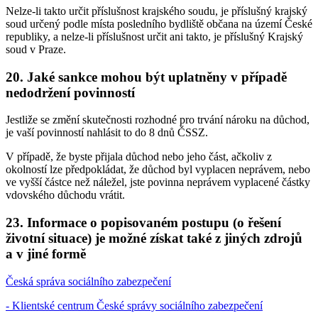
Nelze-li takto určit příslušnost krajského soudu, je příslušný krajský
soud určený podle místa posledního bydliště občana na území České
republiky, a nelze-li příslušnost určit ani takto, je příslušný Krajský
soud v Praze.
20. Jaké sankce mohou být uplatněny v případě
nedodržení povinností
Jestliže se změní skutečnosti rozhodné pro trvání nároku na důchod,
je vaší povinností nahlásit to do 8 dnů ČSSZ.
V případě, že byste přijala důchod nebo jeho část, ačkoliv z
okolností lze předpokládat, že důchod byl vyplacen neprávem, nebo
ve vyšší částce než náležel, jste povinna neprávem vyplacené částky
vdovského důchodu vrátit.
23. Informace o popisovaném postupu (o řešení
životní situace) je možné získat také z jiných zdrojů
a v jiné formě
Česká správa sociálního zabezpečení
- Klientské centrum České správy sociálního zabezpečení