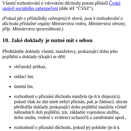
Vlastní rozhodování o vdovském důchodu potom přísluší
České
správě sociálního zabezpečení
(dále též "ČSSZ").
(Pokud jde o příslušníky ozbrojených sborů, jsou k rozhodování o
důchodu příslušné orgány Ministerstva vnitra, Ministerstva obrany,
příp. Ministerstva spravedlnosti.)
10. Jaké doklady je nutné mít s sebou
Předkládáte doklady vlastní, manželovy, prokazující dobu jeho
pojištění a doklady týkající se dětí:
občanský průkaz,
oddací list,
úmrtní list,
rozhodnutí o přiznání důchodu manžela (je-li k dispozici);
pokud však ke dni smrti nebyl přiznán, pak je žádoucí, abyste
předložila doklady prokazující dobu pojištění manžela včetně
náhradních dob pojištění, tzn. základní vojenskou službu,
dobu studia, vedení v evidenci uchazečů o zaměstnání apod.,
rozhodnutí o přiznání důchodu, pokud jej pobíráte (je-li k