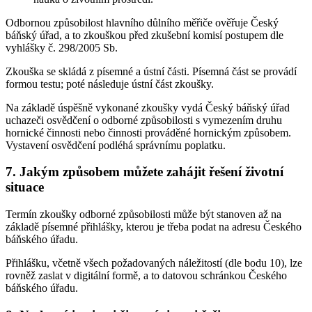
Odbornou způsobilost hlavního důlního měřiče ověřuje Český
báňský úřad, a to zkouškou před zkušební komisí postupem dle
vyhlášky č. 298/2005 Sb.
Zkouška se skládá z písemné a ústní části. Písemná část se provádí
formou testu; poté následuje ústní část zkoušky.
Na základě úspěšně vykonané zkoušky vydá Český báňský úřad
uchazeči osvědčení o odborné způsobilosti s vymezením druhu
hornické činnosti nebo činnosti prováděné hornickým způsobem.
Vystavení osvědčení podléhá správnímu poplatku.
7. Jakým způsobem můžete zahájit řešení životní
situace
Termín zkoušky odborné způsobilosti může být stanoven až na
základě písemné přihlášky, kterou je třeba podat na adresu Českého
báňského úřadu.
Přihlášku, včetně všech požadovaných náležitostí (dle bodu 10), lze
rovněž zaslat v digitální formě, a to datovou schránkou Českého
báňského úřadu.