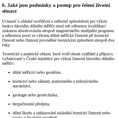
6. Jaké jsou podmínky a postup pro řešení životní
situace
Uchazeč o získání osvědčení o odborné způsobilosti pro výkon
funkce hlavního důlního měřiče musí mít odbornou kvalifikaci
získanou absolvováním alespoň magisterského studijního programu
a odbornou praxi ve výkonu důlně měřické činnosti při hornické
činnosti nebo činnosti prováděné hornickým způsobem alespoň dva
roky.
Teoretické a praktické oblasti, které tvoří obsah vzdělání a přípravy
vyžadované v České republice pro výkon činnosti hlavního důlního
měřiče:
důlní měřictví nebo geodézie,
hornictví nebo základy podzemního a inženýrského
stavitelství,
geologie nebo geotechnika,
bezpečnostní předpisy,
důlní škody a zahlazování následků hornické činnosti nebo
nauka o životním prostředí.