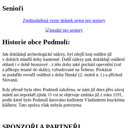
Senioři
Zjednodušená verze stránek nejen pro seniory
Historie obce Podmolí:
Jak dokládají archeologické nálezy, byl zdejší kraj osídlen již
v dobách mladší doby kamenné. Další nálezy pak dokládají osídlení
oblasti i v době bronzové - z této doby také pochází opevnění (val
a příkopy tesané do skály), vybudované na Šobesu. Prokázat
se podařilo rovněž osídlení z doby římské (2. století n. l.) a příchod
Slovanů.
Kdy přesně byla obec Podmolí založena, se nám již dnes přes závoj
staletí asi nepodaří zjistit. O vsi se objevuje zmínka již z roku 1191,
podle které bylo Podmolí darováno knížetem Vladimírem louckému
klášteru. Tato zpráva však nebyla potvrzena.
SPONZOŘI A PARTNEŘI