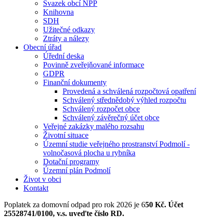
Svazek obcí NPP
Knihovna
SDH
Užitečné odkazy
Ztráty a nálezy
Obecní úřad
Úřední deska
Povinně zveřejňované informace
GDPR
Finanční dokumenty
Provedená a schválená rozpočtová opatření
Schválený střednědobý výhled rozpočtu
Schválený rozpočet obce
Schválený závěrečný účet obce
Veřejné zakázky malého rozsahu
Životní situace
Územní studie veřejného prostranství Podmolí -
volnočasová plocha u rybníka
Dotační programy
Územní plán Podmolí
Život v obci
Kontakt
Poplatek za domovní odpad pro rok 2026 je 6
50 Kč. Účet
25528741/0100, v.s. uveďte číslo RD.