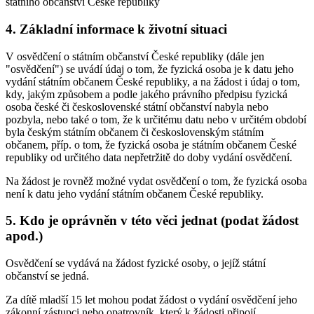
státního občanství České republiky
4. Základní informace k životní situaci
V osvědčení o státním občanství České republiky (dále jen
"osvědčení") se uvádí údaj o tom, že fyzická osoba je k datu jeho
vydání státním občanem České republiky, a na žádost i údaj o tom,
kdy, jakým způsobem a podle jakého právního předpisu fyzická
osoba české či československé státní občanství nabyla nebo
pozbyla, nebo také o tom, že k určitému datu nebo v určitém období
byla českým státním občanem či československým státním
občanem, příp. o tom, že fyzická osoba je státním občanem České
republiky od určitého data nepřetržitě do doby vydání osvědčení.
Na žádost je rovněž možné vydat osvědčení o tom, že fyzická osoba
není k datu jeho vydání státním občanem České republiky.
5. Kdo je oprávněn v této věci jednat (podat žádost
apod.)
Osvědčení se vydává na žádost fyzické osoby, o jejíž státní
občanství se jedná.
Za dítě mladší 15 let mohou podat žádost o vydání osvědčení jeho
zákonní zástupci nebo opatrovník, který k žádosti připojí