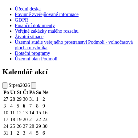
Úřední deska
Povinně zveřejňované informace
GDPR
Finanční dokumenty
Veřejné zakázky malého rozsahu
Životní situace
Územní studie veřejného prostranství Podmolí - volnočasová
plocha u rybníka
Dotační programy
Územní plán Podmolí
Kalendář akcí
Srpen
2026
Po
Út
St
Čt
Pá
So
Ne
27
28
29
30
31
1
2
3
4
5
6
7
8
9
10
11
12
13
14
15
16
17
18
19
20
21
22
23
24
25
26
27
28
29
30
31
1
2
3
4
5
6