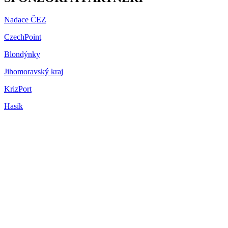
Nadace ČEZ
CzechPoint
Blondýnky
Jihomoravský kraj
KrizPort
Hasík