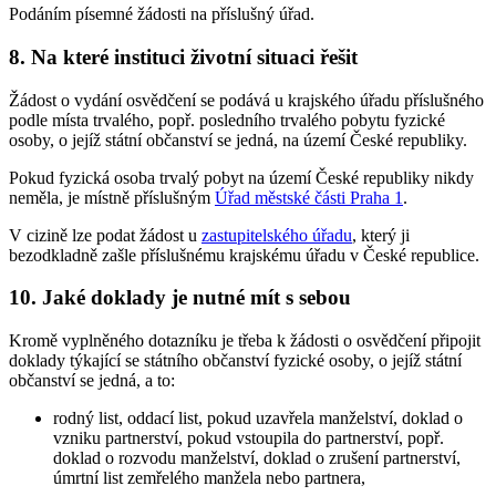
Podáním písemné žádosti na příslušný úřad.
8. Na které instituci životní situaci řešit
Žádost o vydání osvědčení se podává u krajského úřadu příslušného
podle místa trvalého, popř. posledního trvalého pobytu fyzické
osoby, o jejíž státní občanství se jedná, na území České republiky.
Pokud fyzická osoba trvalý pobyt na území České republiky nikdy
neměla, je místně příslušným
Úřad městské části Praha 1
.
V cizině lze podat žádost u
zastupitelského úřadu
, který ji
bezodkladně zašle příslušnému krajskému úřadu v České republice.
10. Jaké doklady je nutné mít s sebou
Kromě vyplněného dotazníku je třeba k žádosti o osvědčení připojit
doklady týkající se státního občanství fyzické osoby, o jejíž státní
občanství se jedná, a to:
rodný list, oddací list, pokud uzavřela manželství, doklad o
vzniku partnerství, pokud vstoupila do partnerství, popř.
doklad o rozvodu manželství, doklad o zrušení partnerství,
úmrtní list zemřelého manžela nebo partnera,