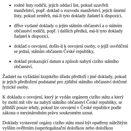
rodné listy rodičů, jejich oddací list, pokud uzavřeli
manželství, popř. doklad o rozvodu manželství, jejich úmrtní
listy, pokud zemřeli, má-li tyto doklady žadatel k dispozici,
dříve vydané doklady o jejím státním občanství a o státním
občanství rodičů, popř. i dalších předků, má-li tyto doklady
žadatel k dispozici,
doklad o osvojení, došlo-li k osvojení osoby, o jejíž osvědčení
se jedná, státním občanem České republiky,
doklad prokazující datum a způsob nabytí cizího státního
občanství.
Žadatel na vyžádání krajského úřadu předloží i jiné doklady, pokud
je jejich předložení podstatné pro zjištění státního občanství dotčené
fyzické osoby.
K dokladu o osvojení, který je vydán orgánem cizího státu a který
by mohl mít vliv na nabytí státního občanství České republiky, se
přihlíží pouze tehdy, pokud lze osvojení v České republice podle
zákona o mezinárodním právu soukromém uznat.
Doklady vystavené orgány cizího státu musí být opatřeny náležitým
vyšším ověřením (superlegalizační doložkou nebo doložkou