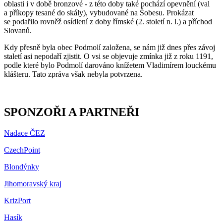
oblasti i v době bronzové - z této doby také pochází opevnění (val
a příkopy tesané do skály), vybudované na Šobesu. Prokázat
se podařilo rovněž osídlení z doby římské (2. století n. l.) a příchod
Slovanů.
Kdy přesně byla obec Podmolí založena, se nám již dnes přes závoj
staletí asi nepodaří zjistit. O vsi se objevuje zmínka již z roku 1191,
podle které bylo Podmolí darováno knížetem Vladimírem louckému
klášteru. Tato zpráva však nebyla potvrzena.
SPONZOŘI A PARTNEŘI
Nadace ČEZ
CzechPoint
Blondýnky
Jihomoravský kraj
KrizPort
Hasík