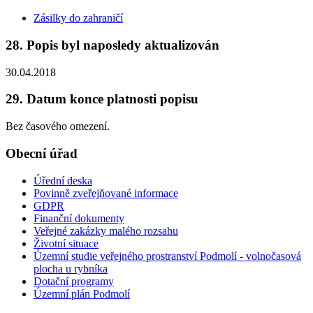
Zásilky do zahraničí
28. Popis byl naposledy aktualizován
30.04.2018
29. Datum konce platnosti popisu
Bez časového omezení.
Obecní úřad
Úřední deska
Povinně zveřejňované informace
GDPR
Finanční dokumenty
Veřejné zakázky malého rozsahu
Životní situace
Územní studie veřejného prostranství Podmolí - volnočasová
plocha u rybníka
Dotační programy
Územní plán Podmolí