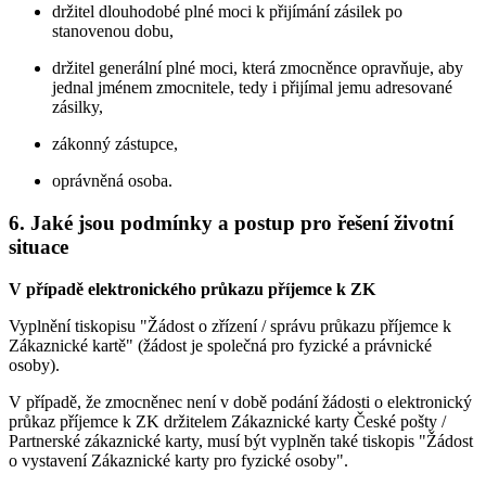
držitel dlouhodobé plné moci k přijímání zásilek po
stanovenou dobu,
držitel generální plné moci, která zmocněnce opravňuje, aby
jednal jménem zmocnitele, tedy i přijímal jemu adresované
zásilky,
zákonný zástupce,
oprávněná osoba.
6. Jaké jsou podmínky a postup pro řešení životní
situace
V případě elektronického průkazu příjemce k ZK
Vyplnění tiskopisu "Žádost o zřízení / správu průkazu příjemce k
Zákaznické kartě" (žádost je společná pro fyzické a právnické
osoby).
V případě, že zmocněnec není v době podání žádosti o elektronický
průkaz příjemce k ZK držitelem Zákaznické karty České pošty /
Partnerské zákaznické karty, musí být vyplněn také tiskopis "Žádost
o vystavení Zákaznické karty pro fyzické osoby".