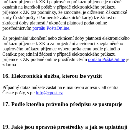
průkazu příjemce k ZK i papírového průkazu příjemce je možné
oznámit na kterékoli poště; v případě elektronického průkazu
příjemce k ZK (za podmínky, že zmocnitel je držitelem Zákaznické
karty České pošty / Partnerské zákaznické karty) lze žádost o
zkrácení doby platnosti / ukončení platnosti podat online
prostřednictvím
portálu PoštaOnline
.
Za projednání ukončení nebo zkrácení doby platnosti elektronického
průkazu příjemce k ZK a za projednání a evidenci zneplatněného
papírového průkazu příjemce vybere pošta cenu podle platného
Ceníku; projednání žádosti v případě elektronického průkazu
příjemce k ZK podané online prostřednictvím
portálu PoštaOnline
je
zdarma.
16. Elektronická služba, kterou lze využít
Případný dotaz můžete zaslat na e-mailovou adresu Call centra
České pošty, s.p.:
info@cpost.cz
.
17. Podle kterého právního předpisu se postupuje
19. Jaké jsou opravné prostředky a jak se uplatňují