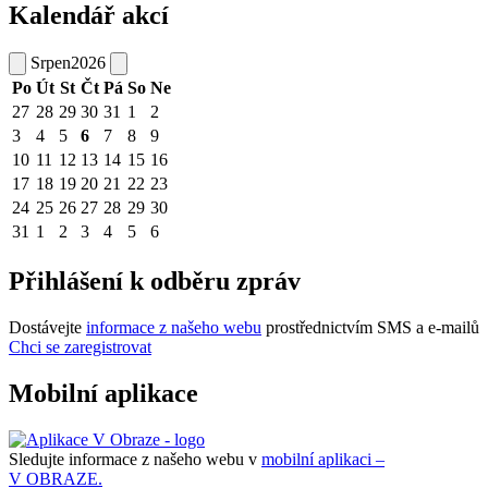
Kalendář akcí
Srpen
2026
Po
Út
St
Čt
Pá
So
Ne
27
28
29
30
31
1
2
3
4
5
6
7
8
9
10
11
12
13
14
15
16
17
18
19
20
21
22
23
24
25
26
27
28
29
30
31
1
2
3
4
5
6
Přihlášení k odběru zpráv
Dostávejte
informace z našeho webu
prostřednictvím SMS a e-mailů
Chci se zaregistrovat
Mobilní aplikace
Sledujte informace z našeho webu v
mobilní aplikaci –
V OBRAZE.