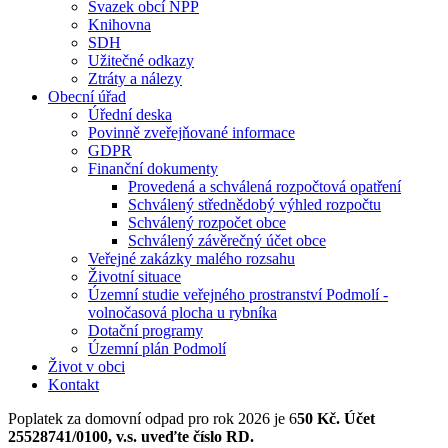
Svazek obcí NPP
Knihovna
SDH
Užitečné odkazy
Ztráty a nálezy
Obecní úřad
Úřední deska
Povinně zveřejňované informace
GDPR
Finanční dokumenty
Provedená a schválená rozpočtová opatření
Schválený střednědobý výhled rozpočtu
Schválený rozpočet obce
Schválený závěrečný účet obce
Veřejné zakázky malého rozsahu
Životní situace
Územní studie veřejného prostranství Podmolí -
volnočasová plocha u rybníka
Dotační programy
Územní plán Podmolí
Život v obci
Kontakt
Poplatek za domovní odpad pro rok 2026 je 6
50 Kč. Účet
25528741/0100, v.s. uveďte číslo RD.