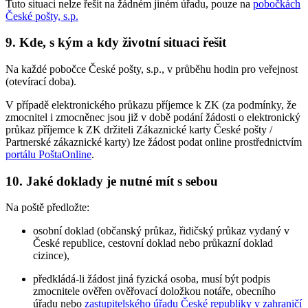
Tuto situaci nelze řešit na žádném jiném úřadu, pouze na
pobočkách
České pošty, s.p.
9. Kde, s kým a kdy životní situaci řešit
Na každé pobočce České pošty, s.p., v průběhu hodin pro veřejnost
(otevírací doba).
V případě elektronického průkazu příjemce k ZK (za podmínky, že
zmocnitel i zmocněnec jsou již v době podání žádosti o elektronický
průkaz příjemce k ZK držiteli Zákaznické karty České pošty /
Partnerské zákaznické karty) lze žádost podat online prostřednictvím
portálu PoštaOnline
.
10. Jaké doklady je nutné mít s sebou
Na poště předložte:
osobní doklad (občanský průkaz, řidičský průkaz vydaný v
České republice, cestovní doklad nebo průkazní doklad
cizince),
předkládá-li žádost jiná fyzická osoba, musí být podpis
zmocnitele ověřen ověřovací doložkou notáře, obecního
úřadu nebo
zastupitelského úřadu České republiky v zahraničí