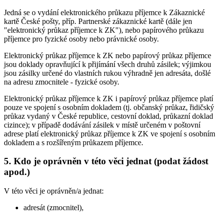
Jedná se o vydání elektronického průkazu příjemce k Zákaznické
kartě České pošty, příp. Partnerské zákaznické kartě (dále jen
"elektronický průkaz příjemce k ZK"), nebo papírového průkazu
příjemce pro fyzické osoby nebo právnické osoby.
Elektronický průkaz příjemce k ZK nebo papírový průkaz příjemce
jsou doklady opravňující k přijímání všech druhů zásilek; výjimkou
jsou zásilky určené do vlastních rukou výhradně jen adresáta, došlé
na adresu zmocnitele - fyzické osoby.
Elektronický průkaz příjemce k ZK i papírový průkaz příjemce platí
pouze ve spojení s osobním dokladem (tj. občanský průkaz, řidičský
průkaz vydaný v České republice, cestovní doklad, průkazní doklad
cizince); v případě dodávání zásilek v místě určeném v poštovní
adrese platí elektronický průkaz příjemce k ZK ve spojení s osobním
dokladem a s rozšířeným průkazem příjemce.
5. Kdo je oprávněn v této věci jednat (podat žádost
apod.)
V této věci je oprávněn/a jednat:
adresát (zmocnitel),