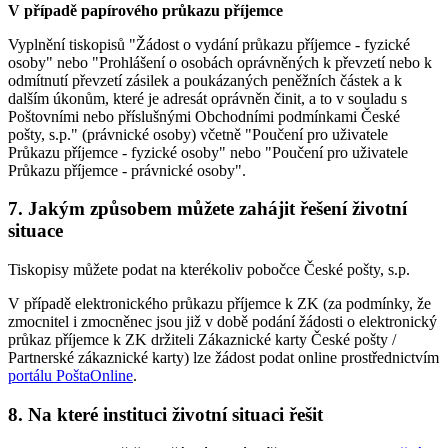
V případě papírového průkazu příjemce
Vyplnění tiskopisů "Žádost o vydání průkazu příjemce - fyzické
osoby" nebo "Prohlášení o osobách oprávněných k převzetí nebo k
odmítnutí převzetí zásilek a poukázaných peněžních částek a k
dalším úkonům, které je adresát oprávněn činit, a to v souladu s
Poštovními nebo příslušnými Obchodními podmínkami České
pošty, s.p." (právnické osoby) včetně "Poučení pro uživatele
Průkazu příjemce - fyzické osoby" nebo "Poučení pro uživatele
Průkazu příjemce - právnické osoby".
7. Jakým způsobem můžete zahájit řešení životní
situace
Tiskopisy můžete podat na kterékoliv pobočce České pošty, s.p.
V případě elektronického průkazu příjemce k ZK (za podmínky, že
zmocnitel i zmocněnec jsou již v době podání žádosti o elektronický
průkaz příjemce k ZK držiteli Zákaznické karty České pošty /
Partnerské zákaznické karty) lze žádost podat online prostřednictvím
portálu PoštaOnline
.
8. Na které instituci životní situaci řešit