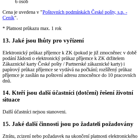
6 osob
Cena je uvedena v "
Poštovních podmínkách České pošty, s.p. -
Ceník
".
* Platnost průkazu max. 1 rok
13. Jaké jsou lhůty pro vyřízení
Elektronický průkaz příjemce k ZK (pokud je již zmocněnec v době
podání žádosti o elektronický průkaz příjemce k ZK držitelem
Zákaznické karty České pošty / Partnerské zákaznické karty) i
papírový průkaz příjemce se vydává na počkání; rozšířený průkaz
příjemce je zasílán na poštovní adresu zmocněnce do 10 pracovních
dnů.
14. Kteří jsou další účastníci (dotčení) řešení životní
situace
Další účastníci nejsou stanoveni.
15. Jaké další činnosti jsou po žadateli požadovány
Ztrátu, zcizení nebo požadavek na ukončení platnosti elektronického