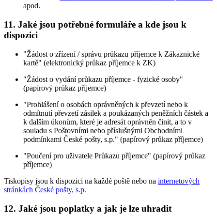
apod.
11. Jaké jsou potřebné formuláře a kde jsou k
dispozici
"Žádost o zřízení / správu průkazu příjemce k Zákaznické
kartě" (elektronický průkaz příjemce k ZK)
"Žádost o vydání průkazu příjemce - fyzické osoby"
(papírový průkaz příjemce)
"Prohlášení o osobách oprávněných k převzetí nebo k
odmítnutí převzetí zásilek a poukázaných peněžních částek a
k dalším úkonům, které je adresát oprávněn činit, a to v
souladu s Poštovními nebo příslušnými Obchodními
podmínkami České pošty, s.p." (papírový průkaz příjemce)
"Poučení pro uživatele Průkazu příjemce" (papírový průkaz
příjemce)
Tiskopisy jsou k dispozici na každé poště nebo na
internetových
stránkách České pošty, s.p.
12. Jaké jsou poplatky a jak je lze uhradit