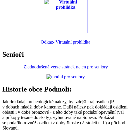
Odkaz- Virtuální prohlídka
Senioři
Zjednodušená verze stránek nejen pro seniory
Historie obce Podmolí:
Jak dokládají archeologické nálezy, byl zdejší kraj osídlen již
v dobách mladší doby kamenné. Další nálezy pak dokládají osídlení
oblasti i v době bronzové - z této doby také pochází opevnění (val
a příkopy tesané do skály), vybudované na Šobesu. Prokázat
se podařilo rovněž osídlení z doby římské (2. století n. l.) a příchod
Slovanů.