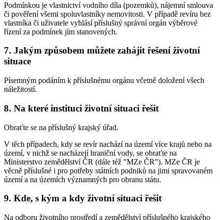
Podmínkou je vlastnictví vodního díla (pozemků), nájemní smlouva
či pověření všemi spoluvlastníky nemovitosti. V případě revíru bez
vlastníka či uživatele vyhlásí příslušný správní orgán výběrové
řízení za podmínek jím stanovených.
7. Jakým způsobem můžete zahájit řešení životní
situace
Písemným podáním k příslušnému orgánu včetně doložení všech
náležitostí.
8. Na které instituci životní situaci řešit
Obraťte se na příslušný krajský úřad.
V těch případech, kdy se revír nachází na území více krajů nebo na
území, v nichž se nacházejí hraniční vody, se obraťte na
Ministerstvo zemědělství ČR (dále též "MZe ČR"). MZe ČR je
věcně příslušné i pro potřeby státních podniků na jimi spravovaném
území a na územích významných pro obranu státu.
9. Kde, s kým a kdy životní situaci řešit
Na odboru životního prostředí a zemědělství příslušného krajského