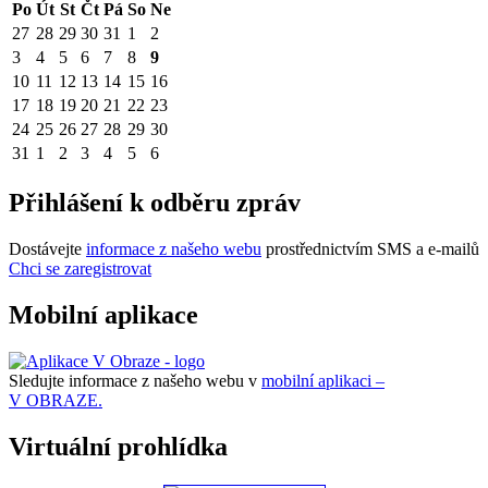
Po
Út
St
Čt
Pá
So
Ne
27
28
29
30
31
1
2
3
4
5
6
7
8
9
10
11
12
13
14
15
16
17
18
19
20
21
22
23
24
25
26
27
28
29
30
31
1
2
3
4
5
6
Přihlášení k odběru zpráv
Dostávejte
informace z našeho webu
prostřednictvím SMS a e-mailů
Chci se zaregistrovat
Mobilní aplikace
Sledujte informace z našeho webu v
mobilní aplikaci –
V OBRAZE.
Virtuální prohlídka