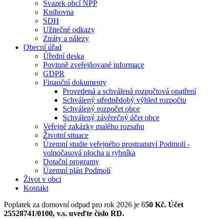
Svazek obcí NPP
Knihovna
SDH
Užitečné odkazy
Ztráty a nálezy
Obecní úřad
Úřední deska
Povinně zveřejňované informace
GDPR
Finanční dokumenty
Provedená a schválená rozpočtová opatření
Schválený střednědobý výhled rozpočtu
Schválený rozpočet obce
Schválený závěrečný účet obce
Veřejné zakázky malého rozsahu
Životní situace
Územní studie veřejného prostranství Podmolí -
volnočasová plocha u rybníka
Dotační programy
Územní plán Podmolí
Život v obci
Kontakt
Poplatek za domovní odpad pro rok 2026 je 6
50 Kč. Účet
25528741/0100, v.s. uveďte číslo RD.