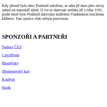
Kdy přesně byla obec Podmolí založena, se nám již dnes přes závoj
staletí asi nepodaří zjistit. O vsi se objevuje zmínka již z roku 1191,
podle které bylo Podmolí darováno knížetem Vladimírem louckému
klášteru. Tato zpráva však nebyla potvrzena.
SPONZOŘI A PARTNEŘI
Nadace ČEZ
CzechPoint
Blondýnky
Jihomoravský kraj
KrizPort
Hasík