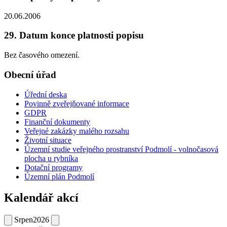
20.06.2006
29. Datum konce platnosti popisu
Bez časového omezení.
Obecní úřad
Úřední deska
Povinně zveřejňované informace
GDPR
Finanční dokumenty
Veřejné zakázky malého rozsahu
Životní situace
Územní studie veřejného prostranství Podmolí - volnočasová
plocha u rybníka
Dotační programy
Územní plán Podmolí
Kalendář akcí
Srpen
2026